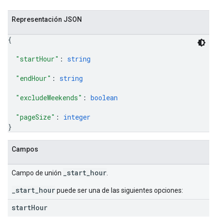
Representación JSON
{
"startHour"
: 
string
"endHour"
: 
string
"excludeWeekends"
: 
boolean
"pageSize"
: 
integer
}
Campos
_start_hour
Campo de unión
.
_start_hour
puede ser una de las siguientes opciones:
start
Hour