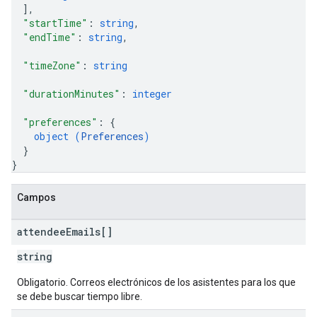
]
,
"startTime"
: 
string
,
"endTime"
: 
string
,
"timeZone"
: 
string
"durationMinutes"
: 
integer
"preferences"
: 
{
object (
Preferences
)
}
}
Campos
attendee
Emails[]
string
Obligatorio. Correos electrónicos de los asistentes para los que
se debe buscar tiempo libre.