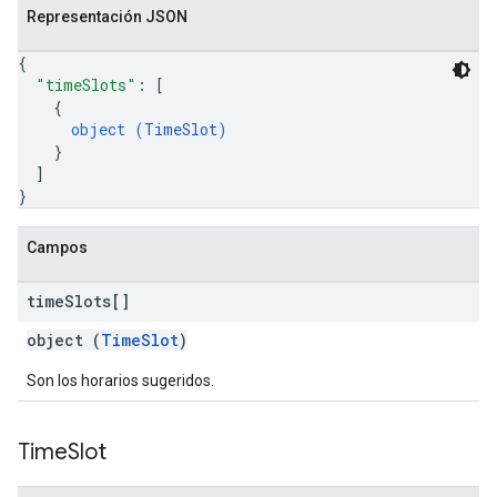
Representación JSON
{
"timeSlots"
: 
[
{
object (
TimeSlot
)
}
]
}
Campos
time
Slots[]
object (
TimeSlot
)
Son los horarios sugeridos.
Time
Slot