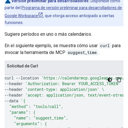
Versión preliminar para desarrolladores:
Disponible como
parte del
Programa de versión preliminar para desarrolladores de
Google Workspace
, que otorga acceso anticipado a ciertas
funciones.
Sugiere períodos en uno o más calendarios.
En el siguiente ejemplo, se muestra cómo usar
curl
para
invocar la herramienta de MCP
suggest_time
.
Solicitud de Curl
curl
--location
'https://calendarmcp.googleapis.com/m
--header
'Authorization: Bearer YOUR_ACCESS_TOKEN'
\
--header
'content-type: application/json'
\
--header
'accept: application/json, text/event-stream
--data
'{
  "method": "tools/call",
  "params": {
    "name": "suggest_time",
    "arguments": {