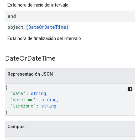
Es la hora de inicio del intervalo.
end
object (
DateOrDateTime
)
Es la hora de finalización del intervalo.
Date
Or
Date
Time
Representación JSON
{
"date"
: 
string
,
"dateTime"
: 
string
,
"timeZone"
: 
string
}
Campos