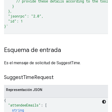
      // provide these details according to the tool 
    }
  },
  "jsonrpc": "2.0",
  "id": 1
}'
Esquema de entrada
Es el mensaje de solicitud de SuggestTime.
Suggest
Time
Request
Representación JSON
{
"attendeeEmails"
: 
[
string