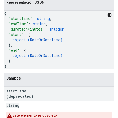
Representación JSON
{
"startTime"
: 
string
,
"endTime"
: 
string
,
"durationMinutes"
: 
integer
,
"start"
: 
{
object (
DateOrDateTime
)
}
,
"end"
: 
{
object (
DateOrDateTime
)
}
}
Campos
start
Time
(deprecated)
string
Este elemento es obsoleto.