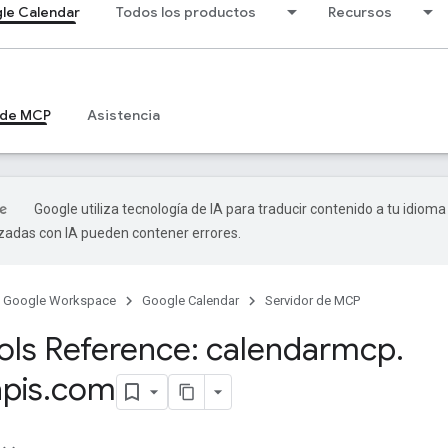
le Calendar
Todos los productos
Recursos
 de MCP
Asistencia
Google utiliza tecnología de IA para traducir contenido a tu idioma
izadas con IA pueden contener errores.
Google Workspace
Google Calendar
Servidor de MCP
ls Reference: calendarmcp
.
pis
.
com