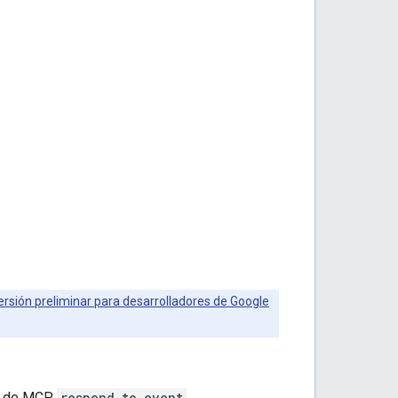
rsión preliminar para desarrolladores de Google
ta de MCP
respond_to_event
.