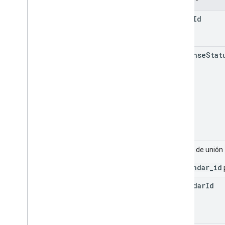
event
Id
response
Stat
Campo de unión
_calendar_id
calendar
Id