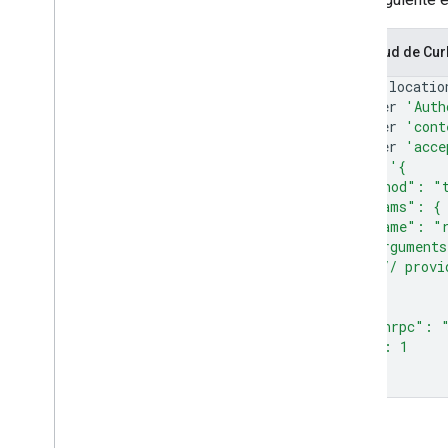
Solicitud de Cur
curl
--locatio
--header
'Auth
--header
'cont
--header
'acce
--data
'{
  "method": "
  "params": {
    "name": "r
    "argument
      // provi
    }
  },
  "jsonrpc": 
  "id": 1
}'