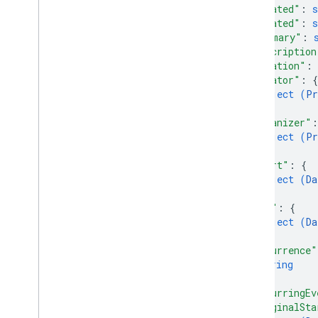
"created"
: 
s
"updated"
: 
s
"summary"
: 
"description
"location"
: 
"creator"
: 
{
object (
Pr
}
,
"organizer"
:
object (
Pr
}
,
"start"
: 
{
object (
Da
}
,
"end"
: 
{
object (
Da
}
,
"recurrence"
string
]
,
"recurringEv
"originalSta