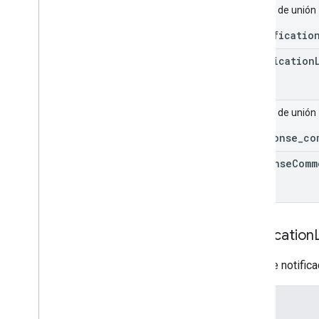
Campo de unión
_notificatio
notification
Campo de unión
_response_co
response
Comm
Notification
Nivel de notific
Enums