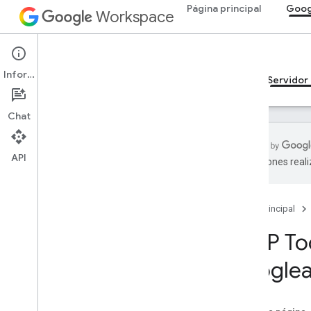
Página principal
Goog
Workspace
Google Calendar
Información
Descripción general
Guías
Referencia
Servidor
Chat
API
traducciones real
Guías
Configura el servidor de MCP de
Calendar
Página principal
MCP Too
Referencia de MCP
Descripción general
googlea
Herramientas
list
_
events
get
_
event