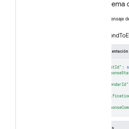
Esquema d
Es el mensaje d
Respond
To
E
Representación
{
"eventId"
: 
s
"responseSta
"calendarId"
"notificatio
"responseCom
}
Campos