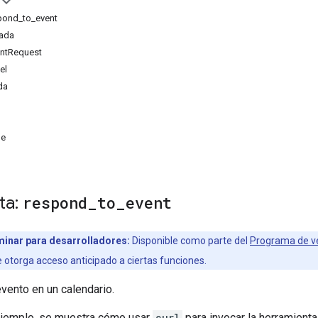
spond_to_event
rada
ntRequest
el
da
me
ta:
respond
_
to
_
event
minar para desarrolladores:
Disponible como parte del
Programa de ve
e otorga acceso anticipado a ciertas funciones.
vento en un calendario.
 ejemplo, se muestra cómo usar
curl
para invocar la herramien