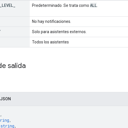
_
LEVEL
_
ALL
Predeterminado. Se trata como
.
No hay notificaciones.
Y
Solo para asistentes externos.
Todos los asistentes
e salida
 JSON
,
ring
,
 
string
,