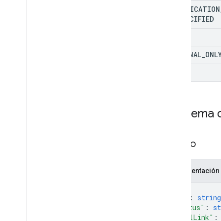
NOTIFICATION
UNSPECIFIED
NONE
EXTERNAL
_
ONL
ALL
Esquema d
Evento
Representación
{
"id"
: 
string
"status"
: 
st
"htmlLink"
: