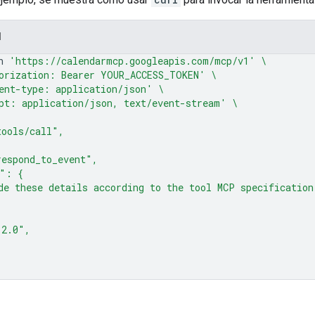
l
n
'https://calendarmcp.googleapis.com/mcp/v1'
\
orization: Bearer YOUR_ACCESS_TOKEN'
\
ent-type: application/json'
\
pt: application/json, text/event-stream'
\
tools/call",
espond_to_event",
s": {
de these details according to the tool MCP specification
"2.0",