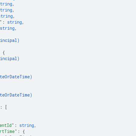
tring
,
tring
,
string
,
"
: 
string
,
string
,
incipal
)
 
{
incipal
)
teOrDateTime
)
teOrDateTime
)
: 
[
entId"
: 
string
,
rtTime"
: 
{