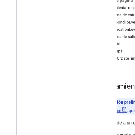
En esta página
list
_
calendars
Herramienta: re
suggest
_
time
Esquema de ent
create
_
event
RespondToEve
update
_
event
NotificationLev
delete
_
event
Esquema de sali
respond
_
to
_
event
Evento
search
_
events
Principal
DateOrDateTi
Herramien
Versión preli
Workspace
, qu
Responde a un e
En el siguiente