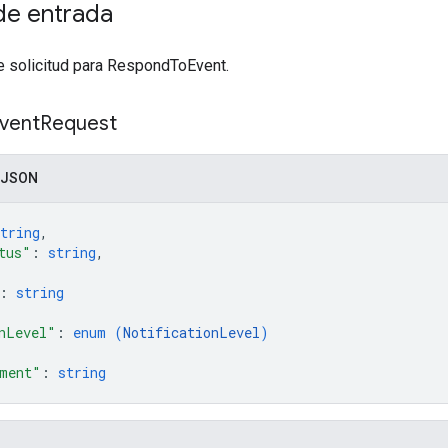
e entrada
e solicitud para RespondToEvent.
vent
Request
 JSON
tring
,
tus"
: 
string
,
: 
string
nLevel"
: 
enum (
NotificationLevel
)
ment"
: 
string