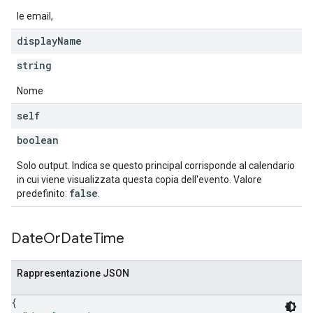
le email,
display
Name
string
Nome
self
boolean
Solo output. Indica se questo principal corrisponde al calendario
in cui viene visualizzata questa copia dell'evento. Valore
false
predefinito:
.
Date
Or
Date
Time
Rappresentazione JSON
{