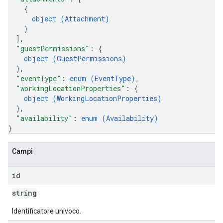
{
object (
Attachment
)
}
]
,
"guestPermissions"
: 
{
object (
GuestPermissions
)
}
,
"eventType"
: 
enum (
EventType
)
,
"workingLocationProperties"
: 
{
object (
WorkingLocationProperties
)
}
,
"availability"
: 
enum (
Availability
)
}
Campi
id
string
Identificatore univoco.