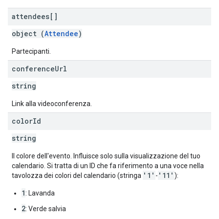
attendees[]
object (
Attendee
)
Partecipanti.
conference
Url
string
Link alla videoconferenza.
color
Id
string
Il colore dell'evento. Influisce solo sulla visualizzazione del tuo
calendario. Si tratta di un ID che fa riferimento a una voce nella
'1'
'11'
tavolozza dei colori del calendario (stringa
-
):
1
: Lavanda
2
: Verde salvia