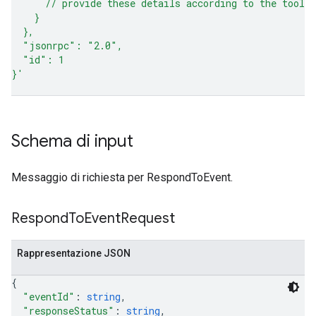
      // provide these details according to the tool 
    }
  },
  "jsonrpc": "2.0",
  "id": 1
}'
Schema di input
Messaggio di richiesta per RespondToEvent.
Respond
To
Event
Request
Rappresentazione JSON
{
"eventId"
: 
string
,
"responseStatus"
: 
string
,