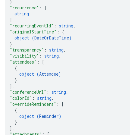
}
,
"recurrence"
: 
[
string
]
,
"recurringEventId"
: 
string
,
"originalStartTime"
: 
{
object (
DateOrDateTime
)
}
,
"transparency"
: 
string
,
"visibility"
: 
string
,
"attendees"
: 
[
{
object (
Attendee
)
}
]
,
"conferenceUrl"
: 
string
,
"colorId"
: 
string
,
"overrideReminders"
: 
[
{
object (
Reminder
)
}
]
,
"attachments"
: 
[