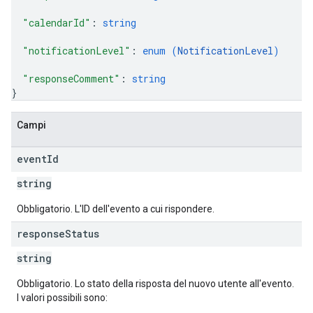
"calendarId"
: 
string
"notificationLevel"
: 
enum (
NotificationLevel
)
"responseComment"
: 
string
}
Campi
event
Id
string
Obbligatorio. L'ID dell'evento a cui rispondere.
response
Status
string
Obbligatorio. Lo stato della risposta del nuovo utente all'evento.
I valori possibili sono: