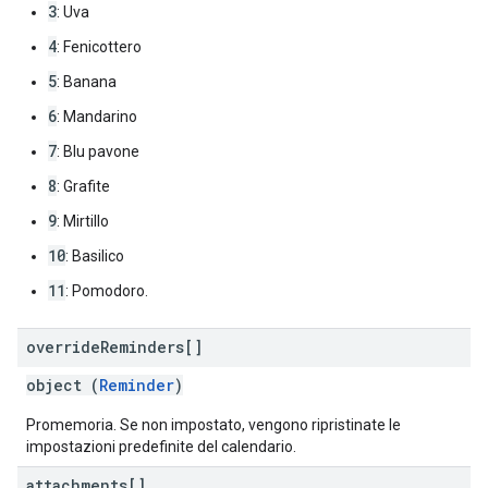
3
: Uva
4
: Fenicottero
5
: Banana
6
: Mandarino
7
: Blu pavone
8
: Grafite
9
: Mirtillo
10
: Basilico
11
: Pomodoro.
override
Reminders[]
object (
Reminder
)
Promemoria. Se non impostato, vengono ripristinate le
impostazioni predefinite del calendario.
attachments[]