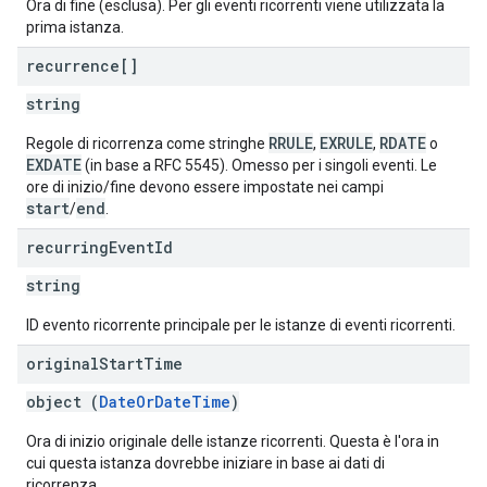
Ora di fine (esclusa). Per gli eventi ricorrenti viene utilizzata la
prima istanza.
recurrence[]
string
RRULE
EXRULE
RDATE
Regole di ricorrenza come stringhe
,
,
o
EXDATE
(in base a RFC 5545). Omesso per i singoli eventi. Le
ore di inizio/fine devono essere impostate nei campi
start
end
/
.
recurring
Event
Id
string
ID evento ricorrente principale per le istanze di eventi ricorrenti.
original
Start
Time
object (
DateOrDateTime
)
Ora di inizio originale delle istanze ricorrenti. Questa è l'ora in
cui questa istanza dovrebbe iniziare in base ai dati di
ricorrenza.