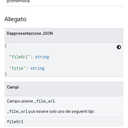
promemoria.
Allegato
Rappresentazione JSON
{
"fileUrl"
: 
string
"title"
: 
string
}
Campi
_file_url
Campo unione
.
_file_url
può essere solo uno dei seguenti tipi:
file
Url