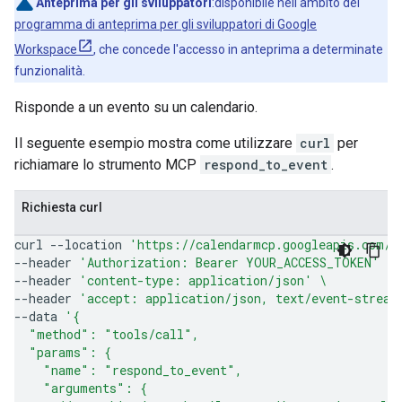
Anteprima per gli sviluppatori
:disponibile nell'ambito del
programma di anteprima per gli sviluppatori di Google
Workspace
, che concede l'accesso in anteprima a determinate
funzionalità.
Risponde a un evento su un calendario.
Il seguente esempio mostra come utilizzare
curl
per
richiamare lo strumento MCP
respond_to_event
.
Richiesta curl
curl
--location
'https://calendarmcp.googleapis.com/m
--header
'Authorization: Bearer YOUR_ACCESS_TOKEN'
\
--header
'content-type: application/json'
\
--header
'accept: application/json, text/event-stream
--data
'{
  "method": "tools/call",
  "params": {
    "name": "respond_to_event",
    "arguments": {