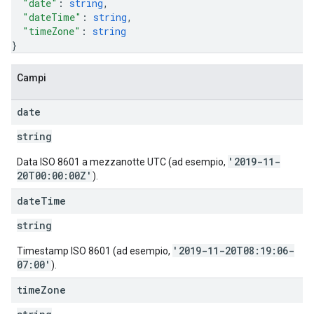
"date"
: 
string
,
"dateTime"
: 
string
,
"timeZone"
: 
string
}
Campi
date
string
'2019-11-
Data ISO 8601 a mezzanotte UTC (ad esempio,
20T00:00:00Z'
).
date
Time
string
'2019-11-20T08:19:06-
Timestamp ISO 8601 (ad esempio,
07:00'
).
time
Zone