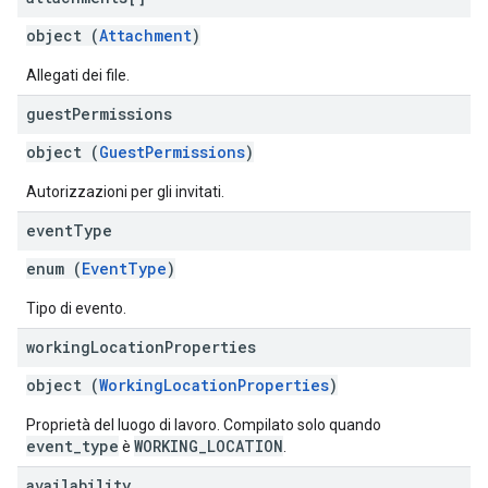
object (
Attachment
)
Allegati dei file.
guest
Permissions
object (
GuestPermissions
)
Autorizzazioni per gli invitati.
event
Type
enum (
EventType
)
Tipo di evento.
working
Location
Properties
object (
WorkingLocationProperties
)
Proprietà del luogo di lavoro. Compilato solo quando
event_type
WORKING_LOCATION
è
.
availability