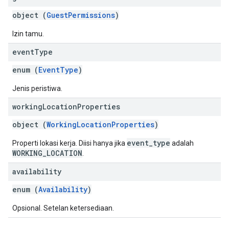
object (
GuestPermissions
)
Izin tamu.
event
Type
enum (
EventType
)
Jenis peristiwa.
working
Location
Properties
object (
WorkingLocationProperties
)
event_type
Properti lokasi kerja. Diisi hanya jika
adalah
WORKING_LOCATION
.
availability
enum (
Availability
)
Opsional. Setelan ketersediaan.