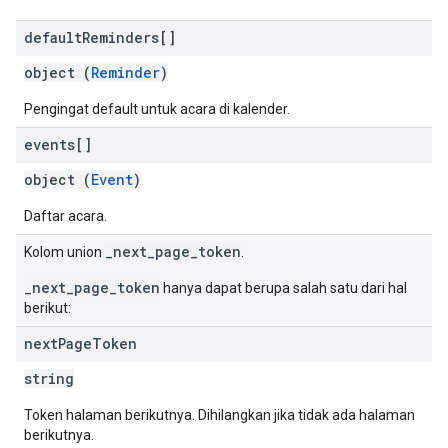
default
Reminders[]
object (
Reminder
)
Pengingat default untuk acara di kalender.
events[]
object (
Event
)
Daftar acara.
_next_page_token
Kolom union
.
_next_page_token
hanya dapat berupa salah satu dari hal
berikut:
next
Page
Token
string
Token halaman berikutnya. Dihilangkan jika tidak ada halaman
berikutnya.