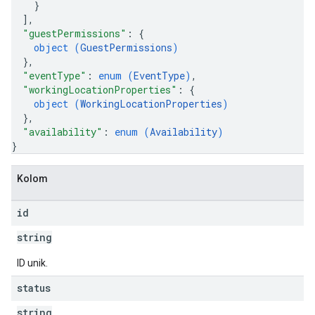
}
]
,
"guestPermissions"
: 
{
object (
GuestPermissions
)
}
,
"eventType"
: 
enum (
EventType
)
,
"workingLocationProperties"
: 
{
object (
WorkingLocationProperties
)
}
,
"availability"
: 
enum (
Availability
)
}
Kolom
id
string
ID unik.
status
string