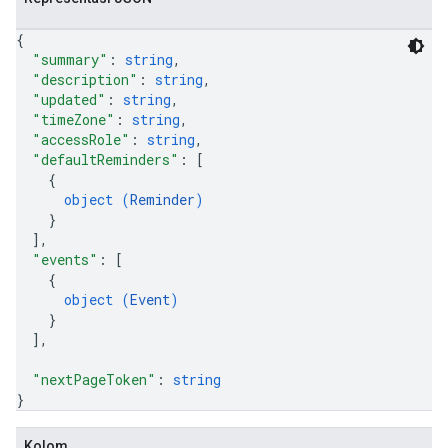
{
"summary"
: 
string
,
"description"
: 
string
,
"updated"
: 
string
,
"timeZone"
: 
string
,
"accessRole"
: 
string
,
"defaultReminders"
: 
[
{
object (
Reminder
)
}
]
,
"events"
: 
[
{
object (
Event
)
}
]
,
"nextPageToken"
: 
string
}
Kolom