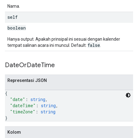
Nama.
self
boolean
Hanya output. Apakah prinsipal ini sesuai dengan kalender
false
tempat salinan acara ini muncul. Default:
.
Date
Or
Date
Time
Representasi JSON
{
"date"
: 
string
,
"dateTime"
: 
string
,
"timeZone"
: 
string
}
Kolom