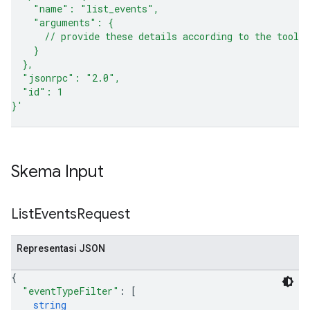
    "name": "list_events",
    "arguments": {
      // provide these details according to the tool 
    }
  },
  "jsonrpc": "2.0",
  "id": 1
}'
Skema Input
List
Events
Request
Representasi JSON
{
"eventTypeFilter"
: 
[
string