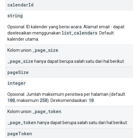
calendar
Id
string
Opsional. ID kalender yang berisi acara. Alamat email - dapat
list_calendars
diselesaikan menggunakan
. Default:
kalender utama.
_page_size
Kolom union
.
_page_size
hanya dapat berupa salah satu dari hal berikut:
page
Size
integer
Opsional. Jumlah maksimum peristiwa per halaman (default
100
250
10
, maksimum
). Direkomendasikan:
.
_page_token
Kolom union
.
_page_token
hanya dapat berupa salah satu dari hal berikut:
page
Token