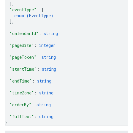
]
,
"eventType"
: 
[
enum (
EventType
)
]
,
"calendarId"
: 
string
"pageSize"
: 
integer
"pageToken"
: 
string
"startTime"
: 
string
"endTime"
: 
string
"timeZone"
: 
string
"orderBy"
: 
string
"fullText"
: 
string
}