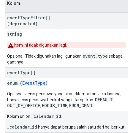
Kolom
event
Type
Filter[]
(deprecated)
string
Item ini tidak digunakan lagi.
event_type
Opsional. Tidak digunakan lagi: gunakan
sebagai
gantinya.
event
Type[]
enum (
EventType
)
Opsional. Jenis peristiwa yang akan ditampilkan. Jika kosong,
DEFAULT
hanya jenis peristiwa berikut yang ditampilkan:
,
OUT_OF_OFFICE
FOCUS_TIME
FROM_GMAIL
,
,
_calendar_id
Kolom union
.
_calendar_id
hanya dapat berupa salah satu dari hal berikut: