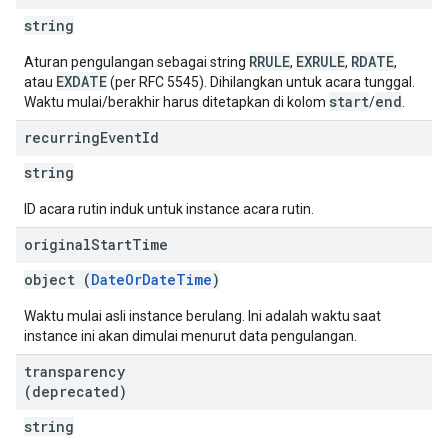
string
RRULE
EXRULE
RDATE
Aturan pengulangan sebagai string
,
,
,
EXDATE
atau
(per RFC 5545). Dihilangkan untuk acara tunggal.
start
end
Waktu mulai/berakhir harus ditetapkan di kolom
/
.
recurring
Event
Id
string
ID acara rutin induk untuk instance acara rutin.
original
Start
Time
object (
DateOrDateTime
)
Waktu mulai asli instance berulang. Ini adalah waktu saat
instance ini akan dimulai menurut data pengulangan.
transparency
(deprecated)
string