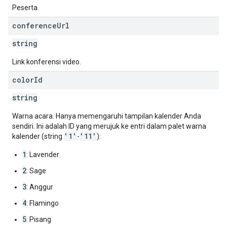
Peserta.
conference
Url
string
Link konferensi video.
color
Id
string
Warna acara. Hanya memengaruhi tampilan kalender Anda
sendiri. Ini adalah ID yang merujuk ke entri dalam palet warna
'1'
'11'
kalender (string
-
):
1
: Lavender
2
: Sage
3
: Anggur
4
: Flamingo
5
: Pisang