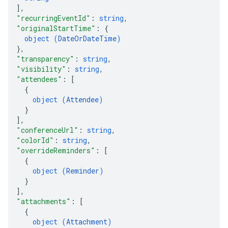
]
,
"recurringEventId"
: 
string
,
"originalStartTime"
: 
{
object (
DateOrDateTime
)
}
,
"transparency"
: 
string
,
"visibility"
: 
string
,
"attendees"
: 
[
{
object (
Attendee
)
}
]
,
"conferenceUrl"
: 
string
,
"colorId"
: 
string
,
"overrideReminders"
: 
[
{
object (
Reminder
)
}
]
,
"attachments"
: 
[
{
object (
Attachment
)