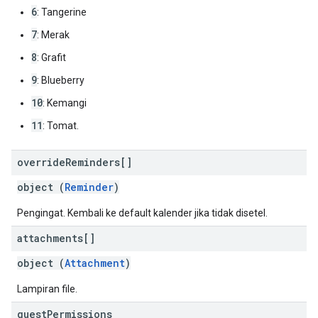
6
: Tangerine
7
: Merak
8
: Grafit
9
: Blueberry
10
: Kemangi
11
: Tomat.
override
Reminders[]
object (
Reminder
)
Pengingat. Kembali ke default kalender jika tidak disetel.
attachments[]
object (
Attachment
)
Lampiran file.
guest
Permissions