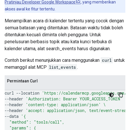
Pratinjau Developer Google Workspace
, yang memberikan
akses awal ke fitur tertentu.
Menampilkan acara di kalender tertentu yang cocok dengan
semua batasan yang ditentukan. Batasan waktu tidak boleh
ditentukan kecuali diminta oleh pengguna. Untuk
penelusuran berbasis topik atau kata kunci terbuka di
kalender utama, alat search_events harus digunakan.
Contoh berikut menunjukkan cara menggunakan
curl
untuk
memanggil alat MCP
list_events
.
Permintaan Curl
curl
--location
'https://calendarmcp.googleapis.com/m
--header
'Authorization: Bearer YOUR_ACCESS_TOKEN'
\
--header
'content-type: application/json'
\
--header
'accept: application/json, text/event-stream
--data
'{
  "method": "tools/call",
  "params": {