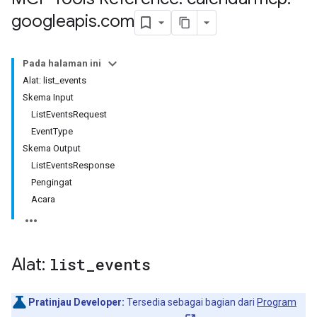
googleapis
.
com
Pada halaman ini
Alat: list_events
Skema Input
ListEventsRequest
EventType
Skema Output
ListEventsResponse
Pengingat
Acara
Alat:
list
_
events
Pratinjau Developer:
Tersedia sebagai bagian dari
Program