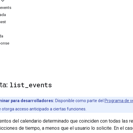
_events
rada
uest
da
ponse
ta:
list
_
events
minar para desarrolladores:
Disponible como parte del
Programa de ve
e otorga acceso anticipado a ciertas funciones.
entos del calendario determinado que coinciden con todas las r
ricciones de tiempo, a menos que el usuario lo solicite. En el c