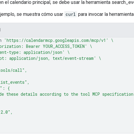
n el calendario principal, se debe usar la herramienta search_ev
 ejemplo, se muestra cómo usar
curl
para invocar la herramien
l
n
'https://calendarmcp.googleapis.com/mcp/v1'
\
orization: Bearer YOUR_ACCESS_TOKEN'
\
ent-type: application/json'
\
pt: application/json, text/event-stream'
\
tools/call",
list_events",
s": {
de these details according to the tool MCP specification
"2.0",