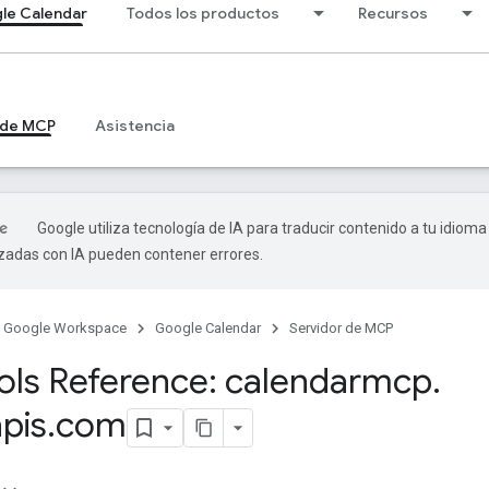
le Calendar
Todos los productos
Recursos
 de MCP
Asistencia
Google utiliza tecnología de IA para traducir contenido a tu idioma
izadas con IA pueden contener errores.
Google Workspace
Google Calendar
Servidor de MCP
ls Reference: calendarmcp
.
pis
.
com