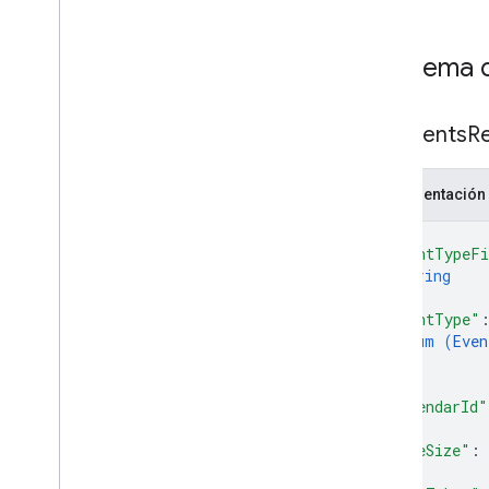
Esquema d
List
Events
R
Representación
{
"eventTypeFi
string
]
,
"eventType"
enum (
Even
]
,
"calendarId"
"pageSize"
: 