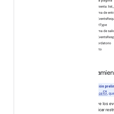
En esta página
list
_
calendars
Herramienta: list
suggest
_
time
Esquema de ent
create
_
event
ListEventsReq
update
_
event
EventType
delete
_
event
Esquema de sali
respond
_
to
_
event
ListEventsRes
search
_
events
Recordatorio
Evento
Herramien
Versión preli
Workspace
, qu
Devuelve los ev
especificar rest