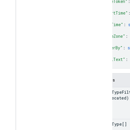
"pageToken"
"startTime"
"endTime"
: 
"timeZone"
:
"orderBy"
: 
s
"fullText"
:
}
Campos
event
Type
Fil
(deprecated)
event
Type[]