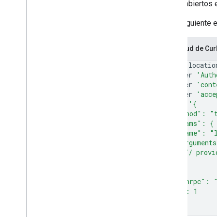
temas abiertos e
En el siguiente
Solicitud de Cur
curl
--locatio
--header
'Auth
--header
'cont
--header
'acce
--data
'{
  "method": "
  "params": {
    "name": "
    "argument
      // provi
    }
  },
  "jsonrpc": 
  "id": 1
}'