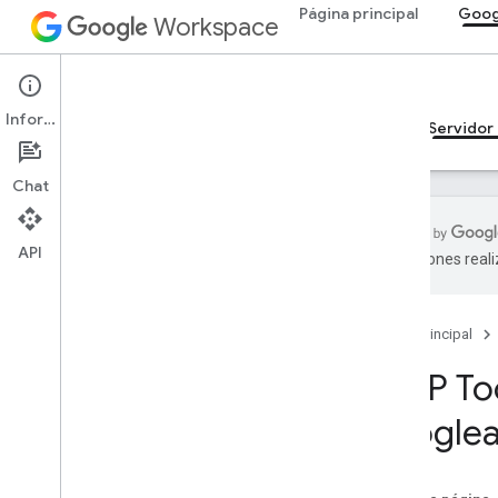
Página principal
Goog
Workspace
Google Calendar
Información
Descripción general
Guías
Referencia
Servidor
Chat
API
traducciones real
Guías
Configura el servidor de MCP de
Calendar
Página principal
MCP Too
Referencia de MCP
Descripción general
googlea
Herramientas
list
_
events
get
_
event