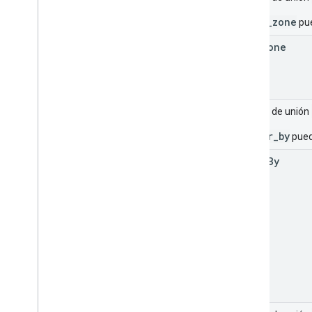
_time_zone
pue
time
Zone
Campo de unión
_order_by
pued
order
By