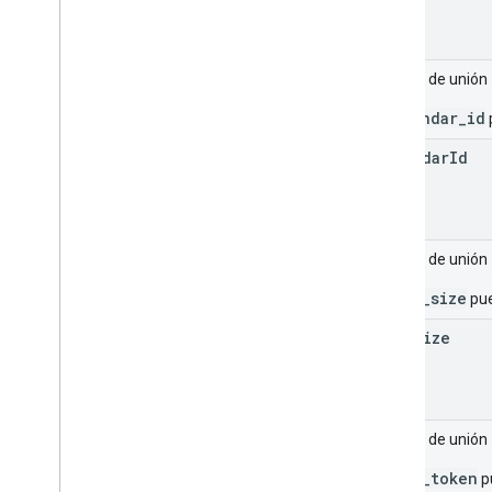
Campo de unión
_calendar_id
calendar
Id
Campo de unión
_page_size
pue
page
Size
Campo de unión
_page_token
pu