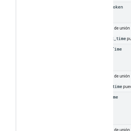
page
Token
Campo de unión
_start_time
pu
start
Time
Campo de unión
_end_time
pued
end
Time
Campo de unión