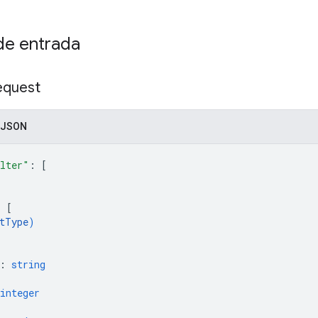
e entrada
equest
 JSON
lter"
: 
[
: 
[
tType
)
: 
string
integer