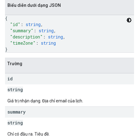
Biểu diễn dưới dạng JSON
{
"id"
: 
string
,
"summary"
: 
string
,
"description"
: 
string
,
"timeZone"
: 
string
}
Trường
id
string
Giá trị nhận dạng. Địa chỉ email của lịch.
summary
string
Chỉ có đầu ra. Tiêu đề.