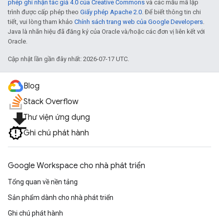
phép ghi nhận tác giả 4.0 của Creative Commons
và các mẫu mã lập
trình được cấp phép theo
Giấy phép Apache 2.0
. Để biết thông tin chi
tiết, vui lòng tham khảo
Chính sách trang web của Google Developers
.
Java là nhãn hiệu đã đăng ký của Oracle và/hoặc các đơn vị liên kết với
Oracle.
Cập nhật lần gần đây nhất: 2026-07-17 UTC.
Blog
Stack Overflow
file_download
Thư viện ứng dụng
Ghi chú phát hành
Google Workspace cho nhà phát triển
Tổng quan về nền tảng
Sản phẩm dành cho nhà phát triển
Ghi chú phát hành