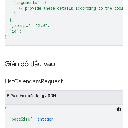
    "arguments": {
      // provide these details according to the tool 
    }
  },
  "jsonrpc": "2.0",
  "id": 1
}'
Giản đồ đầu vào
List
Calendars
Request
Biểu diễn dưới dạng JSON
{
"pageSize"
: 
integer