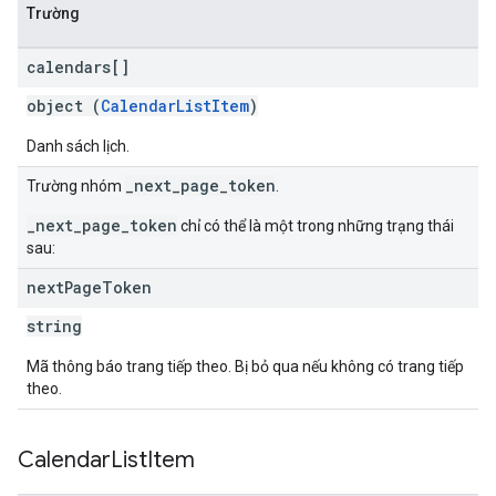
Trường
calendars[]
object (
CalendarListItem
)
Danh sách lịch.
_next_page_token
Trường nhóm
.
_next_page_token
chỉ có thể là một trong những trạng thái
sau:
next
Page
Token
string
Mã thông báo trang tiếp theo. Bị bỏ qua nếu không có trang tiếp
theo.
Calendar
List
Item