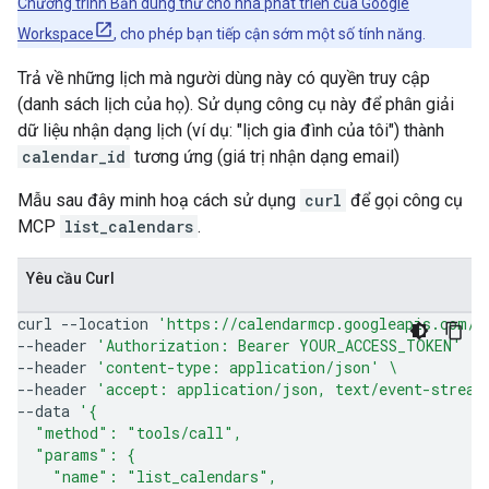
Chương trình Bản dùng thử cho nhà phát triển của Google
Workspace
, cho phép bạn tiếp cận sớm một số tính năng.
Trả về những lịch mà người dùng này có quyền truy cập
(danh sách lịch của họ). Sử dụng công cụ này để phân giải
dữ liệu nhận dạng lịch (ví dụ: "lịch gia đình của tôi") thành
calendar_id
tương ứng (giá trị nhận dạng email)
Mẫu sau đây minh hoạ cách sử dụng
curl
để gọi công cụ
MCP
list_calendars
.
Yêu cầu Curl
curl
--location
'https://calendarmcp.googleapis.com/m
--header
'Authorization: Bearer YOUR_ACCESS_TOKEN'
\
--header
'content-type: application/json'
\
--header
'accept: application/json, text/event-stream
--data
'{
  "method": "tools/call",
  "params": {
    "name": "list_calendars",