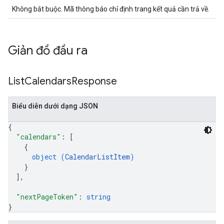
Không bắt buộc. Mã thông báo chỉ định trang kết quả cần trả về.
Giản đồ đầu ra
List
Calendars
Response
Biểu diễn dưới dạng JSON
{
"calendars"
: 
[
{
object (
CalendarListItem
)
}
]
,
"nextPageToken"
: 
string
}