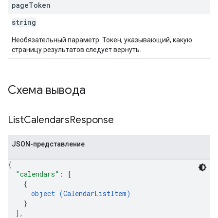
page
Token
string
Необязательный параметр. Токен, указывающий, какую
страницу результатов следует вернуть.
Схема вывода
List
Calendars
Response
JSON-представление
{
"calendars"
: 
[
{
object (
CalendarListItem
)
}
]
,