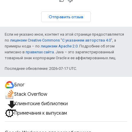
Отправить отзыв
Если не указано иное, контент на этой странице предоставляется
по
лицензии Creative Commons "С указанием авторства 4.0"
, а
примеры кода – по
лицензии Apache 2.0
. Подробнее об этом
написано в
правилах сайта
. Java – это зарегистрированный
товарный знак корпорации Oracle и ее аффилированных лиц.
Последнее обновление: 2026-07-17 UTC.
Блог
Stack Overflow
file_download
Клиентские библиотеки
Примечания к выпускам