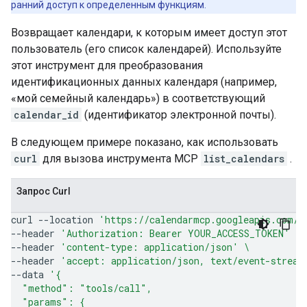
ранний доступ к определенным функциям.
Возвращает календари, к которым имеет доступ этот
пользователь (его список календарей). Используйте
этот инструмент для преобразования
идентификационных данных календаря (например,
«мой семейный календарь») в соответствующий
calendar_id
(идентификатор электронной почты).
В следующем примере показано, как использовать
curl
для вызова инструмента MCP
list_calendars
.
Запрос Curl
curl
--location
'https://calendarmcp.googleapis.com/m
--header
'Authorization: Bearer YOUR_ACCESS_TOKEN'
\
--header
'content-type: application/json'
\
--header
'accept: application/json, text/event-stream
--data
'{
  "method": "tools/call",
  "params": {