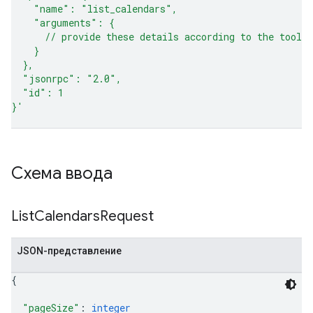
    "name": "list_calendars",
    "arguments": {
      // provide these details according to the tool 
    }
  },
  "jsonrpc": "2.0",
  "id": 1
}'
Схема ввода
List
Calendars
Request
JSON-представление
{
"pageSize"
: 
integer