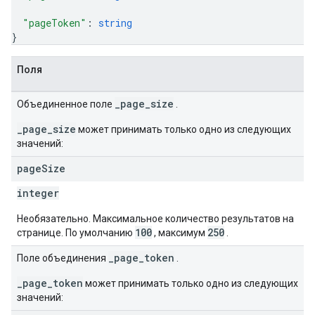
"pageToken"
: 
string
}
Поля
_page_size
Объединенное поле
.
_page_size
может принимать только одно из следующих
значений:
page
Size
integer
Необязательно. Максимальное количество результатов на
100
250
странице. По умолчанию
, максимум
.
_page_token
Поле объединения
.
_page_token
может принимать только одно из следующих
значений: