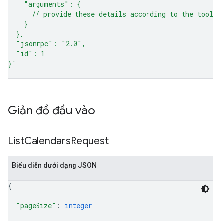
    "arguments": {
      // provide these details according to the tool 
    }
  },
  "jsonrpc": "2.0",
  "id": 1
}'
Giản đồ đầu vào
List
Calendars
Request
Biểu diễn dưới dạng JSON
{
"pageSize"
: 
integer