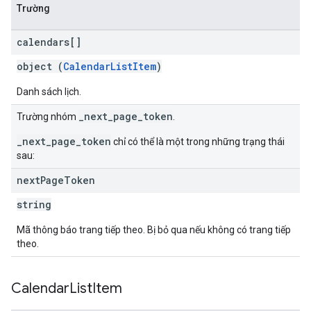
Trường
calendars[]
object (
CalendarListItem
)
Danh sách lịch.
_next_page_token
Trường nhóm
.
_next_page_token
chỉ có thể là một trong những trạng thái
sau:
next
Page
Token
string
Mã thông báo trang tiếp theo. Bị bỏ qua nếu không có trang tiếp
theo.
Calendar
List
Item