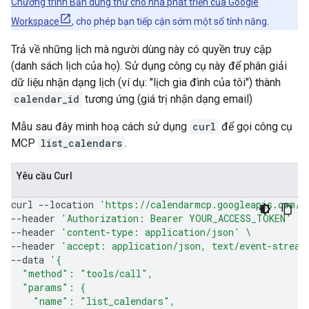
Chương trình Bản dùng thử cho nhà phát triển của Google
Workspace
, cho phép bạn tiếp cận sớm một số tính năng.
Trả về những lịch mà người dùng này có quyền truy cập
(danh sách lịch của họ). Sử dụng công cụ này để phân giải
dữ liệu nhận dạng lịch (ví dụ: "lịch gia đình của tôi") thành
calendar_id
tương ứng (giá trị nhận dạng email)
Mẫu sau đây minh hoạ cách sử dụng
curl
để gọi công cụ
MCP
list_calendars
.
Yêu cầu Curl
curl
--location
'https://calendarmcp.googleapis.com/m
--header
'Authorization: Bearer YOUR_ACCESS_TOKEN'
\
--header
'content-type: application/json'
\
--header
'accept: application/json, text/event-stream
--data
'{
  "method": "tools/call",
  "params": {
    "name": "list_calendars",