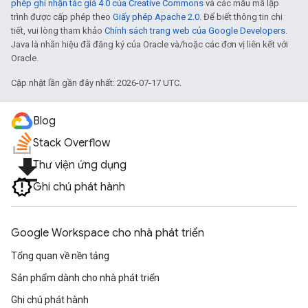
phép ghi nhận tác giả 4.0 của Creative Commons
và các mẫu mã lập
trình được cấp phép theo
Giấy phép Apache 2.0
. Để biết thông tin chi
tiết, vui lòng tham khảo
Chính sách trang web của Google Developers
.
Java là nhãn hiệu đã đăng ký của Oracle và/hoặc các đơn vị liên kết với
Oracle.
Cập nhật lần gần đây nhất: 2026-07-17 UTC.
Blog
Stack Overflow
file_download
Thư viện ứng dụng
Ghi chú phát hành
Google Workspace cho nhà phát triển
Tổng quan về nền tảng
Sản phẩm dành cho nhà phát triển
Ghi chú phát hành