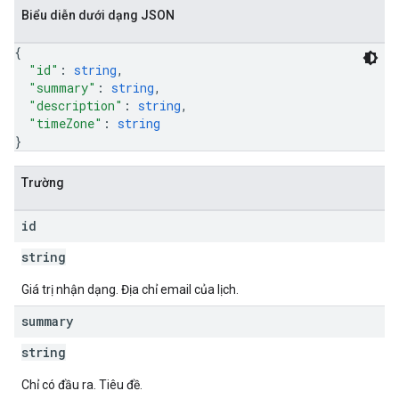
Biểu diễn dưới dạng JSON
{
"id"
: 
string
,
"summary"
: 
string
,
"description"
: 
string
,
"timeZone"
: 
string
}
Trường
id
string
Giá trị nhận dạng. Địa chỉ email của lịch.
summary
string
Chỉ có đầu ra. Tiêu đề.