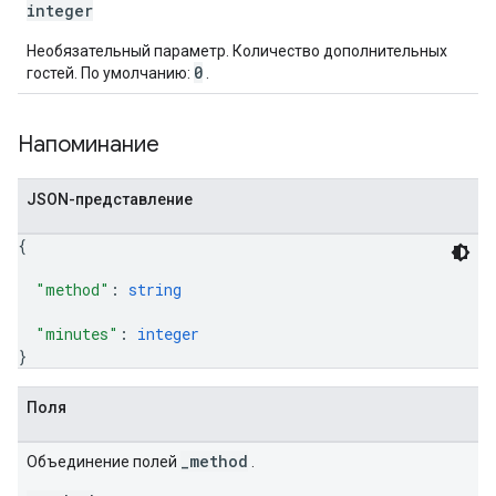
integer
Необязательный параметр. Количество дополнительных
0
гостей. По умолчанию:
.
Напоминание
JSON-представление
{
"method"
: 
string
"minutes"
: 
integer
}
Поля
_method
Объединение полей
.