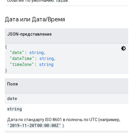
false
события. По умолчанию:
.
Дата или Дата
/
Время
JSON-представление
{
"date"
: 
string
,
"dateTime"
: 
string
,
"timeZone"
: 
string
}
Поля
date
string
Дата по стандарту ISO 8601 в полночь по UTC (например,
'2019-11-20T00:00:00Z'
).