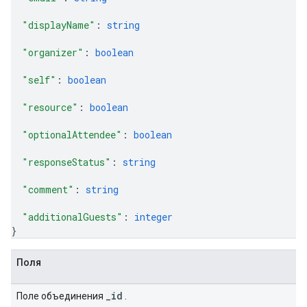
"displayName"
: 
string
"organizer"
: 
boolean
"self"
: 
boolean
"resource"
: 
boolean
"optionalAttendee"
: 
boolean
"responseStatus"
: 
string
"comment"
: 
string
"additionalGuests"
: 
integer
}
Поля
_id
Поле объединения
.