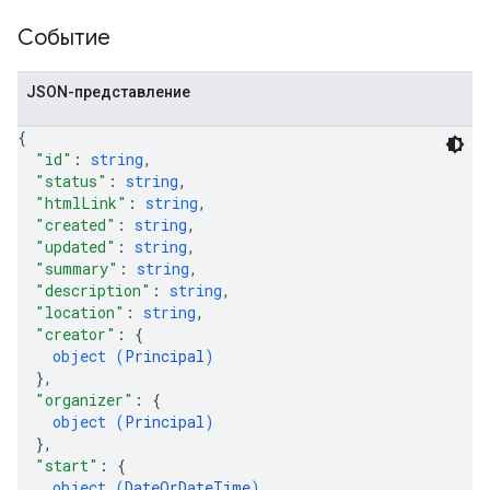
Событие
JSON-представление
{
"id"
: 
string
,
"status"
: 
string
,
"htmlLink"
: 
string
,
"created"
: 
string
,
"updated"
: 
string
,
"summary"
: 
string
,
"description"
: 
string
,
"location"
: 
string
,
"creator"
: 
{
object (
Principal
)
}
,
"organizer"
: 
{
object (
Principal
)
}
,
"start"
: 
{
object (
DateOrDateTime
)