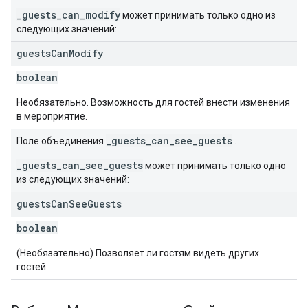
_guests_can_modify
может принимать только одно из
следующих значений:
guests
Can
Modify
boolean
Необязательно. Возможность для гостей внести изменения
в мероприятие.
_guests_can_see_guests
Поле объединения
.
_guests_can_see_guests
может принимать только одно
из следующих значений:
guests
Can
See
Guests
boolean
(Необязательно) Позволяет ли гостям видеть других
гостей.