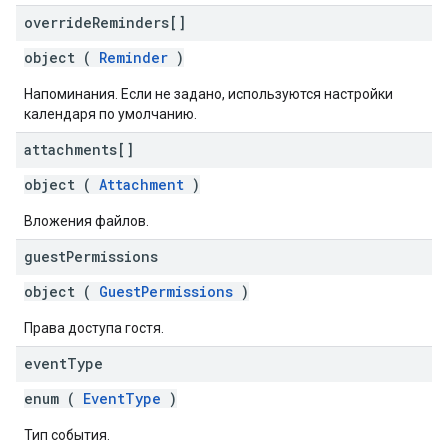
override
Reminders[]
object (
Reminder
)
Напоминания. Если не задано, используются настройки
календаря по умолчанию.
attachments[]
object (
Attachment
)
Вложения файлов.
guest
Permissions
object (
GuestPermissions
)
Права доступа гостя.
event
Type
enum (
EventType
)
Тип события.