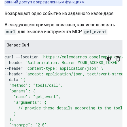
ранний доступ к определенным функциям.
Возвращает одно событие из заданного календаря.
В следующем примере показано, как использовать
curl
для вызова инструмента MCP
get_event
.
Запрос Curl
curl
--location
'https://calendarmcp.googleapis.com/m
--header
'Authorization: Bearer YOUR_ACCESS_TOKEN'
\
--header
'content-type: application/json'
\
--header
'accept: application/json, text/event-stream
--data
'{
  "method": "tools/call",
  "params": {
    "name": "get_event",
    "arguments": {
      // provide these details according to the tool 
    }
  },
  "jsonrpc": "2.0",