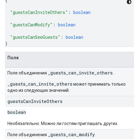
"guestsCanInviteOthers"
: 
boolean
"guestsCanModify"
: 
boolean
"guestsCanSeeGuests"
: 
boolean
}
Поля
_guests_can_invite_others
Поле объединения
.
_guests_can_invite_others
может принимать только
одно из следующих значений:
guests
Can
Invite
Others
boolean
Необязательно. Можно ли гостям приглашать других.
_guests_can_modify
Поле объединения
.