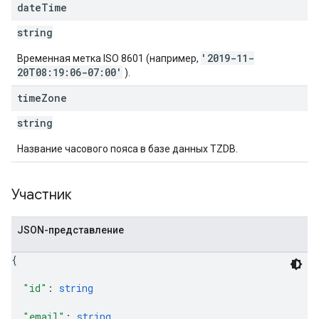
date
Time
string
'2019-11-
Временная метка ISO 8601 (например,
20T08:19:06-07:00'
).
time
Zone
string
Название часового пояса в базе данных TZDB.
Участник
JSON-представление
{
"id"
: 
string
"email"
: 
string