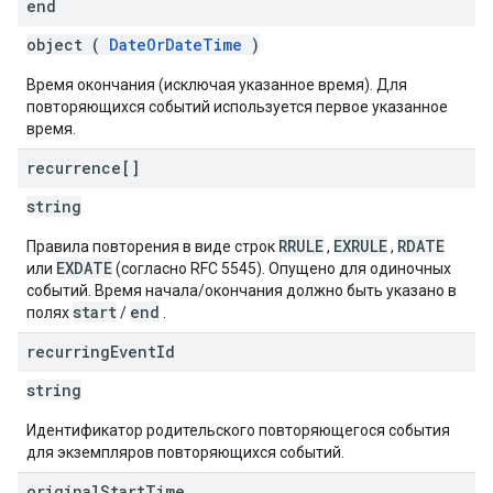
end
object (
DateOrDateTime
)
Время окончания (исключая указанное время). Для
повторяющихся событий используется первое указанное
время.
recurrence[]
string
RRULE
EXRULE
RDATE
Правила повторения в виде строк
,
,
EXDATE
или
(согласно RFC 5545). Опущено для одиночных
событий. Время начала/окончания должно быть указано в
start
end
полях
/
.
recurring
Event
Id
string
Идентификатор родительского повторяющегося события
для экземпляров повторяющихся событий.
original
Start
Time