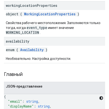
working
Location
Properties
object (
WorkingLocationProperties
)
Свойства рабочего местоположения. Заполняются только
event_type
тогда, когда
имеет значение
WORKING_LOCATION
.
availability
enum (
Availability
)
Необязательно. Настройка доступности.
Главный
JSON-представление
{
"email"
: 
string
,
"displayName"
: 
string
,