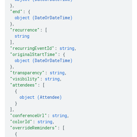
}
,
"end"
: 
{
object (
DateOrDateTime
)
}
,
"recurrence"
: 
[
string
]
,
"recurringEventId"
: 
string
,
"originalStartTime"
: 
{
object (
DateOrDateTime
)
}
,
"transparency"
: 
string
,
"visibility"
: 
string
,
"attendees"
: 
[
{
object (
Attendee
)
}
]
,
"conferenceUrl"
: 
string
,
"colorId"
: 
string
,
"overrideReminders"
: 
[
{