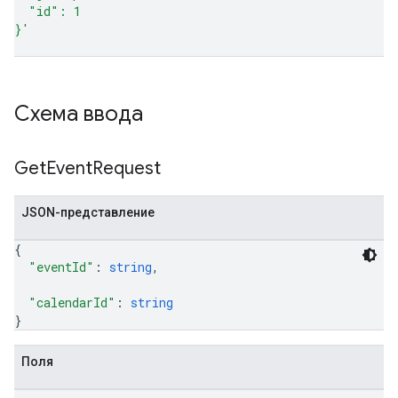
  "id": 1
}'
Схема ввода
Get
Event
Request
JSON-представление
{
"eventId"
: 
string
,
"calendarId"
: 
string
}
Поля