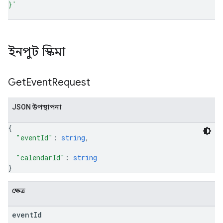
}'
ইনপুট স্কিমা
Get
Event
Request
JSON উপস্থাপনা
{
"eventId"
: 
string
,
"calendarId"
: 
string
}
ক্ষেত্র
event
Id