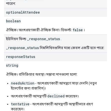
পারেন:
optional
Attendee
boolean
false
ঐচ্ছিক। অংশগ্রহণকারী ঐচ্ছিক কিনা। ডিফল্ট:
।
_response_status
ইউনিয়ন ফিল্ড
.
_response_status
নিম্নলিখিতগুলির মধ্যে কেবল একটি হতে পারে:
response
Status
string
ঐচ্ছিক। প্রতিক্রিয়ার অবস্থা। সম্ভাব্য মানগুলো হলো:
needsAction
- অংশগ্রহণকারী আমন্ত্রণে সাড়া দেননি (নতুন
ইভেন্টের জন্য প্রস্তাবিত)।
declined
অংশগ্রহণকারী আমন্ত্রণটি
করেছেন।
tentative
- অংশগ্রহণকারী আমন্ত্রণটি অস্থায়ীভাবে গ্রহণ
করেছেন।