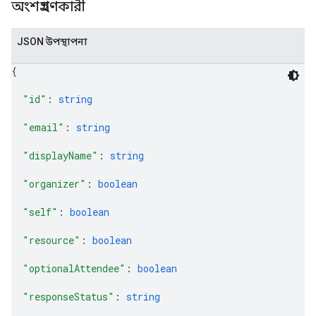
অংশগ্রহণকারী
JSON উপস্থাপনা
{
"id"
: 
string
"email"
: 
string
"displayName"
: 
string
"organizer"
: 
boolean
"self"
: 
boolean
"resource"
: 
boolean
"optionalAttendee"
: 
boolean
"responseStatus"
: 
string