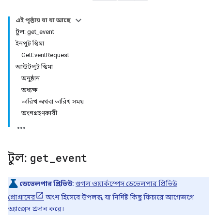
এই পৃষ্ঠায় যা যা আছে
টুল: get_event
ইনপুট স্কিমা
GetEventRequest
আউটপুট স্কিমা
অনুষ্ঠান
অধ্যক্ষ
তারিখ অথবা তারিখ সময়
অংশগ্রহণকারী
টুল:
get
_
event
ডেভেলপার প্রিভিউ:
গুগল ওয়ার্কস্পেস ডেভেলপার প্রিভিউ
প্রোগ্রামের
অংশ হিসেবে উপলব্ধ, যা নির্দিষ্ট কিছু ফিচারে আগেভাগে
অ্যাক্সেস প্রদান করে।