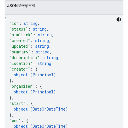
JSON উপস্থাপনা
{
"id"
: 
string
,
"status"
: 
string
,
"htmlLink"
: 
string
,
"created"
: 
string
,
"updated"
: 
string
,
"summary"
: 
string
,
"description"
: 
string
,
"location"
: 
string
,
"creator"
: 
{
object (
Principal
)
}
,
"organizer"
: 
{
object (
Principal
)
}
,
"start"
: 
{
object (
DateOrDateTime
)
}
,
"end"
: 
{
object (
DateOrDateTime
)