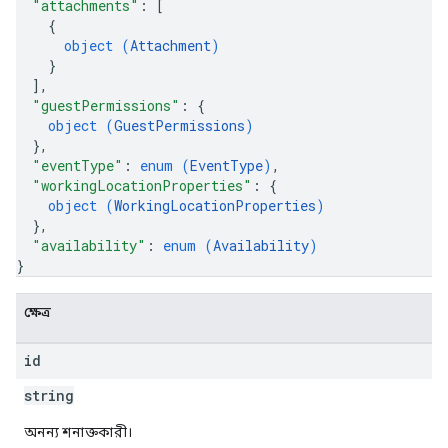
"attachments"
: 
[
{
object (
Attachment
)
}
]
,
"guestPermissions"
: 
{
object (
GuestPermissions
)
}
,
"eventType"
: 
enum (
EventType
)
,
"workingLocationProperties"
: 
{
object (
WorkingLocationProperties
)
}
,
"availability"
: 
enum (
Availability
)
}
ক্ষেত্র
id
string
অনন্য শনাক্তকারী।