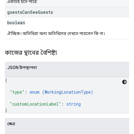
একটিই হতে পারে:
guests
Can
See
Guests
boolean
ঐচ্ছিক। অতিথিরা অন্য অতিথিদের দেখতে পারবেন কি না।
কাজের স্থানের বৈশিষ্ট্য
JSON উপস্থাপনা
{
"type"
: 
enum (
WorkingLocationType
)
"customLocationLabel"
: 
string
}
ক্ষেত্র