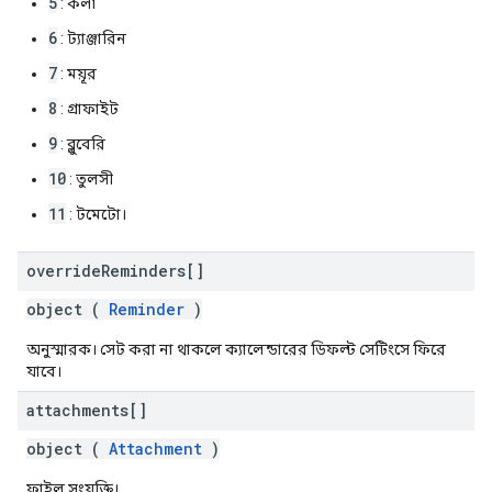
5
: কলা
6
: ট্যাঞ্জারিন
7
: ময়ূর
8
: গ্রাফাইট
9
: ব্লুবেরি
10
: তুলসী
11
: টমেটো।
override
Reminders[]
object (
Reminder
)
অনুস্মারক। সেট করা না থাকলে ক্যালেন্ডারের ডিফল্ট সেটিংসে ফিরে
যাবে।
attachments[]
object (
Attachment
)
ফাইল সংযুক্তি।