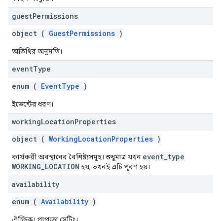
guest
Permissions
object (
GuestPermissions
)
অতিথির অনুমতি।
event
Type
enum (
EventType
)
ইভেন্টের ধরণ।
working
Location
Properties
object (
WorkingLocationProperties
)
event_type
কার্যকরী অবস্থানের বৈশিষ্ট্যসমূহ। শুধুমাত্র যখন
WORKING_LOCATION
হয়, তখনই এটি পূরণ হয়।
availability
enum (
Availability
)
ঐচ্ছিক। প্রাপ্যতা সেটিং।