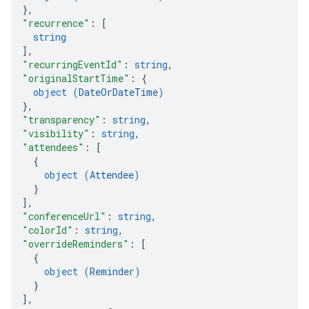
}
,
"recurrence"
: 
[
string
]
,
"recurringEventId"
: 
string
,
"originalStartTime"
: 
{
object (
DateOrDateTime
)
}
,
"transparency"
: 
string
,
"visibility"
: 
string
,
"attendees"
: 
[
{
object (
Attendee
)
}
]
,
"conferenceUrl"
: 
string
,
"colorId"
: 
string
,
"overrideReminders"
: 
[
{
object (
Reminder
)
}
]
,