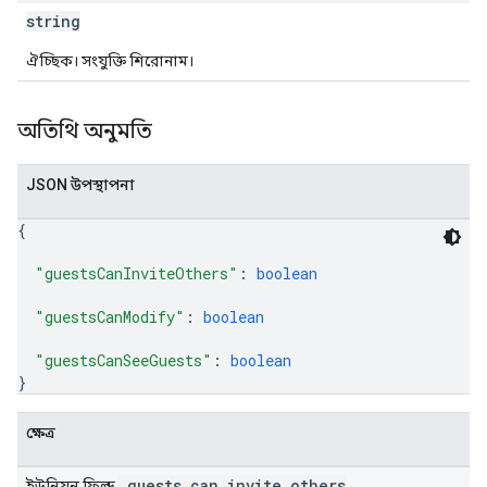
string
ঐচ্ছিক। সংযুক্তি শিরোনাম।
অতিথি অনুমতি
JSON উপস্থাপনা
{
"guestsCanInviteOthers"
: 
boolean
"guestsCanModify"
: 
boolean
"guestsCanSeeGuests"
: 
boolean
}
ক্ষেত্র
_guests_can_invite_others
ইউনিয়ন ফিল্ড
.