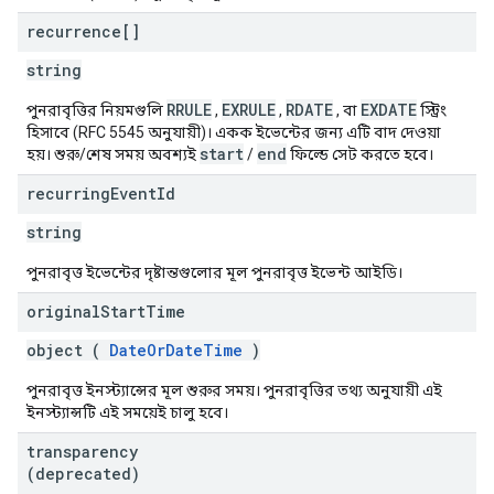
recurrence[]
string
RRULE
EXRULE
RDATE
EXDATE
পুনরাবৃত্তির নিয়মগুলি
,
,
, বা
স্ট্রিং
হিসাবে (RFC 5545 অনুযায়ী)। একক ইভেন্টের জন্য এটি বাদ দেওয়া
start
end
হয়। শুরু/শেষ সময় অবশ্যই
/
ফিল্ডে সেট করতে হবে।
recurring
Event
Id
string
পুনরাবৃত্ত ইভেন্টের দৃষ্টান্তগুলোর মূল পুনরাবৃত্ত ইভেন্ট আইডি।
original
Start
Time
object (
DateOrDateTime
)
পুনরাবৃত্ত ইনস্ট্যান্সের মূল শুরুর সময়। পুনরাবৃত্তির তথ্য অনুযায়ী এই
ইনস্ট্যান্সটি এই সময়েই চালু হবে।
transparency
(deprecated)