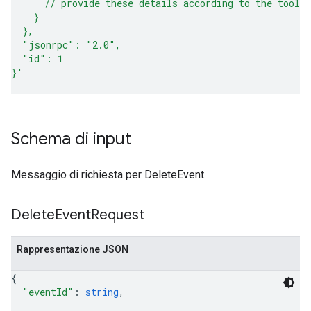
      // provide these details according to the tool 
    }
  },
  "jsonrpc": "2.0",
  "id": 1
}'
Schema di input
Messaggio di richiesta per DeleteEvent.
Delete
Event
Request
Rappresentazione JSON
{
"eventId"
: 
string
,