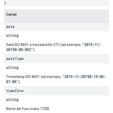
}
Campi
date
string
'2019-11-
Data ISO 8601 a mezzanotte UTC (ad esempio,
20T00:00:00Z'
).
date
Time
string
'2019-11-20T08:19:06-
Timestamp ISO 8601 (ad esempio,
07:00'
).
time
Zone
string
Nome del fuso orario TZDB.