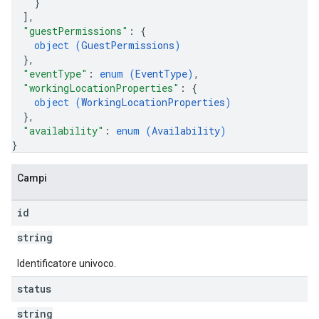
}
]
,
"guestPermissions"
: 
{
object (
GuestPermissions
)
}
,
"eventType"
: 
enum (
EventType
)
,
"workingLocationProperties"
: 
{
object (
WorkingLocationProperties
)
}
,
"availability"
: 
enum (
Availability
)
}
Campi
id
string
Identificatore univoco.
status
string