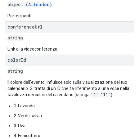
object (
Attendee
)
Partecipanti.
conference
Url
string
Link alla videoconferenza.
color
Id
string
Il colore dell'evento. Influisce solo sulla visualizzazione del tuo
calendario. Si tratta di un ID che fa riferimento a una voce nella
'1'
'11'
tavolozza dei colori del calendario (stringa
-
):
1
: Lavanda
2
: Verde salvia
3
: Uva
4
: Fenicottero