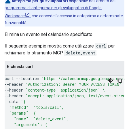
Anteprima per gli sviluppatori
:disponibile nell'ambito del
programma di anteprima per gli sviluppatori di Google
Workspace
, che concede l'accesso in anteprima a determinate
funzionalità.
Elimina un evento nel calendario specificato.
Il seguente esempio mostra come utilizzare
curl
per
richiamare lo strumento MCP
delete_event
.
Richiesta curl
curl
--location
'https://calendarmcp.googleapis.com/m
--header
'Authorization: Bearer YOUR_ACCESS_TOKEN'
\
--header
'content-type: application/json'
\
--header
'accept: application/json, text/event-stream
--data
'{
  "method": "tools/call",
  "params": {
    "name": "delete_event",
    "arguments": {