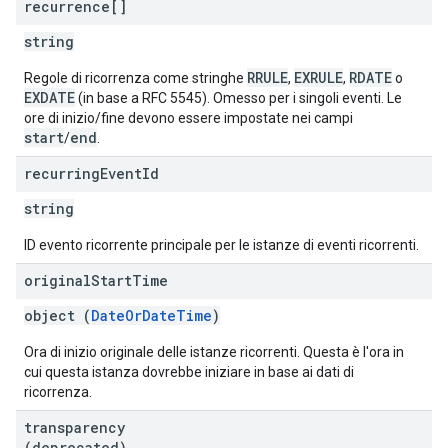
recurrence[]
string
RRULE
EXRULE
RDATE
Regole di ricorrenza come stringhe
,
,
o
EXDATE
(in base a RFC 5545). Omesso per i singoli eventi. Le
ore di inizio/fine devono essere impostate nei campi
start
end
/
.
recurring
Event
Id
string
ID evento ricorrente principale per le istanze di eventi ricorrenti.
original
Start
Time
object (
DateOrDateTime
)
Ora di inizio originale delle istanze ricorrenti. Questa è l'ora in
cui questa istanza dovrebbe iniziare in base ai dati di
ricorrenza.
transparency
(deprecated)