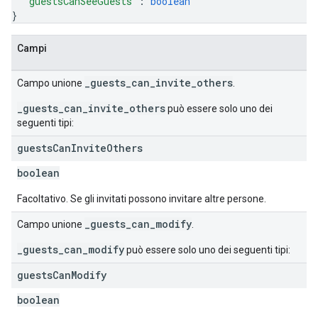
"guestsCanSeeGuests"
: 
boolean
}
Campi
_guests_can_invite_others
Campo unione
.
_guests_can_invite_others
può essere solo uno dei
seguenti tipi:
guests
Can
Invite
Others
boolean
Facoltativo. Se gli invitati possono invitare altre persone.
_guests_can_modify
Campo unione
.
_guests_can_modify
può essere solo uno dei seguenti tipi:
guests
Can
Modify
boolean