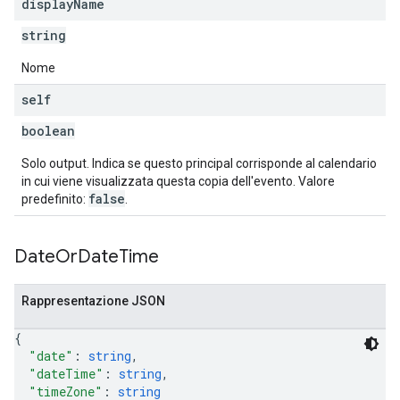
display
Name
string
Nome
self
boolean
Solo output. Indica se questo principal corrisponde al calendario
in cui viene visualizzata questa copia dell'evento. Valore
false
predefinito:
.
Date
Or
Date
Time
Rappresentazione JSON
{
"date"
: 
string
,
"dateTime"
: 
string
,
"timeZone"
: 
string