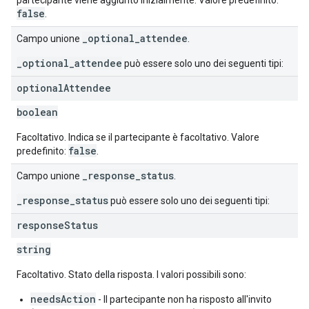
partecipante viene aggiunto inizialmente. Valore predefinito:
false
.
_optional_attendee
Campo unione
.
_optional_attendee
può essere solo uno dei seguenti tipi:
optional
Attendee
boolean
Facoltativo. Indica se il partecipante è facoltativo. Valore
false
predefinito:
.
_response_status
Campo unione
.
_response_status
può essere solo uno dei seguenti tipi:
response
Status
string
Facoltativo. Stato della risposta. I valori possibili sono:
needsAction
- Il partecipante non ha risposto all'invito