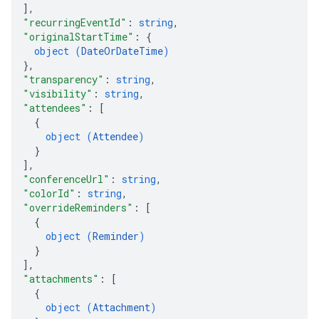
]
,
"recurringEventId"
: 
string
,
"originalStartTime"
: 
{
object (
DateOrDateTime
)
}
,
"transparency"
: 
string
,
"visibility"
: 
string
,
"attendees"
: 
[
{
object (
Attendee
)
}
]
,
"conferenceUrl"
: 
string
,
"colorId"
: 
string
,
"overrideReminders"
: 
[
{
object (
Reminder
)
}
]
,
"attachments"
: 
[
{
object (
Attachment
)