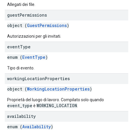
Allegati dei file.
guest
Permissions
object (
GuestPermissions
)
Autorizzazioni per gli invitati.
event
Type
enum (
EventType
)
Tipo di evento.
working
Location
Properties
object (
WorkingLocationProperties
)
Proprietà del luogo di lavoro. Compilato solo quando
event_type
WORKING_LOCATION
è
.
availability
enum (
Availability
)