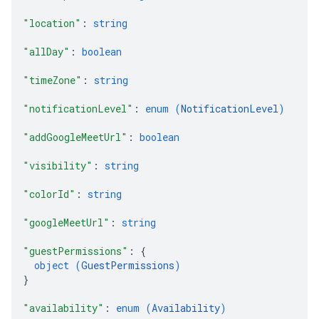
"location"
: 
string
"allDay"
: 
boolean
"timeZone"
: 
string
"notificationLevel"
: 
enum (
NotificationLevel
)
"addGoogleMeetUrl"
: 
boolean
"visibility"
: 
string
"colorId"
: 
string
"googleMeetUrl"
: 
string
"guestPermissions"
: 
{
object (
GuestPermissions
)
}
"availability"
: 
enum (
Availability
)