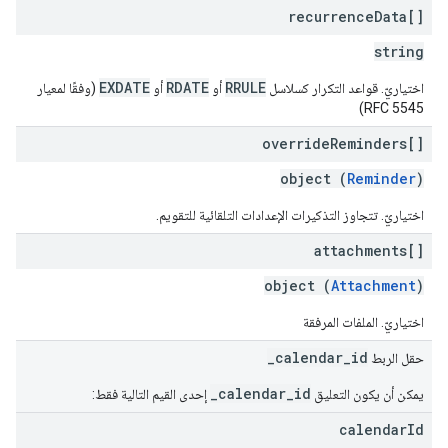
recurrence
Data[]
string
EXDATE
RDATE
RRULE
اختياريّ. قواعد التكرار كسلاسل
أو
أو
(وفقًا لمعيار
RFC 5545)
override
Reminders[]
object (
Reminder
)
اختياريّ. تتجاوز التذكيرات الإعدادات التلقائية للتقويم.
attachments[]
object (
Attachment
)
اختياريّ. الملفات المرفقة
_calendar_id
حقل الربط
_calendar_id
يمكن أن يكون التعليق
إحدى القيم التالية فقط:
calendar
Id