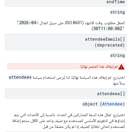
end
Time
string
'2026-04-
الحقل مطلوب. وقت الانتهاء (ISO 8601، على سبيل المثال
30T11:00:00Z'
)
attendee
Emails[]
(deprecated)
string
تم إيقاف هذا العنصر نهائيًا.
attendees
اختياريّ. تم إيقاف هذه السياسة نهائيًا، لذا يُرجى استخدام سياسة
بدلاً منها.
attendees[]
object (
Attendee
)
اختياريّ. تمثّل هذه السمة المشاركين في الحدث. بالنسبة إلى الأحداث التي يتم
إنشاؤها في التقويم الأساسي للمستخدم مع ضيف واحد على الأقل، ستتم إضافة
المستخدم الحالي تلقائيًا كضيف إذا لم يكن مضمّنًا من قبل.