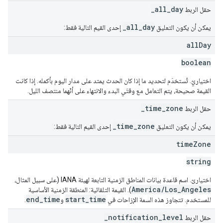
_all_day
حقل الربط
_all_day
يمكن أن يكون التعليق
إحدى القيم التالية فقط:
all
Day
boolean
اختياريّ. تُستخدَم لتحديد ما إذا كان الحدث يمتد على مدار اليوم بأكمله. إذا كانت
القيمة صحيحة، يتم التعامل مع وقتَي البدء والانتهاء على أنّهما منتصف الليل.
_time_zone
حقل الربط
_time_zone
يمكن أن يكون التعليق
إحدى القيم التالية فقط:
time
Zone
string
اختياريّ. اسم قاعدة بيانات المناطق الزمنية التابعة لهيئة IANA (على سبيل المثال،
America/Los_Angeles
). القيمة التلقائية: المنطقة الزمنية الأساسية
end_time
start_time
للمستخدم. تتجاوز هذه السمة الإزاحات في
و
.
_notification_level
حقل الربط