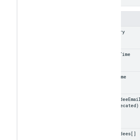
}
Campi
summary
start
Time
end
Time
attendee
Emai
(deprecated)
attendees[]