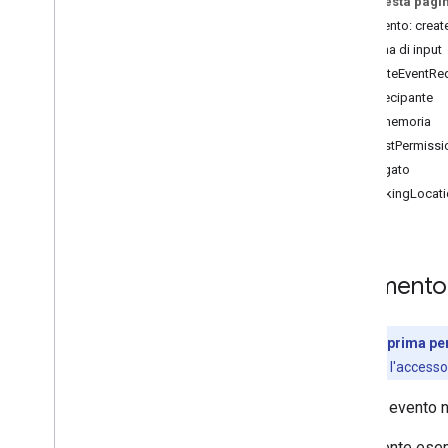
Su questa pagi
list
_
calendars
Strumento: creat
suggest
_
time
Schema di input
create
_
event
CreateEventRe
update
_
event
Partecipante
delete
_
event
Promemoria
respond
_
to
_
event
GuestPermissi
search
_
events
Allegato
WorkingLocati
Strumento
Anteprima per
concede l'accesso
Crea un evento n
Il seguente ese