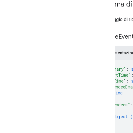
Schema di
Messaggio di ric
Create
Even
Rappresentazi
{
"summary"
: 
"startTime"
"endTime"
: 
"attendeeEma
string
]
,
"attendees"
:
{
object (
}
]
,