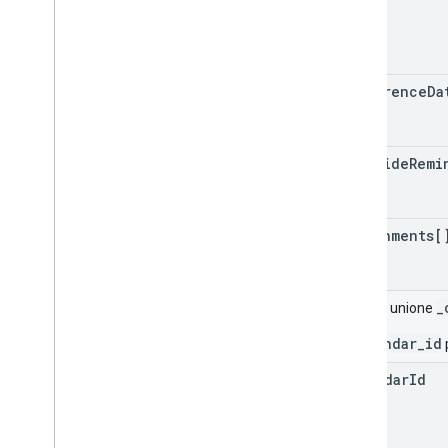
recurrence
Da
override
Remi
attachments[
_
Campo unione
_calendar_id
calendar
Id