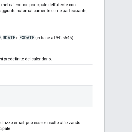
ti nel calendario principale dell'utente con
rà aggiunto automaticamente come partecipante,
E
RDATE
EXDATE
,
o
(in base a RFC 5545).
i predefinite del calendario.
Indirizzo email: può essere risolto utilizzando
cipale.