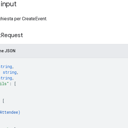
 input
hiesta per CreateEvent.
t
Request
one JSON
string
,
: 
string
,
string
,
ils"
: 
[
 
[
Attendee
)