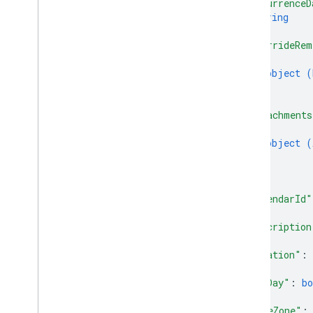
"recurrenceD
string
]
,
"overrideRem
{
object (
}
]
,
"attachments
{
object (
}
]
,
"calendarId"
"description
"location"
: 
"allDay"
: 
bo
"timeZone"
: