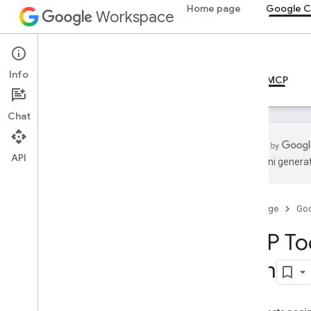
Home page
Google C
Workspace
Google Calendar
Info
Panoramica
Guide
Riferimento
Server MCP
Chat
API
traduzioni generat
Guide
Configura il server MCP di Calendar
Home page
Go
Riferimento MCP
MCP Too
Panoramica
com
Strumenti
list
_
events
get
_
event