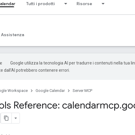
alendar
Tutti i prodotti
Risorse
Assistenza
Google utilizza la tecnologia AI per tradurre i contenuti nella tua li
e dall'AI potrebbero contenere errori.
ogle Workspace
Google Calendar
Server MCP
ls Reference: calendarmcp
.
go