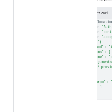
Richiesta curl
curl
--locatio
--header
'Auth
--header
'cont
--header
'acce
--data
'{
  "method": "
  "params": {
    "name": "
    "argument
      // provi
    }
  },
  "jsonrpc": 
  "id": 1
}'