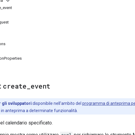
na
e_event
quest
ons
onProperties
:
create
_
event
 gli sviluppatori
:disponibile nell'ambito del
programma di anteprima per
 in anteprima a determinate funzionalità.
el calendario specificato.
mpio mostra come utilizzare
curl
per richiamare lo strument