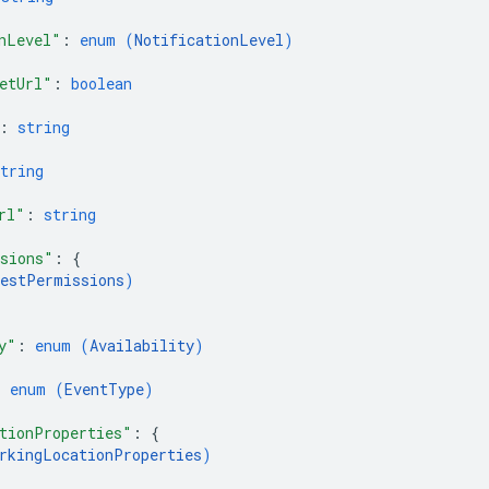
nLevel"
: 
enum (
NotificationLevel
)
etUrl"
: 
boolean
: 
string
tring
rl"
: 
string
sions"
: 
{
estPermissions
)
y"
: 
enum (
Availability
)
: 
enum (
EventType
)
tionProperties"
: 
{
rkingLocationProperties
)