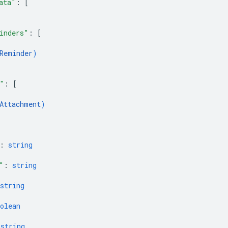
ata"
: 
[
inders"
: 
[
Reminder
)
"
: 
[
Attachment
)
: 
string
"
: 
string
string
olean
 
string