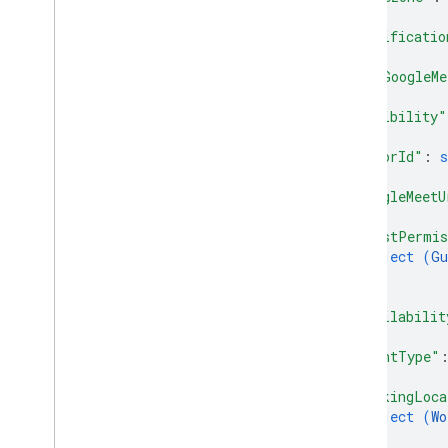
"notificatio
"addGoogleMe
"visibility"
"colorId"
: 
s
"googleMeetU
"guestPermis
object (
Gu
}
"availabilit
"eventType"
"workingLoca
object (
Wo
}