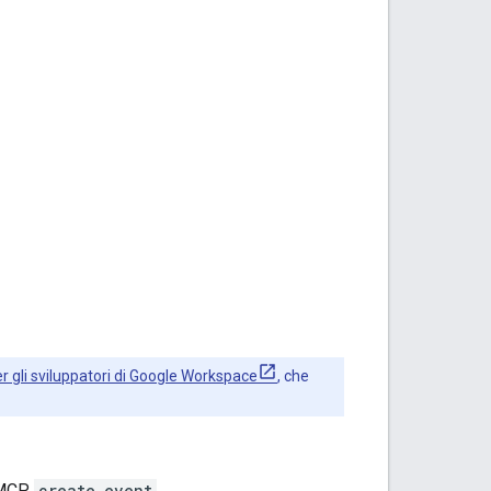
 gli sviluppatori di Google Workspace
, che
o MCP
create_event
.