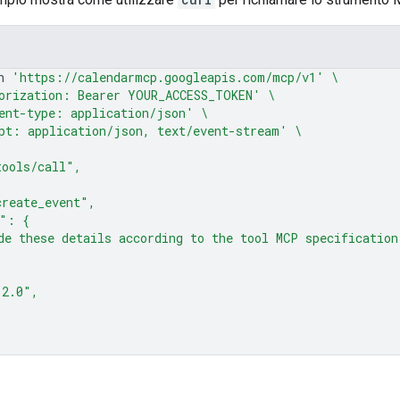
n
'https://calendarmcp.googleapis.com/mcp/v1'
\
orization: Bearer YOUR_ACCESS_TOKEN'
\
ent-type: application/json'
\
pt: application/json, text/event-stream'
\
tools/call",
create_event",
s": {
de these details according to the tool MCP specification
"2.0",