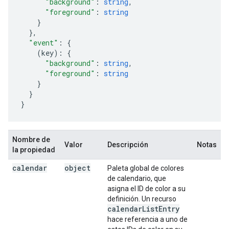
"background"
:
string
,
"foreground"
:
string
}
,
"event"
:
(
key
)
:
"background"
:
string
,
"foreground"
:
string
}

}
Nombre de
Valor
Descripción
Notas
la propiedad
calendar
object
Paleta global de colores
de calendario, que
asigna el ID de color a su
definición. Un recurso
calendar
List
Entry
hace referencia a uno de