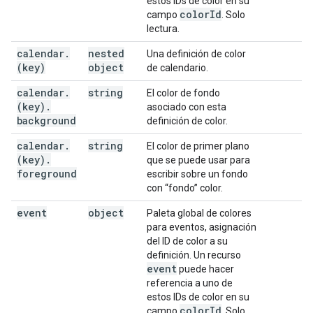
estos IDs de color en su
color
Id
campo
. Solo
lectura.
calendar
.
nested
Una definición de color
(key)
object
de calendario.
calendar
.
string
El color de fondo
(key)
.
asociado con esta
background
definición de color.
calendar
.
string
El color de primer plano
(key)
.
que se puede usar para
foreground
escribir sobre un fondo
con “fondo” color.
event
object
Paleta global de colores
para eventos, asignación
del ID de color a su
definición. Un recurso
event
puede hacer
referencia a uno de
estos IDs de color en su
color
Id
campo
. Solo