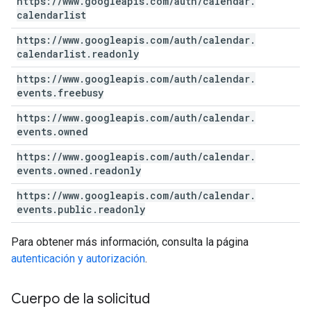
https:
/
/
www
.
googleapis
.
com
/
auth
/
calendar
.
calendarlist
https:
/
/
www
.
googleapis
.
com
/
auth
/
calendar
.
calendarlist
.
readonly
https:
/
/
www
.
googleapis
.
com
/
auth
/
calendar
.
events
.
freebusy
https:
/
/
www
.
googleapis
.
com
/
auth
/
calendar
.
events
.
owned
https:
/
/
www
.
googleapis
.
com
/
auth
/
calendar
.
events
.
owned
.
readonly
https:
/
/
www
.
googleapis
.
com
/
auth
/
calendar
.
events
.
public
.
readonly
Para obtener más información, consulta la página
autenticación y autorización
.
Cuerpo de la solicitud