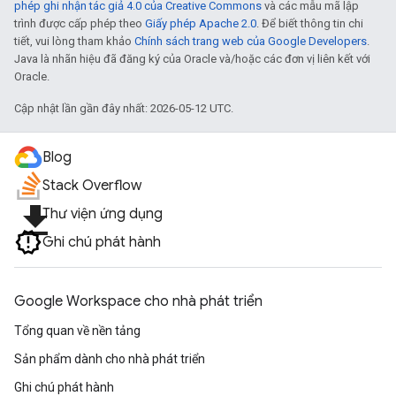
phép ghi nhận tác giả 4.0 của Creative Commons
và các mẫu mã lập
trình được cấp phép theo
Giấy phép Apache 2.0
. Để biết thông tin chi
tiết, vui lòng tham khảo
Chính sách trang web của Google Developers
.
Java là nhãn hiệu đã đăng ký của Oracle và/hoặc các đơn vị liên kết với
Oracle.
Cập nhật lần gần đây nhất: 2026-05-12 UTC.
Blog
Stack Overflow
file_download
Thư viện ứng dụng
Ghi chú phát hành
Google Workspace cho nhà phát triển
Tổng quan về nền tảng
Sản phẩm dành cho nhà phát triển
Ghi chú phát hành