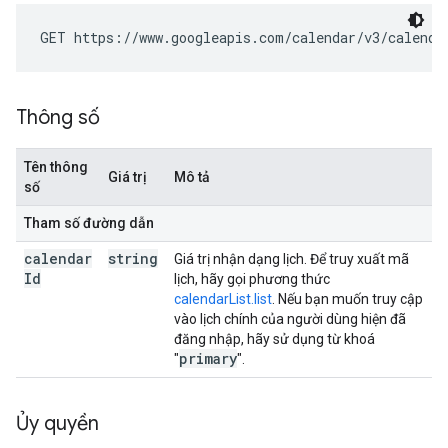
GET https://www.googleapis.com/calendar/v3/calenda
Thông số
Tên thông
Giá trị
Mô tả
số
Tham số đường dẫn
calendar
string
Giá trị nhận dạng lịch. Để truy xuất mã
Id
lịch, hãy gọi phương thức
calendarList.list
. Nếu bạn muốn truy cập
vào lịch chính của người dùng hiện đã
đăng nhập, hãy sử dụng từ khoá
primary
"
".
Ủy quyền