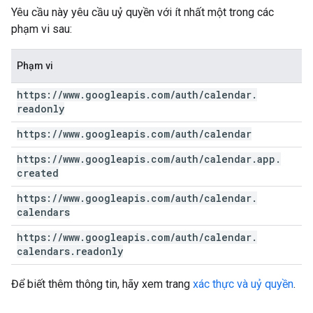
Yêu cầu này yêu cầu uỷ quyền với ít nhất một trong các
phạm vi sau:
Phạm vi
https:
/
/
www
.
googleapis
.
com
/
auth
/
calendar
.
readonly
https:
/
/
www
.
googleapis
.
com
/
auth
/
calendar
https:
/
/
www
.
googleapis
.
com
/
auth
/
calendar
.
app
.
created
https:
/
/
www
.
googleapis
.
com
/
auth
/
calendar
.
calendars
https:
/
/
www
.
googleapis
.
com
/
auth
/
calendar
.
calendars
.
readonly
Để biết thêm thông tin, hãy xem trang
xác thực và uỷ quyền
.