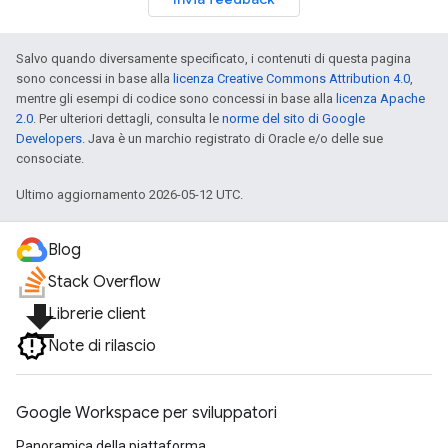
Salvo quando diversamente specificato, i contenuti di questa pagina
sono concessi in base alla
licenza Creative Commons Attribution 4.0
,
mentre gli esempi di codice sono concessi in base alla
licenza Apache
2.0
. Per ulteriori dettagli, consulta le
norme del sito di Google
Developers
. Java è un marchio registrato di Oracle e/o delle sue
consociate.
Ultimo aggiornamento 2026-05-12 UTC.
Blog
Stack Overflow
file_download
Librerie client
Note di rilascio
Google Workspace per sviluppatori
Panoramica della piattaforma