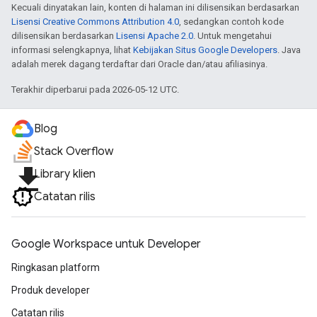
Kecuali dinyatakan lain, konten di halaman ini dilisensikan berdasarkan
Lisensi Creative Commons Attribution 4.0
, sedangkan contoh kode
dilisensikan berdasarkan
Lisensi Apache 2.0
. Untuk mengetahui
informasi selengkapnya, lihat
Kebijakan Situs Google Developers
. Java
adalah merek dagang terdaftar dari Oracle dan/atau afiliasinya.
Terakhir diperbarui pada 2026-05-12 UTC.
Blog
Stack Overflow
file_download
Library klien
Catatan rilis
Google Workspace untuk Developer
Ringkasan platform
Produk developer
Catatan rilis