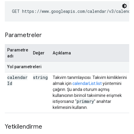
GET https://www.googleapis.com/calendar/v3/calenda
Parametreler
Parametre
Değer
Açıklama
adı
Yol parametreleri
calendar
string
Takvim tanımlayıcısı. Takvim kimliklerini
Id
almak için
calendarList.list
yöntemini
çağırın. Şu anda oturum açmış
kullanıcının birincil takvimine erişmek
primary
istiyorsanız "
" anahtar
kelimesini kullanın.
Yetkilendirme