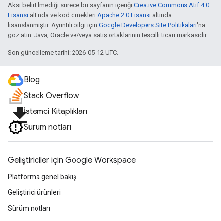
Aksi belirtilmediği sürece bu sayfanın içeriği
Creative Commons Atıf 4.0
Lisansı
altında ve kod örnekleri
Apache 2.0 Lisansı
altında
lisanslanmıştır. Ayrıntılı bilgi için
Google Developers Site Politikaları
'na
göz atın. Java, Oracle ve/veya satış ortaklarının tescilli ticari markasıdır.
Son güncelleme tarihi: 2026-05-12 UTC.
Blog
Stack Overflow
file_download
İstemci Kitaplıkları
Sürüm notları
Geliştiriciler için Google Workspace
Platforma genel bakış
Geliştirici ürünleri
Sürüm notları