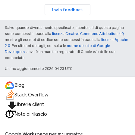
Invia feedback
Salvo quando diversamente specificato, i contenuti di questa pagina
sono concessi in base alla
licenza Creative Commons Attribution 4.0
,
mentre gli esempi di codice sono concessi in base alla
licenza Apache
2.0
. Per ulteriori dettagli, consulta le
norme del sito di Google
Developers
. Java è un marchio registrato di Oracle e/o delle sue
consociate.
Ultimo aggiornamento 2026-04-23 UTC.
Blog
Stack Overflow
file_download
Librerie client
Note di rilascio
Google Workspace per sviluppatori