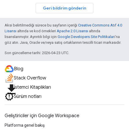
Geri bildirim gönderin
Aksi belirtilmediği sürece bu sayfanın içeriği
Creative Commons Atıf 4.0
Lisansı
altında ve kod örnekleri
Apache 2.0 Lisansı
altında
lisanslanmıştır. Ayrıntılı bilgi için
Google Developers Site Politikaları
'na
göz atın. Java, Oracle ve/veya satış ortaklarının tescilli ticari markasıdır.
Son güncelleme tarihi: 2026-04-23 UTC.
Blog
Stack Overflow
file_download
İstemci Kitaplıkları
Sürüm notları
Geliştiriciler için Google Workspace
Platforma genel bakış