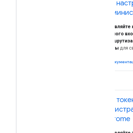
API наст
админис
Подпишитесь на мероприятия
Google Workspace
Управляйте
Расширяйте
,
автоматизируйте и
единого вхо
делитесь
маршрутиза
Обзор
почты
для с
Дополнения
Apps Script
Документа
Приложения для чата
Приложения для Диска
Торговая площадка
Примечания к выпускам
API токе
Последние изменения продукта
регистр
Указатель примечаний к выпуску
Chrome
Новости
Подписывайтесь на нашу новостную
Управляйте