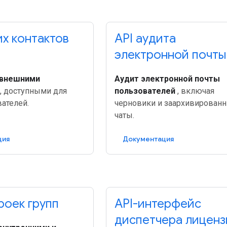
их контактов
API аудита
электронной почты
 внешними
Аудит электронной почты
, доступными для
пользователей
, включая
ателей.
черновики и заархивирован
чаты.
ция
Документация
роек групп
API-интерфейс
диспетчера лиценз