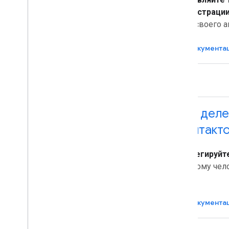
рассылку
регистраци
Присоединяйтесь к программе
предварительного просмотра для
для своего а
разработчиков
Изучите наш канал на You
Tube
Документа
Партнерство с Google Workspace
Посещайте мероприятия Google
Developers
API дел
контакт
Делегируйте
другому чел
Документа