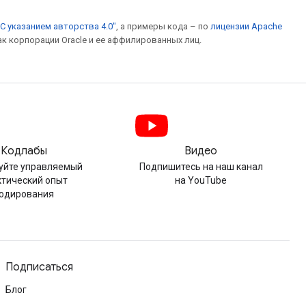
С указанием авторства 4.0"
, а примеры кода – по
лицензии Apache
ак корпорации Oracle и ее аффилированных лиц.
Кодлабы
Видео
уйте управляемый
Подпишитесь на наш канал
ктический опыт
на YouTube
одирования
Подписаться
Блог