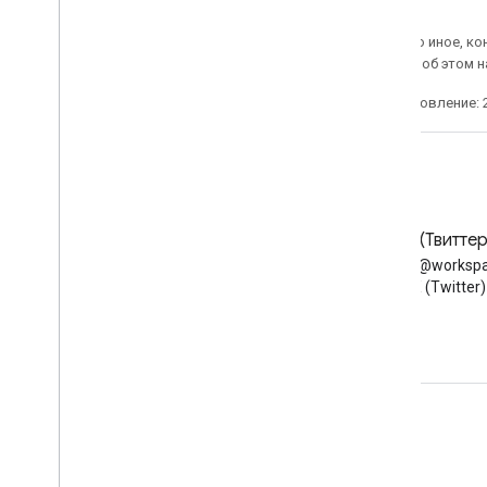
Если не указано иное, к
2.0
. Подробнее об этом 
Последнее обновление: 2
Блог
X (Твиттер
Читайте блог разработчиков
Следуйте @workspa
Google Workspace
X (Twitter)
Google Workspace для разработчиков
Обзор платформы