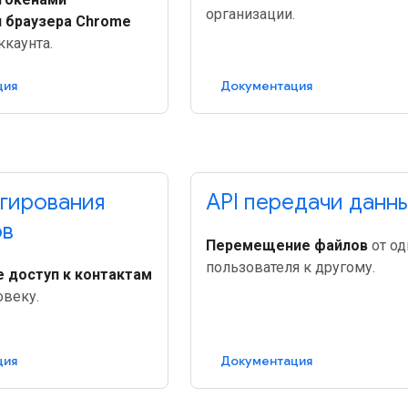
организации.
и браузера Chrome
ккаунта.
ция
Документация
егирования
API передачи данн
ов
Перемещение файлов
от од
пользователя к другому.
 доступ к контактам
овеку.
ция
Документация