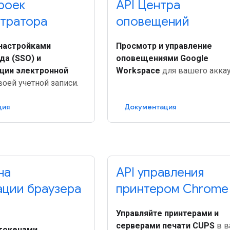
роек
API Центра
тратора
оповещений
 настройками
Просмотр и управление
да (SSO) и
оповещениями Google
ции электронной
Workspace
для вашего аккау
воей учетной записи.
ция
Документация
на
API управления
ации браузера
принтером Chrome
Управляйте принтерами и
серверами печати CUPS
в в
 токенами