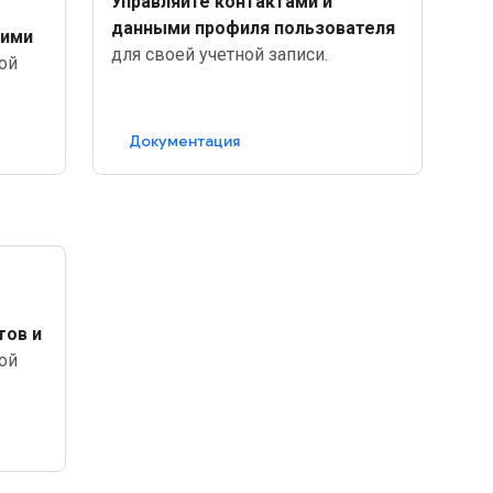
Управляйте контактами и
данными профиля пользователя
кими
для своей учетной записи.
ой
Документация
тов и
ой