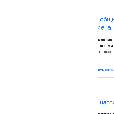
API общ
домена
Управление
контактами
всех пользов
Документа
API наст