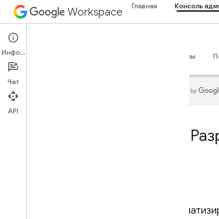
Главная
Консоль адм
Workspace
Admin console
Информация
Обзор
Руководства
Справочные материалы
П
Чат
API
Главная
Раз
Продукты для разработчиков
Начать
Создавать с помощью ИИ
,
Создавать с помощью ИИ
,
Создавать с помощью ИИ
,
Создавать с помощью ИИ
Попробуй это сейчас
Стандартизированная модель
Автоматизи
Google Workspace для