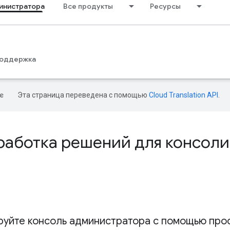
инистратора
Все продукты
Ресурсы
оддержка
Эта страница переведена с помощью
Cloud Translation API
.
работка решений для консол
руйте консоль администратора с помощью прос