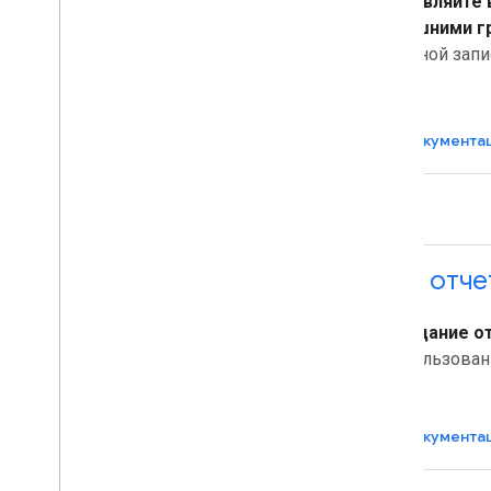
Управляйте 
внешними г
учетной запи
Документа
API отче
Создание о
использован
Документа