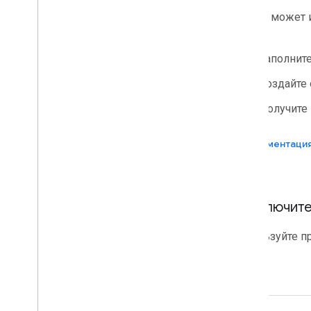
инструментов и API агентов
.
Любой может 
кодом.
Приложения Google Workspace
Консоль администратора
Заполните
Облачный поиск
Создайте 
Gmail
Google Calendar
Получите 
Google Chat
Google Classroom
Документаци
Google Docs
Google Drive
Google Forms
Подключите
Google Keep
Google Meet
Используйте п
Google Sheets
Google Sites
Google Slides
Гугл Задачи
Google Сейф