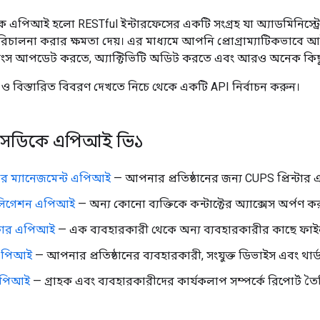
 এপিআই হলো RESTful ইন্টারফেসের একটি সংগ্রহ যা অ্যাডমিনিস্ট্রে
িচালনা করার ক্ষমতা দেয়। এর মাধ্যমে আপনি প্রোগ্রাম্যাটিকভাবে 
িংস আপডেট করতে, অ্যাক্টিভিটি অডিট করতে এবং আরও অনেক কিছ
শ ও বিস্তারিত বিবরণ দেখতে নিচে থেকে একটি API নির্বাচন করুন।
এসডিকে এপিআই ভি১
্টার ম্যানেজমেন্ট এপিআই
— আপনার প্রতিষ্ঠানের জন্য CUPS প্রিন্টার এ
ডেলিগেশন এপিআই
— অন্য কোনো ব্যক্তিকে কন্টাক্টের অ্যাক্সেস অর্পণ ক
্সফার এপিআই
— এক ব্যবহারকারী থেকে অন্য ব্যবহারকারীর কাছে ফাইল 
 এপিআই
— আপনার প্রতিষ্ঠানের ব্যবহারকারী, সংযুক্ত ডিভাইস এবং থার্
 এপিআই
— গ্রাহক এবং ব্যবহারকারীদের কার্যকলাপ সম্পর্কে রিপোর্ট ত