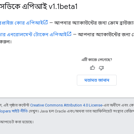
এসডিকে এপিআই v1
.
1beta1
টারপ্রাইজ কোর এপিআই
— আপনার অ্যাকাউন্টের জন্য ক্রোম ব্রাউ
াউজার এনরোলমেন্ট টোকেন এপিআই
— আপনার অ্যাকাউন্টের জন্য 
করুন।
এটি কাজে লেগেছে?
মতামত জানান
 এই পৃষ্ঠার কন্টেন্ট
Creative Commons Attribution 4.0 License
-এর অধীনে এবং কো
opers সাইট নীতি
দেখুন। Java হল Oracle এবং/অথবা তার অ্যাফিলিয়েট সংস্থার রেজিস্টার
র আপডেট করা হয়েছে।