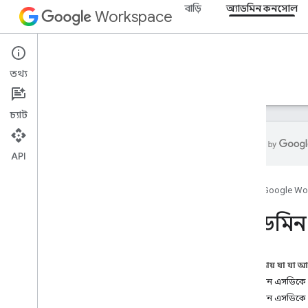
বাড়ি
অ্যাডমিন কনসোল
Workspace
Admin console
তথ্য
ওভারভিউ
নির্দেশিকা
রেফারেন্স
সমর্থন
চ্যাট
API
অ্যাডমিন SDK API
হোম
Google Wo
ওভারভিউ
v1
অ্যাডমিন
v1
.
1beta1
অ্যাডমিন সেটিংস API
এই পৃষ্ঠায় যা যা 
ব্যবহারের সীমা
অ্যাডমিন এসডিক
অ্যাডমিন এসডিকে