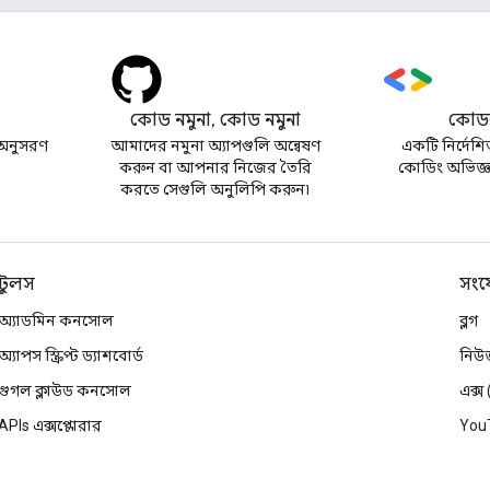
কোড নমুনা, কোড নমুনা
কোডল
অনুসরণ
আমাদের নমুনা অ্যাপগুলি অন্বেষণ
একটি নির্দেশি
করুন বা আপনার নিজের তৈরি
কোডিং অভিজ্ঞত
করতে সেগুলি অনুলিপি করুন৷
টুলস
সংয
অ্যাডমিন কনসোল
ব্লগ
অ্যাপস স্ক্রিপ্ট ড্যাশবোর্ড
নিউ
গুগল ক্লাউড কনসোল
এক্স
APIs এক্সপ্লোরার
You