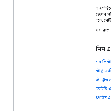
সতর্কতা কেন্দ্র API
v1beta1
অ্যাডমিন এসডিকে
সতর্কতার ধরন
অর্গানাইজেশন পর
সমর্থিত ক্যোয়ারী ফিল্টার ক্ষেত্র
তৈরি করতে, সেট
স্ট্যান্ডার্ড ক্যোয়ারী প্যারামিটার
রিসোর্সের সারাং
ব্যবহারের সীমা
ডোমেন শেয়ার করা পরিচিতি API
অ্যাডমিন 
পরিচিতি ফিড
বর্ধিত বৈশিষ্ট্য এবং অনুমান
পরিচিতি ক্যোয়ারী প্যারামিটার
ক্রোম প্রিন
শেয়ার করা পরিচিতি উপাদান
কন্টাক্ট 
ব্যাচ অপারেশন সঞ্চালন
ডেটা ট্রান
ইমেল অডিট API
ডিরেক্টরি
মনিটর
রপ্তানি
রিপোর্টস
ব্যবহারের সীমা