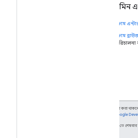
এন্টারপ্রাইজ লাইসেন্স ম্যানেজার API
অ্যাডমিন 
v1
পণ্য এবং SKU
ক্রোম এন্
স্ট্যান্ডার্ড ক্যোয়ারী প্যারামিটার
ব্যবহারের সীমা
ক্রোম ব্র
পরিচালনা 
Google Workspace রিসেলার API
v1
পণ্য এবং SKU
পেমেন্ট পরিকল্পনা
ব্যবহারের সীমা
গ্রুপ মাইগ্রেশন API
v1
ব্যবহারের সীমা
অন্য কিছু উল্লেখ না করা থাকলে,
আরও জানতে,
Google Devel
গ্রুপ সেটিংস API
2026-07-10 UTC-তে শেষবা
v1
ব্যবহারের সীমা