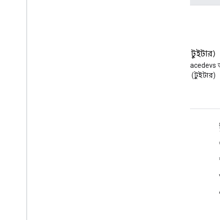
সম্পর্কিত API
ক্লাউড আইডেন্টিটি API
মানুষ API
ব্লগ
এক্স (টুইটার)
Google Workspace Developers
X-এ @workspacedevs 
ব্লগ পড়ুন
করুন (টুইটার)
ডেভেলপারদের জন্য Google Workspace
প্ল্যাটফর্ম ওভারভিউ
বিকাশকারী পণ্য
রিলিজ নোট
বিকাশকারী সমর্থন
সেবা পাবার শর্ত