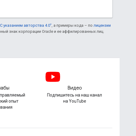
С указанием авторства 4.0"
, а примеры кода – по
лицензии
рный знак корпорации Oracle и ее аффилированных лиц.
лабы
Видео
управляемый
Подпишитесь на наш канал
ский опыт
на YouTube
ования