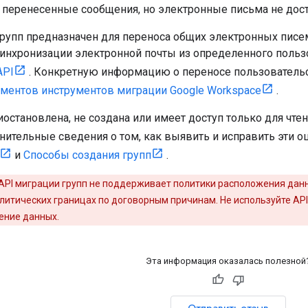
 перенесенные сообщения, но электронные письма не дос
групп предназначен для переноса общих электронных писе
синхронизации электронной почты из определенного пользо
API
. Конкретную информацию о переносе пользовательс
ументов инструментов миграции Google Workspace
.
иостановлена, не создана или имеет доступ только для чте
ительные сведения о том, как выявить и исправить эти о
и
Способы создания групп
.
API миграции групп не поддерживает политики расположения дан
литических границах по договорным причинам. Не используйте API
ение данных.
Эта информация оказалась полезной
Отправить отзыв