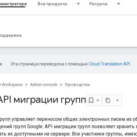
инистратора
Все продукты
Ресурсы
оддержка
Эта страница переведена с помощью
Cloud Translation API
.
e Workspace
Admin console
Руководства
API миграции групп
групп управляет переносом общих электронных писем из о
ений групп Google. API миграции групп позволяет хранит
ать их доступными на сервере. Все участники группы, име