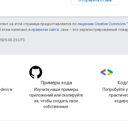
онтент на этой странице предоставляется по
лицензии Creative Commons "
б этом написано в
правилах сайта
. Java – это зарегистрированный това
025-03-25 UTC.
Примеры кода
Код
devs в
Изучите наши примеры
Попробуйте 
приложений или скопируйте
практиче
их, чтобы создать свои
кодир
собственные.