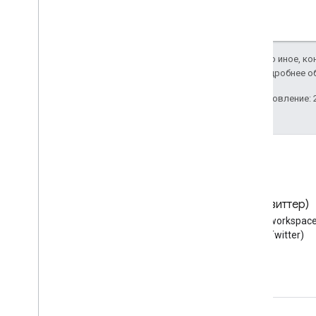
корпоративных лицензий
API настроек администратора
API общих контактов домена
Если не указано иное, к
Apache 2.0
. Подробнее о
Браузеры и принтеры Chrome
API управления принтером Chrome
Последнее обновление: 2
Базовый API Chrome Enterprise
API токена регистрации браузера
Chrome
Рекомендации
Всплывающее уведомление
Блог
X (Твиттер)
Отправка пакетных запросов
Читайте блог разработчиков
Следуйте @workspace
Советы по производительности
Google Workspace
X (Twitter)