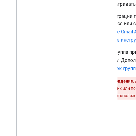
просматривать
API делегирования контактов
API настроек групп
API миграции 
API миграции групп
переносе или 
Обзор
разделе Gmail 
Требования
таблице инстр
Выберите области действия
Установка клиентских библиотек
Если группа пр
Перенос писем
ошибку. Дополн
API людей
настроек групп
Аудиты
,
использование и
Предупреждение.
безопасность
географических или по
API отчетов
требуется местополож
API Центра оповещений
API аудита электронной почты
Домены и лицензии
API реселлера
API-интерфейс диспетчера