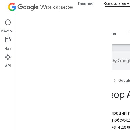
Главная
Консоль адм
Workspace
Admin console
Информация
Обзор
Руководства
Справочные материалы
П
Чат
API
Обзор
Главная
Googl
Начать
Настроить согласие OAuth
Обзор 
Организационная структура и
ресурсы
API миграции 
API-интерфейс каталога
архивы обсужд
API облачной идентификации
в облаке и дел
API передачи данных