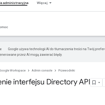
a administracyjna
Więcej
omoc
Google używa technologii AI do tłumaczenia treści na Twój prefe
nerowane przez AI mogą zawierać błędy.
Google Workspace
Admin console
Przewodniki
ie interfejsu Directory API