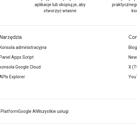
aplikacje lub skopiuj je, aby
praktyczneg
stworzyć własne
ko
Narzędzia
Con
Konsola administracyjna
Blog
Panel Apps Script
News
konsola Google Cloud
X (T
APIs Explorer
You
 Platform
Google AI
Wszystkie usługi