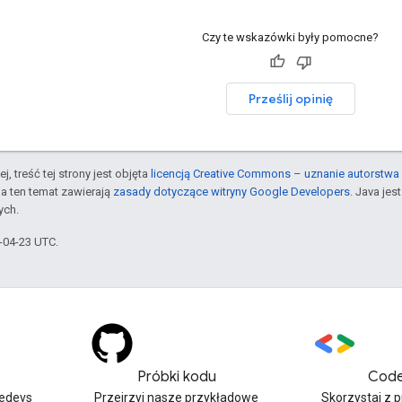
Czy te wskazówki były pomocne?
Prześlij opinię
j, treść tej strony jest objęta
licencją Creative Commons – uznanie autorstwa 
a ten temat zawierają
zasady dotyczące witryny Google Developers
. Java je
ych.
6-04-23 UTC.
Próbki kodu
Code
edevs
Przejrzyj nasze przykładowe
Skorzystaj z 