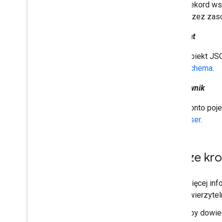
Rekord wsk
Wysyłanie żądań zbiorczych
przez za
Wskazówki dotyczące skuteczności
Schemat
Obiekt JSO
Schema
.
Użytkownik
Konto poj
User
.
Dalsze kro
Więcej inf
uwierzyteln
Aby dowied