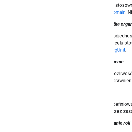
Alert Center API
W stosown
Email Audit API
Domain
. 
Jednostka organ
Domeny i licencje
Interfejs Seller API
Podjednos
Interfejs Enterprise License Manager
w celu sto
API
OrgUnit
.
Admin Settings API
Domain Shared Contacts API
Uprawnienie
Przeglądarki Chrome i drukarki
Możliwość 
Interfejs API zarządzania drukarkami w
Uprawnien
Chrome
Interfejs API Chrome Enterprise
Rola
Core
Interfejs Chrome Enrollment Token
Zdefiniowa
API
przez za
Sprawdzone metody
Przypisanie roli
Powiadomienia push