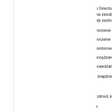
Wybierz zakresy
Krótkie wprowadzenia
Interfejs Direc
Instalowanie bibliotek klienta
tworzenia zasob
Zarządzanie urządzeniami i
Przykłady zast
przeglądarki
Zarządzanie grupami i
tworzenie 
Zarządzaj strukturą
tworzenie 
Zarządzanie użytkownikami i
aliasami
monitorow
Rozwiązywanie problemów
Interfejs Cloud Identity API
zarządzani
Data Transfer API
sprawdzani
Contact Delegation API
Groups Settings API
Poniżej znajdzie
Groups Migration API
Klient
People API
Podmiot, 
Kontrole
,
użytkowanie i
bezpieczeństwo
Domena
Reports API