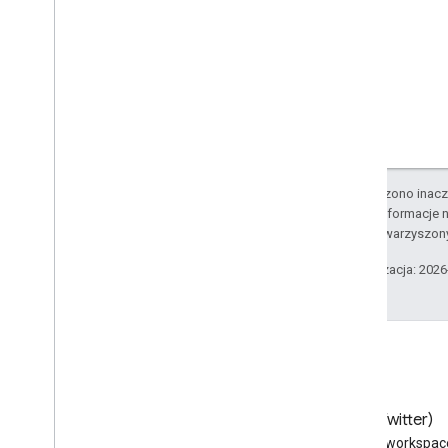
O ile nie stwierdzono inacze
Szczegółowe informacje n
podmiotów stowarzyszon
Ostatnia aktualizacja: 202
Blog
X (Twitter)
Przeczytaj bloga Google
Obserwuj @workspac