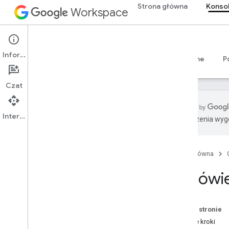
Strona główna
Konsol
Workspace
Admin console
Informacje
Przegląd
Przewodniki
Materiały referencyjne
P
Czat
Interfejs API
Tłumaczenia wyge
Przegląd
Rozpocznij
Strona główna
Skonfiguruj zgodę OAuth
Omówien
Struktura organizacji i zasoby
Directory API
Przegląd
Na tej stronie
Wymagania wstępne
Dalsze kroki