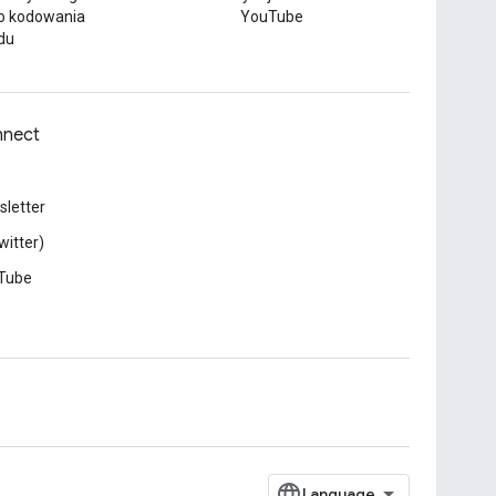
o kodowania
YouTube
du
nect
letter
witter)
Tube