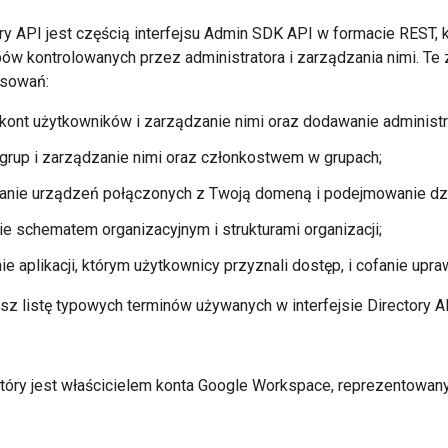
tory API jest częścią interfejsu Admin SDK API w formacie RES
ów kontrolowanych przez administratora i zarządzania nimi. Te
osowań:
kont użytkowników i zarządzanie nimi oraz dodawanie administr
grup i zarządzanie nimi oraz członkostwem w grupach;
anie urządzeń połączonych z Twoją domeną i podejmowanie dzi
e schematem organizacyjnym i strukturami organizacji;
e aplikacji, którym użytkownicy przyznali dostęp, i cofanie upra
sz listę typowych terminów używanych w interfejsie Directory A
który jest właścicielem konta Google Workspace, reprezentowa