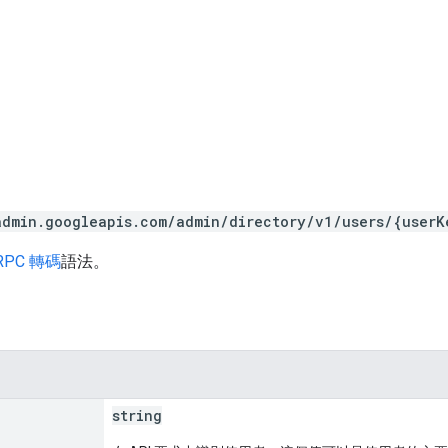
admin.googleapis.com/admin/directory/v1/users/{userK
RPC 轉碼
語法。
string