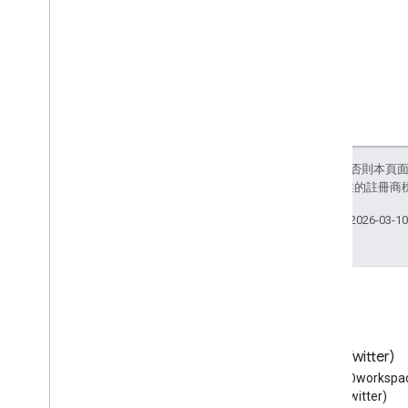
用量限制
Enterprise License Manager API
第 1 版
產品和 SKU
標準查詢參數
用量限制
除非另有註明，否則本頁
Google Workspace Reseller API
和/或其關聯企業的註冊商
第 1 版
上次更新時間：2026-03-1
產品和 SKU
付款方案
用量限制
Groups Migration API
第 1 版
用量限制
網誌
X (Twitter)
閱讀 Google Workspace 開發
在 X 上追蹤 @workspac
Groups Settings API
人員網誌
(Twitter)