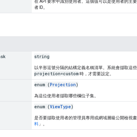
在 API 要求中識別使用者。這個值可以是使用者的
者 ID。
ask
string
以半形逗號分隔的結構定義名稱清單。系統會擷取這些
projection=custom
時，才需要設定。
enum (
Projection
)
為這位使用者擷取哪些欄位子集。
enum (
ViewType
)
是否要擷取使用者的管理員專用或網域層級公開檢視畫
料
」。