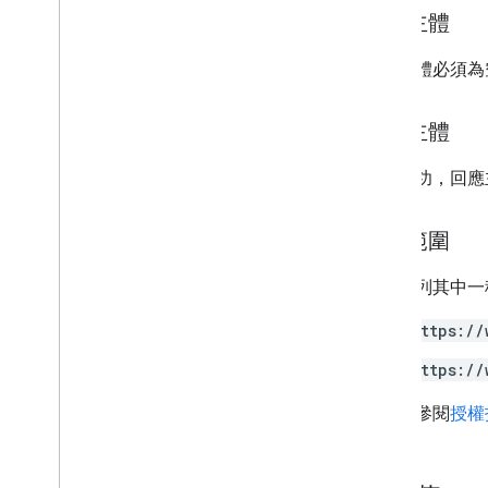
要求主體
users
.
photos
驗證碼
要求主體必須為
類型
座標來源
回應主體
Projection
訂閱管道
如果成功，回應
使用者相片
授權範圍
標準查詢參數
列出查詢運算子
需要下列其中一種 
API 限制和配額
語言代碼
https://
行動裝置搜尋欄位
https://
Reports API
v1
.
1beta1
詳情請參閱
授權
Admin Settings API
用量限制