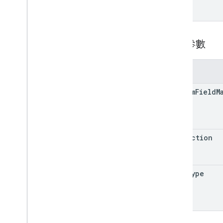
role assignments
角色
結構定義
查詢參數
權杖
兩步驟驗證
位使用者
參數
總覽
create
Guest
custom
Field
M
刪除
獲得
insert
projection
清單
make
Admin
修補
view
Type
登出
undelete
update
watch
users
.
aliases