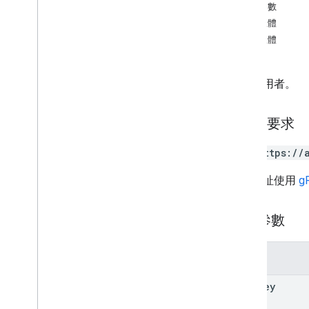
查詢參數
REST 資源
要求主體
Asps
回應主體
channels
OS 裝置
customer
.
devices
.
chromeos
擷取使用者。
customer
.
devices
.
chromeos
.
commands
客戶
HTTP 要求
網域別名
GET https://
網域
群組
這個網址使用
g
groups
.
aliases
成員
路徑參數
行動裝置
機構單位
權限
參數
resources
.
buildings
user
Key
resources
.
calendars
資源