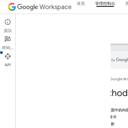
首頁
管理控制台
Workspace
Admin console
資訊
總覽
指南
參考資料
支援
即時通訊
API
管理員 SDK API
首頁
Google W
總覽
第 1 版
Method:
Chrome Printer Management API
Contact Delegation API
Data Transfer API
這個頁面中的內
Directory API
HTTP 要求
資源摘要
路徑參數