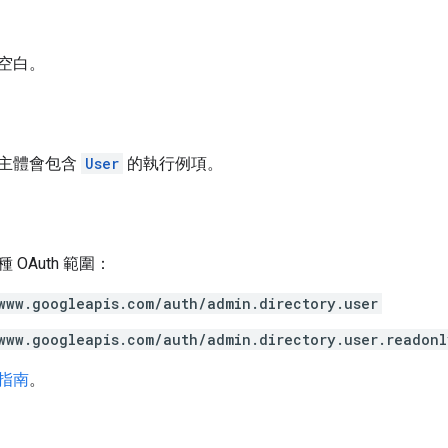
空白。
主體會包含
User
的執行例項。
OAuth 範圍：
www.googleapis.com/auth/admin.directory.user
www.googleapis.com/auth/admin.directory.user.readonl
指南
。