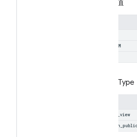
預測值
Alert Center API
v1beta1
列舉
快訊類型
BASIC
支援的查詢篩選器欄位
標準查詢參數
CUSTOM
用量限制
FULL
Domain Shared Contacts API
聯絡人動態消息
擴充屬性和投影
View
Type
聯絡人查詢參數
共用聯絡人元素
執行批次作業
列舉
admin
_
view
Email Audit API
監控
domain
_
publi
匯出