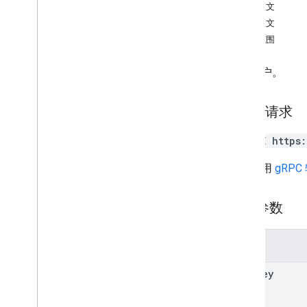
请求正文
tokens
响应正文
两步验证
授权范围
users
概览
删除用户。
create
Guest
delete
HTTP 请求
get
insert
DELETE https
list
make
Admin
网址采用
gRPC
patch
sign
Out
路径参数
undelete
update
监测
参数
users
.
aliases
user
Key
users
.
photos
验证码