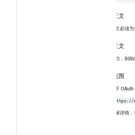
类型
坐标来源
请求正文
Projection
订阅频道
请求正文必须为
用户照片
响应正文
标准查询参数
列表查询运算符
如果成功，则响应
API 限制和配额
语言代码
授权范围
移动设备搜索字段
Reports API
需要以下 OAut
v1
.
1beta1
https://
Admin Settings API
如需了解详情，
用量限额
Alert Center API