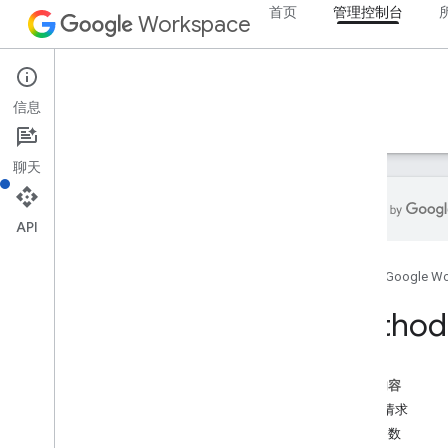
首页
管理控制台
渠道
Workspace
Chromebox 设备
customer.devices.chromeos
Admin console
customer.devices.chromeos.commands
信息
customers
概览
指南
参考文档
支持
网域别名
domains
聊天
群组
groups
.
aliases
API
members
移动设备
组织部门
首页
Google W
权限
Method:
resources
.
buildings
resources
.
calendars
resources
.
features
本页内容
role
Assignment
HTTP 请求
roles
路径参数
架构