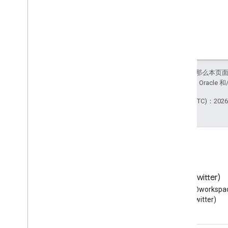
v1beta1
提醒类型
支持的查询过滤条件字段
标准查询参数
用量限额
如未另行说明，那么本页
Domain Shared Contacts API
站政策
。Java 是 Orac
联系人 Feed
扩展属性和投影
最后更新时间 (UTC)：2026-
联系人查询参数
共享联系人元素
执行批量操作
Email Audit API
监控
博客
X (Twitter)
export
阅读 Google Workspace 开发
在 X 上关注 @workspac
用量限额
者博客
(Twitter)
Enterprise License Manager API