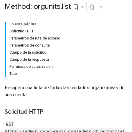
Method: orgunits
.
list
En esta página
Solicitud HTTP
Parámetros de ruta de acceso
Parámetros de consulta
Cuerpo de la solicitud
Cuerpo de la respuesta
Permisos de autorización
Tipo
Recupera una lista de todas las unidades organizativas de
una cuenta.
Solicitud HTTP
GET
https://admin.googleapis.com/admin/directory/v1