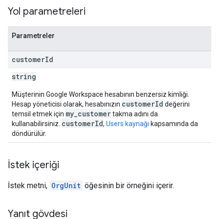
Yol parametreleri
Parametreler
customer
Id
string
Müşterinin Google Workspace hesabının benzersiz kimliği.
customerId
Hesap yöneticisi olarak, hesabınızın
değerini
my_customer
temsil etmek için
takma adını da
customerId
kullanabilirsiniz.
,
Users kaynağı
kapsamında da
döndürülür.
İstek içeriği
İstek metni,
OrgUnit
öğesinin bir örneğini içerir.
Yanıt gövdesi