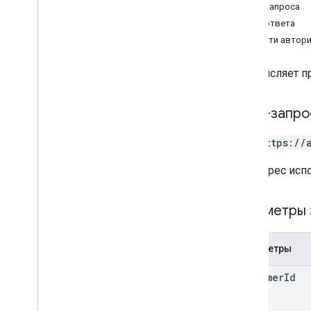
Тело запроса
приложения
Тело ответа
Обзор
Области автор
get
list
Перечисляет п
переводы
Тип контента
HTTP-запро
Application
Transfer
Param
GET https://
Параметры передачи
Лимиты на использование
URL-адрес исп
API-интерфейс каталога
API отчетов
Параметры
v1
.
1beta1
Параметры
API настроек администратора
Лимиты на использование
customer
Id
API Центра оповещений