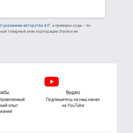
С указанием авторства 4.0"
, а примеры кода – по
нный товарный знак корпорации Oracle и ее
лабы
Видео
управляемый
Подпишитесь на наш канал
ский опыт
на YouTube
ования