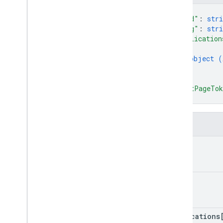
API-интерфейс диспетчера
{
корпоративных лицензий
"kind"
: 
stri
Версия 1
"etag"
: 
stri
Продукты и SKU
"application
{
Стандартные параметры запроса
object (
Лимиты на использование
}
]
,
API реселлера Google Workspace
"nextPageTo
Версия 1
}
Продукты и артикулы
Тарифные планы
Поля
Лимиты на использование
kind
API миграции групп
Версия 1
etag
Лимиты на использование
API настроек групп
applications
Версия 1