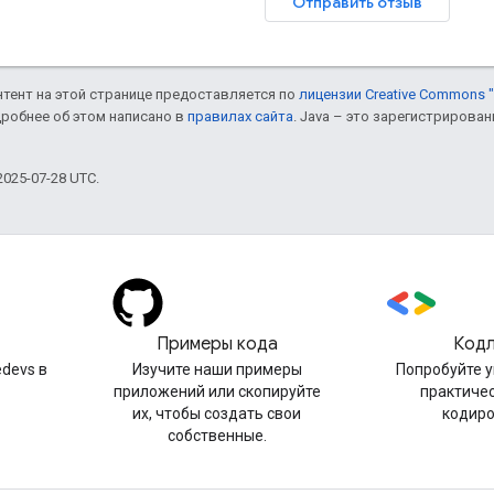
Отправить отзыв
онтент на этой странице предоставляется по
лицензии Creative Commons "
дробнее об этом написано в
правилах сайта
. Java – это зарегистрирова
025-07-28 UTC.
Примеры кода
Код
devs в
Изучите наши примеры
Попробуйте 
приложений или скопируйте
практиче
их, чтобы создать свои
кодир
собственные.