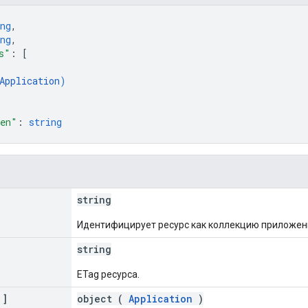
ng
,
ng
,
s"
: 
[
Application
)
ken"
: 
string
string
Идентифицирует ресурс как коллекцию приложен
string
ETag ресурса.
[]
object (
Application
)