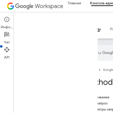
Главная
Консоль адм
Workspace
Admin console
Информация
Обзор
Руководства
Справочные материалы
П
Чат
API
Административный SDK API
Главная
Googl
Обзор
Версия 1
Method:
API управления принтером Chrome
API делегирования контактов
API передачи данных
Содержание
Резюме ресурса
HTTP-запрос
Параметры зап
Ресурсы REST