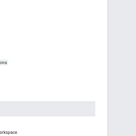
ons
orkspace.