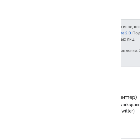
Если не указано иное, к
лицензии Apache 2.0
. По
аффилированных лиц.
Последнее обновление: 2
Блог
X (Твиттер)
Читайте блог разработчиков
Следуйте @workspace
Google Workspace
X (Twitter)