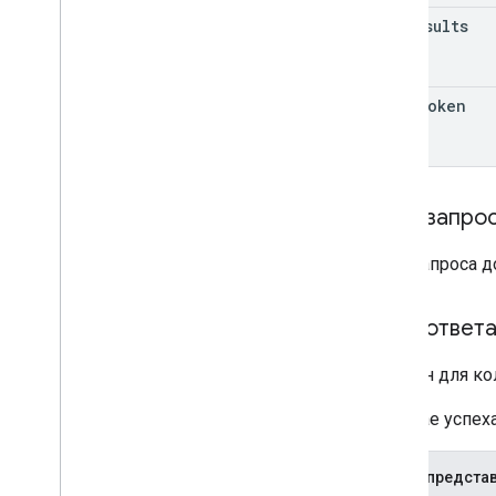
v1beta1
max
Results
Типы оповещений
Поддерживаемые поля фильтра
запроса
page
Token
Стандартные параметры запроса
Лимиты на использование
API общих контактов домена
Тело запро
Лента контактов
Расширенные свойства и проекции
Тело запроса 
Параметры запроса контактов
Элементы общих контактов
Выполнять пакетные операции
Тело ответ
Шаблон для ко
API аудита электронной почты
монитор
В случае успе
экспорт
Лимиты на использование
JSON-предста