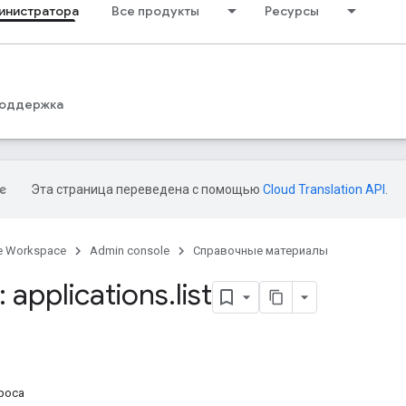
инистратора
Все продукты
Ресурсы
оддержка
Эта страница переведена с помощью
Cloud Translation API
.
e Workspace
Admin console
Справочные материалы
 applications
.
list
роса