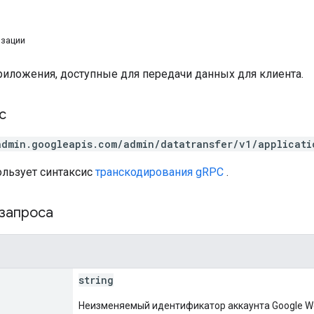
изации
риложения, доступные для передачи данных для клиента.
с
admin.googleapis.com/admin/datatransfer/v1/applicati
ользует синтаксис
транскодирования gRPC
.
 запроса
string
Неизменяемый идентификатор аккаунта Google W