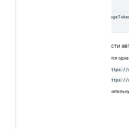
Лимиты на использование
next
Page
Toke
Связанные API
API облачной идентификации
API людей
Области ав
Требуется одна
https://
https://
Дополнительн