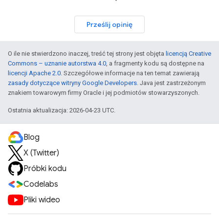
Prześlij opinię
O ile nie stwierdzono inaczej, treść tej strony jest objęta
licencją Creative
Commons – uznanie autorstwa 4.0
, a fragmenty kodu są dostępne na
licencji Apache 2.0
. Szczegółowe informacje na ten temat zawierają
zasady dotyczące witryny Google Developers
. Java jest zastrzeżonym
znakiem towarowym firmy Oracle i jej podmiotów stowarzyszonych.
Ostatnia aktualizacja: 2026-04-23 UTC.
Blog
X (Twitter)
Próbki kodu
Codelabs
Pliki wideo