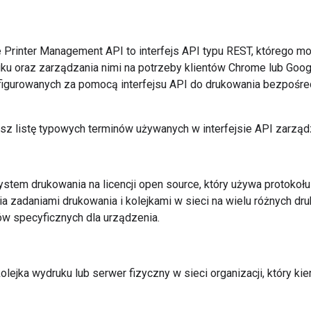
e Printer Management API to interfejs API typu REST, którego m
u oraz zarządzania nimi na potrzeby klientów Chrome lub Goo
figurowanych za pomocą interfejsu API do drukowania bezpośr
esz listę typowych terminów używanych w interfejsie API zarzą
ystem drukowania na licencji open source, który używa protokołu 
a zadaniami drukowania i kolejkami w sieci na wielu różnych d
w specyficznych dla urządzenia.
kolejka wydruku lub serwer fizyczny w sieci organizacji, który 