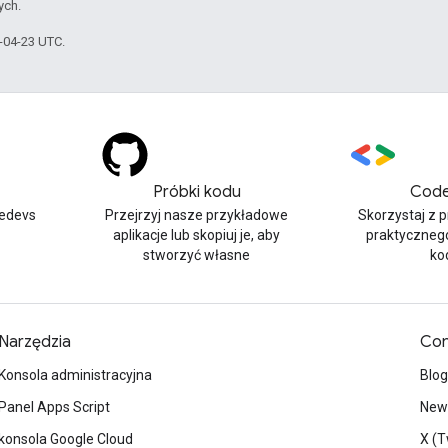
ych.
6-04-23 UTC.
Próbki kodu
Code
edevs
Przejrzyj nasze przykładowe
Skorzystaj z 
aplikacje lub skopiuj je, aby
praktyczneg
stworzyć własne
ko
Narzędzia
Con
Konsola administracyjna
Blog
Panel Apps Script
News
konsola Google Cloud
X (T