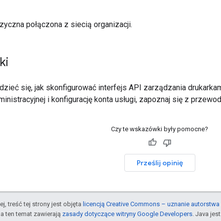
izyczna połączona z siecią organizacji.
ki
zieć się, jak skonfigurować interfejs API zarządzania drukar
ministracyjnej i konfigurację konta usługi, zapoznaj się z przew
Czy te wskazówki były pomocne?
Prześlij opinię
j, treść tej strony jest objęta
licencją Creative Commons – uznanie autorstwa 
a ten temat zawierają
zasady dotyczące witryny Google Developers
. Java je