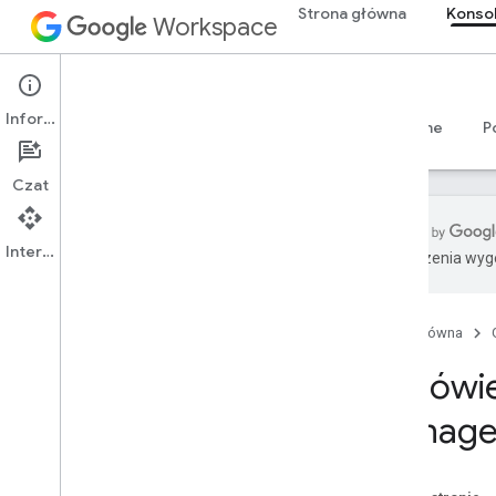
Strona główna
Konsol
Workspace
Admin console
Informacje
Przegląd
Przewodniki
Materiały referencyjne
P
Czat
Interfejs API
Tłumaczenia wyge
Przegląd
Rozpocznij
Strona główna
Skonfiguruj zgodę OAuth
Omówien
Struktura organizacji i zasoby
Manage
Directory API
Interfejs Cloud Identity API
Data Transfer API