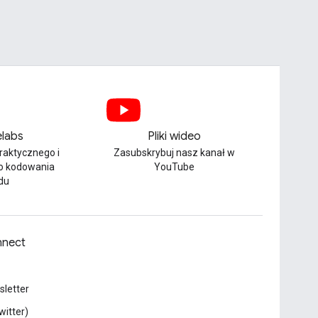
labs
Pliki wideo
praktycznego i
Zasubskrybuj nasz kanał w
o kodowania
YouTube
du
nect
letter
witter)