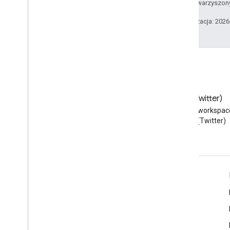
podmiotów stowarzyszon
Ostatnia aktualizacja: 202
Blog
X (Twitter)
Przeczytaj bloga Google
Obserwuj @workspac
Workspace Developers
na X (Twitter)
Google Workspace dla programistów
Omówienie platformy
Usługi dla deweloperów
Informacje o wersjach