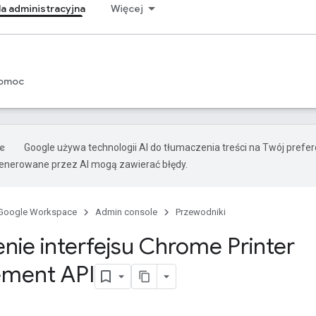
a administracyjna
Więcej
omoc
Google używa technologii AI do tłumaczenia treści na Twój prefe
nerowane przez AI mogą zawierać błędy.
Google Workspace
Admin console
Przewodniki
ie interfejsu Chrome Printer
ment API