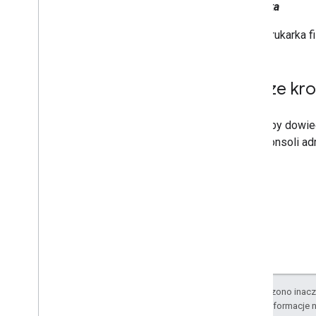
Drukarka
Chrome
Przegląd
Drukarka f
Rozpocznij
Tworzenie drukarek i zarządzanie
nimi
Dalsze kro
Tworzenie serwerów wydruku i
zarządzanie nimi
Interfejs API Chrome Enterprise
Aby dowied
Core
konsoli ad
Interfejs Chrome Enrollment Token
API
Sprawdzone metody
Powiadomienia push
Wysyłanie żądań zbiorczych
Wskazówki dotyczące skuteczności
O ile nie stwierdzono inacze
Szczegółowe informacje n