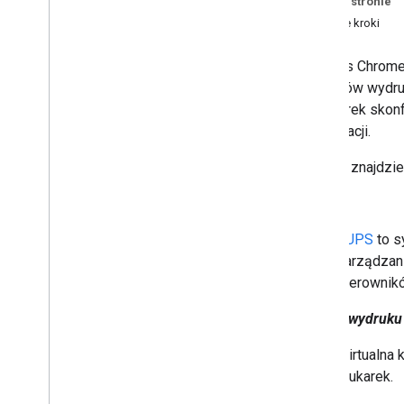
Na tej stronie
Contact Delegation API
Dalsze kroki
Groups Settings API
Groups Migration API
Interfejs Chrom
People API
serwerów wydruk
z drukarek skon
Kontrole
,
użytkowanie i
bezpieczeństwo
organizacji.
Reports API
Poniżej znajdzi
Alert Center API
Email Audit API
CUPS
Domeny i licencje
CUPS
to s
Interfejs Seller API
zarządzani
Interfejs Enterprise License Manager
sterownikó
API
Admin Settings API
Serwer wydruku
Domain Shared Contacts API
Wirtualna 
drukarek.
Przeglądarki Chrome i drukarki
Interfejs API zarządzania drukarkami w