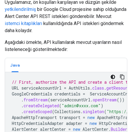
Uygulamanız, ön koşulları karşılayan ve düzgün şekilde
yetkilendirilmiş
bir Google Cloud projesine sahip olduğunda
Alert Center API REST istekleri gönderebilir. Mevcut
istemci kitaplıkları
kullanıldığında API istekleri göndermek
daha kolaydır.
Aşağıdaki örnekte, API kullanılarak mevcut uyarıların nasıl
listeleneceği gösterilmektedir:
Java
// First, authorize the API and create a client to
URL
serviceAccountUrl
=
AuthUtils
.
class
.
getResourc
GoogleCredentials
credentials
=
ServiceAccountCre
.
fromStream
(
serviceAccountUrl
.
openStream
())
.
createDelegated
(
"admin@xxxx.com"
)
.
createScoped
(
Collections
.
singleton
(
"https://w
ApacheHttpTransport
transport
=
new
ApacheHttpTran
HttpCredentialsAdapter
adapter
=
new
HttpCredential
AlertCenter
alertCenter
=
new
AlertCenter
.
Builder
(