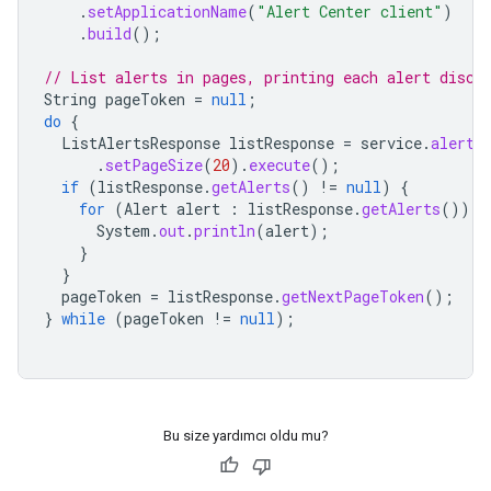
.
setApplicationName
(
"Alert Center client"
)
.
build
();
// List alerts in pages, printing each alert disco
String
pageToken
=
null
;
do
{
ListAlertsResponse
listResponse
=
service
.
alerts
.
setPageSize
(
20
).
execute
();
if
(
listResponse
.
getAlerts
()
!=
null
)
{
for
(
Alert
alert
:
listResponse
.
getAlerts
())
{
System
.
out
.
println
(
alert
);
}
}
pageToken
=
listResponse
.
getNextPageToken
();
}
while
(
pageToken
!=
null
);
Bu size yardımcı oldu mu?