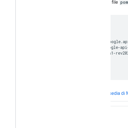
Tambahkan baris berikut ke file
pom
Lihat
semua versi yang tersedia di 