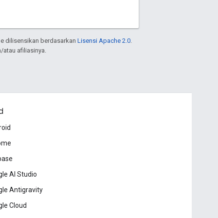
e dilisensikan berdasarkan
Lisensi Apache 2.0
.
atau afiliasinya.
d
roid
ome
base
le AI Studio
le Antigravity
le Cloud