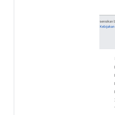
Kecuali dinyatakan lain, konten di halaman ini dilisensika
Untuk mengetahui informasi selengkapnya, lihat
Kebijakan
Terakhir diperbarui pada 2026-03-04 UTC.
Interaksi
Google Developer Program
Google Developer Groups
Google Developer Experts
Accelerators
Google Cloud & NVIDIA