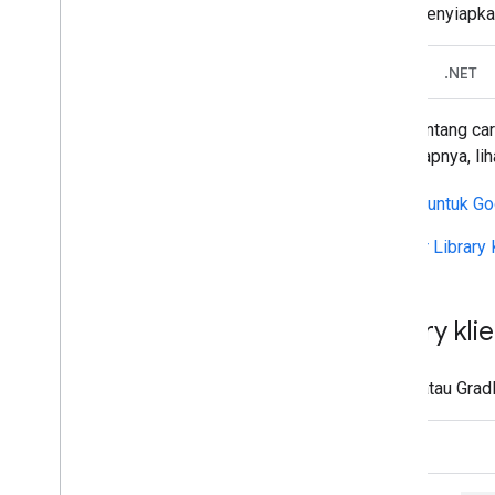
menghilangkan kebutuhan untuk menyiapka
Go
Java
JavaScript
.NET
Halaman ini berisi informasi tentang 
Java. Untuk informasi selengkapnya, lih
Lihat
Referensi Javadoc untuk Go
Baca
Panduan Developer Library 
Menambahkan library klie
Pilih lingkungan build (Maven atau Gradle
Maven
Gradle