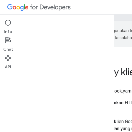
Google menggunakan te
Info
Terjemahan AI mungkin mengandung kesalaha
Chat
API
Menginstal library kli
book_path: /workspace/admin/_book.yaml 
Alert Center API dibangun berdasarkan HT
mengurai responsnya.
Namun, sebaiknya gunakan library klien Goo
dukungan untuk melakukan panggilan yang 