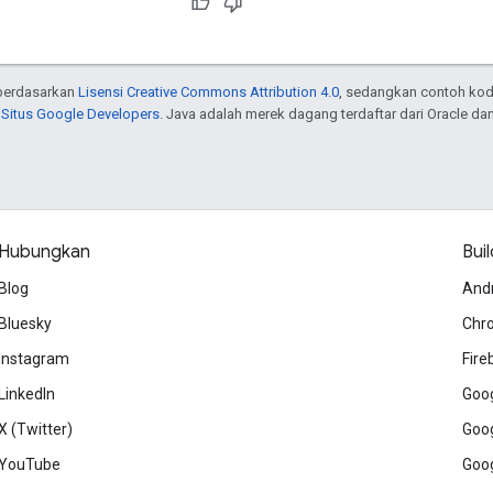
n berdasarkan
Lisensi Creative Commons Attribution 4.0
, sedangkan contoh kod
 Situs Google Developers
. Java adalah merek dagang terdaftar dari Oracle dan/
Hubungkan
Buil
Blog
And
Bluesky
Chr
Instagram
Fire
LinkedIn
Goog
X (Twitter)
Goog
YouTube
Goog