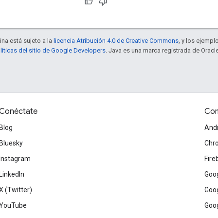
ina está sujeto a la
licencia Atribución 4.0 de Creative Commons
, y los ejempl
líticas del sitio de Google Developers
. Java es una marca registrada de Oracle
Conéctate
Com
Blog
And
Bluesky
Chr
Instagram
Fire
LinkedIn
Goog
X (Twitter)
Goog
YouTube
Goog