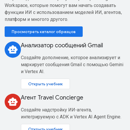
Workspace, которые помогут вам начать создавать
функции ИИ с использованием моделей ИИ, агентов,
платформ и многого другого.
Просмотреть каталог образцов
Анализатор сообщений Gmail
smart_toy
Создайте дополнение, которое анализирует и
маркирует сообщения Gmail с помощью Gemini
и Vertex AI.
Открыть учебник
Агент Travel Concierge
smart_toy
Создайте надстройку ИИ-агента,
интегрируемую с ADK и Vertex AI Agent Engine.
Открыть учебник