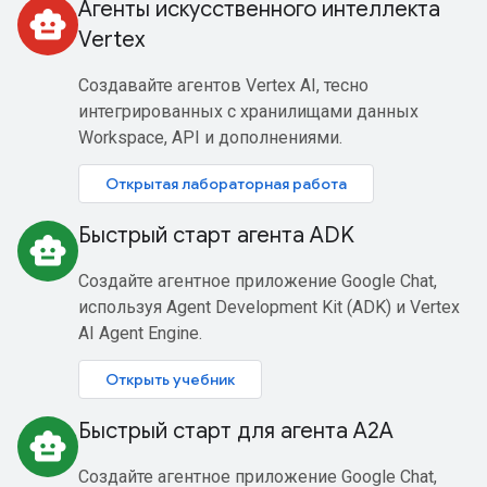
Агенты искусственного интеллекта
smart_toy
Vertex
Создавайте агентов Vertex AI, тесно
интегрированных с хранилищами данных
Workspace, API и дополнениями.
Открытая лабораторная работа
Быстрый старт агента ADK
smart_toy
Создайте агентное приложение Google Chat,
используя Agent Development Kit (ADK) и Vertex
AI Agent Engine.
Открыть учебник
Быстрый старт для агента A2A
smart_toy
Создайте агентное приложение Google Chat,