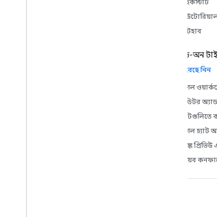
কুইকস্টার্ট
টিউটোরিয়া
গিটহাব
অ্যাড-অন টা
সব বেছে নিন
গুগল ওয়ার্ক
এডিটর অ্যা
শীটগুলিতে 
গুগল চ্যাট অ
লিঙ্ক প্রিভিউ 
ওয়েব কনফার