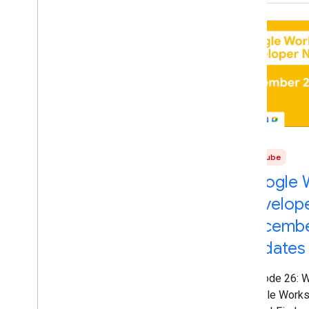
YouTube
Google 
Develop
Decembe
Updates
Episode 26: 
Google Works