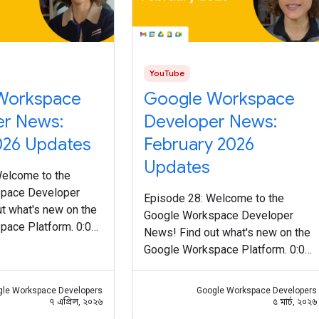
YouTube
Workspace
Google Workspace
er News:
Developer News:
026 Updates
February 2026
Updates
Welcome to the
pace Developer
Episode 28: Welcome to the
t what's new on the
Google Workspace Developer
pace Platform. 0:00
News! Find out what's new on the
date on secondary
Google Workspace Platform. 0:00
cycle changes and a
Intro 0:12 Gmail Postmaster Tools
s://goo.gle/3PCilpv
API v2 is generally available:
gle Workspace Developers
Google Workspace Developers
Response Service
https://goo.gle/4qocn88 0:31
৭ এপ্রিল, ২০২৬
৫ মার্চ, ২০২৬
Update on guidance for using