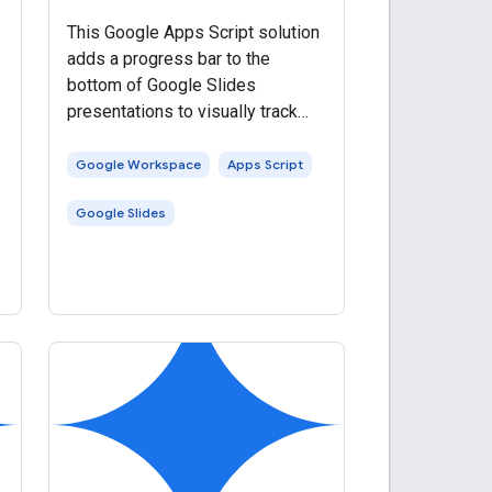
This Google Apps Script solution
adds a progress bar to the
bottom of Google Slides
presentations to visually track
progress through the slides. The
script uses the Slides service to
Google Workspace
Apps Script
calculate the number of slides,
Google Slides
add a rectangle shape to each