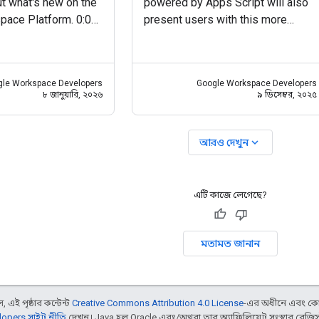
t what's new on the
powered by Apps Script will also
pace Platform. 0:00
present users with this more
ad content approvals
granular consent screen when
requesting an OAuth grant.
gle/3MONMvo 0:41
#AppsScript
gle Workspace Developers
Google Workspace Developers
events in Google
#googleworkspaceplatform
৮ জানুয়ারি, ২০২৬
৯ ডিসেম্বর, ২০২৫
#googleworkspacedevelopernew
s
expand_more
আরও দেখুন
এটি কাজে লেগেছে?
মতামত জানান
 এই পৃষ্ঠার কন্টেন্ট
Creative Commons Attribution 4.0 License
-এর অধীনে এবং কো
opers সাইট নীতি
দেখুন। Java হল Oracle এবং/অথবা তার অ্যাফিলিয়েট সংস্থার রেজিস্টার