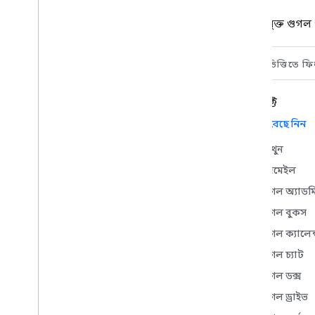
গুগল ওয়ার্কস্পেসের সাথে জেমিনি
এন্টারপ্রাইজ এজেন্টদের একীভূত করুন
বৈশিষ্ট্যযুক্ত গ
Google Workspace-এর সাথে Vertex
AI এজেন্টগুলিকে একীভূত করুন
চ্যাট স্পেসে প্রোজেক্ট পরিচালনা করুন
এর ভিত্তিতে ফি
Google Workspace জুড়ে অ্যাক্সেসযোগ্য
একটি AI এজেন্টের সাথে ভ্রমণের পরিকল্পনা
করুন
প্রোডাক্ট
ঘটনাগুলিতে সাড়া দিন (ব্যবহারকারীর
সব বেছে নিন
প্রমাণীকরণ)
,
ঘটনার প্রতিক্রিয়া দিন
(ব্যবহারকারীর প্রমাণীকরণ)
,
ঘটনার
প্রতিক্রিয়া দিন (ব্যবহারকারীর প্রমাণীকরণ)
,
মিথুন
ঘটনার প্রতিক্রিয়া দিন (ব্যবহারকারীর
জিমেইল
প্রমাণীকরণ)
Google Books থেকে প্রাকদর্শন লিঙ্ক
গুগল অ্যাড
ম্যাক্রো কপি করুন
গুগল বুকস
দলের সদস্যের বিবরণ পান
গুগল ক্যালেন
চ্যাট স্পেসে মিটিং শিডিউল করুন
গুগল চ্যাট
পাঠ্য অনুবাদ করুন
গুগল ডক্স
এডিটর অ্যাড-অন
গুগল ড্রাইভ
পত্রকগুলিতে ডেটা পরিষ্কার করুন৷