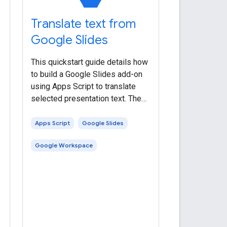
Translate text from
Google Slides
This quickstart guide details how
to build a Google Slides add-on
using Apps Script to translate
selected presentation text. The
add-on allows users to select
s
text within their Google Slides
Apps Script
Google Slides
presentation and translate it into
Google Workspace
various languages such