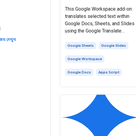
This Google Workspace add-on
translates selected text within
Google Docs, Sheets, and Slides
ই
using the Google Translate
service. Users can select text,
কম দেখুন
trigger the add-on, and view the
Google Sheets
Google Slides
translated output directly within
Google Workspace
their document. The add-on is
Google Docs
Apps Script