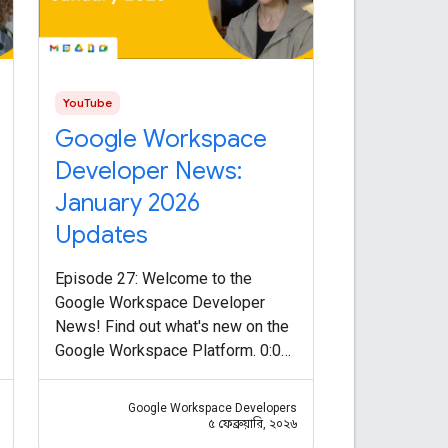
YouTube
Google Workspace
Developer News:
January 2026
Updates
Episode 27: Welcome to the
Google Workspace Developer
News! Find out what's new on the
Google Workspace Platform. 0:00
Intro 0:13 Apps Script Vertex AI
advanced service:
Google Workspace Developers
https://goo.gle/4bFm9iy 0:43
৫ ফেব্রুয়ারি, ২০২৬
Convert interactive event-driven