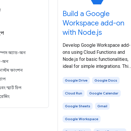
ল
Build a Google
Workspace add-on
with Node.js
ইপ
Develop Google Workspace add-
ons using Cloud Functions and
স্পেস অ্যাড-অন
Node.js for basic functionalities,
ড-অন
ideal for simple integrations. Thi
কাস্টম ফাংশন
quickstart provides a step-by-
্যাপ
step guide to set up, deploy, and
Google Drive
Google Docs
install a sample add-on within
এবং স্মার্ট চিপ
Cloud Run
Google Calendar
your Google Workspace
েন্সিং
Google Sheets
Gmail
Google Workspace