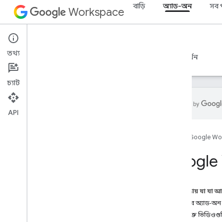
বাড়ি
অ্যাড-অন
সব 
Workspace
Add-ons
তথ্য
ওভারভিউ
নির্দেশিকা
রেফারেন্স
নমুনা
সমর্থন
চ্যাট
API
ওভারভিউ
হোম
Google Wo
Google Workspace অ্যাড-অন
,
Google 
Google Workspace অ্যাড-অন
গুগল চ্যাট অ্যাপ কোডল্যাবে এআই
ধারণা
এই পৃষ্ঠায় যা যা 
মিথুন দিয়ে Gmail বার্তাগুলিকে বিশ্লেষণ এবং
লেবেল করুন৷
গিটহাবে অ্যাড-অন
চ্যাট স্পেসে AI ব্যবহার করে প্রশ্নের উত্তর দিন
অতিরিক্ত ভিডিওগু