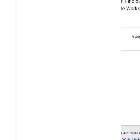
News! Find ou
Google Works
Intro 0:13 Re
on Drive files:
https://goo.
Goo
Get approval 
Drive:
অন্য কিছু উল্লেখ না করা থাকলে,
আরও জানতে,
Google Devel