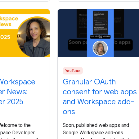
Meet
YouTube
Workspace
Granular OAuth
er News:
consent for web apps
r 2025
and Workspace add-
ons
Welcome to the
Soon, published web apps and
pace Developer
Google Workspace add-ons