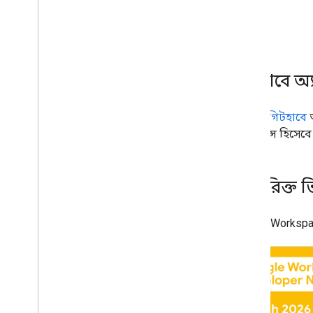
গিটহাবে অ
আপনি
গিটহাবে
অ
রেফারেন্স হিসেব
অতিরিক্ত ভ
Google Workspac