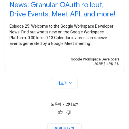
News: Granular OAuth rollout,
Drive Events, Meet API, and more!
Episode 25: Welcome to the Google Workspace Developer
News! Find out what's new on the Google Workspace
Platform. 0:00 Intro 0:13 Calendar invitees can receive
events generated by a Google Meet meeting:
https://goo.gle/3Xzr0JQ 0:30 Granular OAuth
Google Workspace Developers
2025년 12월 2일
expand_more
더보기
도움이 되었나요?
의견 보내기