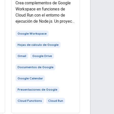
Crea complementos de Google
Workspace en funciones de
Cloud Run con el entorno de
ejecución de Node.js. Un proyecto
de Google Cloud. Habilita la
facturación para el proyecto de
Google Workspace
Cloud. Obtén más información
Hojas de cálculo de Google
para verificar el estado de
facturación de
Gmail
Google Drive
Documentos de Google
Google Calendar
Presentaciones de Google
Cloud Functions
Cloud Run