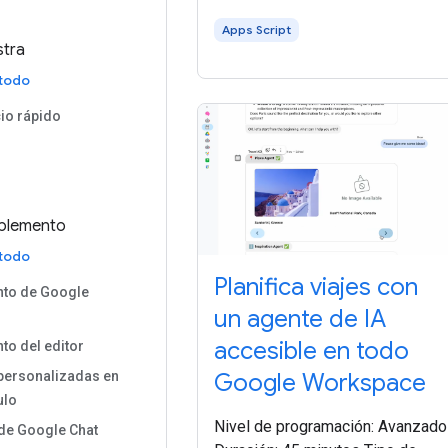
Apps Script
stra
 todo
cio rápido
plemento
 todo
Planifica viajes con
to de Google
un agente de IA
accesible en todo
o del editor
Google Workspace
personalizadas en
ulo
Nivel de programación: Avanzado
 de Google Chat