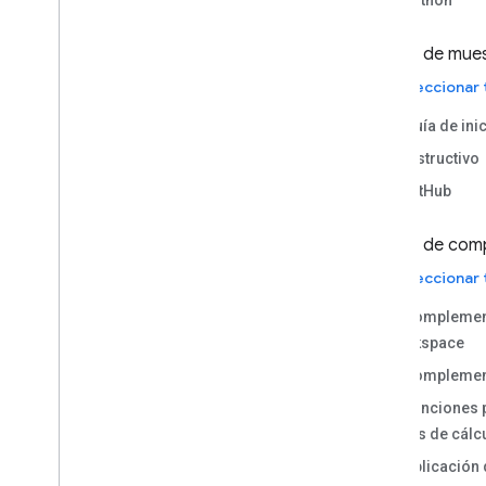
Tipo de mue
Seleccionar
Guía de ini
Instructivo
GitHub
Tipo de com
Seleccionar
Complemen
Workspace
Complement
Funciones 
Hojas de cálc
Aplicación