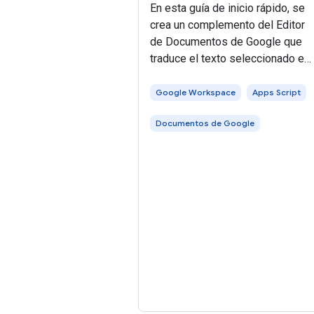
En esta guía de inicio rápido, se
crea un complemento del Editor
de Documentos de Google que
traduce el texto seleccionado en
un documento. Para usar este
ejemplo, debes cumplir con los
Google Workspace
Apps Script
siguientes requisitos previos:
Documentos de Google
Reemplaza el contenido de cada