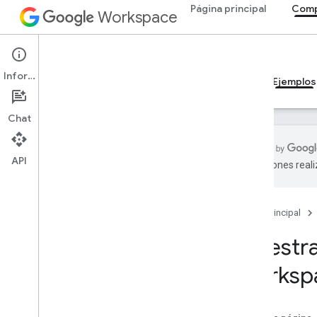
Página principal
Comp
Workspace
Add-ons
Información
Descripción general
Guías
Referencia
Ejemplos
Chat
API
traducciones real
Descripción general
Página principal
Complementos de Google
Workspace
Muestr
Codelab sobre conceptos de IA en
las apps de Google Chat
Worksp
Analiza y etiqueta mensajes de Gmail
con Gemini
Responde preguntas con IA en
espacios de Chat