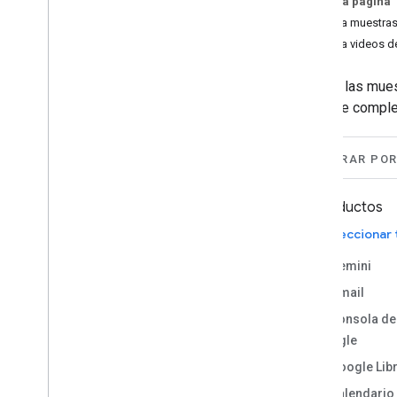
En esta página
Integra agentes de Gemini
Explora muestra
Enterprise con Google Workspace
Explora videos 
Integra agentes de Vertex AI con
Google Workspace
Explora las mue
Administra proyectos en espacios de
Chat
y tipo de compl
Planifica viajes con un agente de IA
accesible en todo Google Workspace
Responde a incidentes (autenticación
FILTRAR PO
del usuario)
Vista previa de vínculos de Google
Productos
Libros
Copiar macros
Seleccionar
Obtener detalles del miembro del
equipo
Gemini
Cómo programar reuniones en
Gmail
espacios de Chat
Consola de
Traducir texto
Google
Complementos del editor
Google Lib
Cómo limpiar datos en Hojas de
Calendario