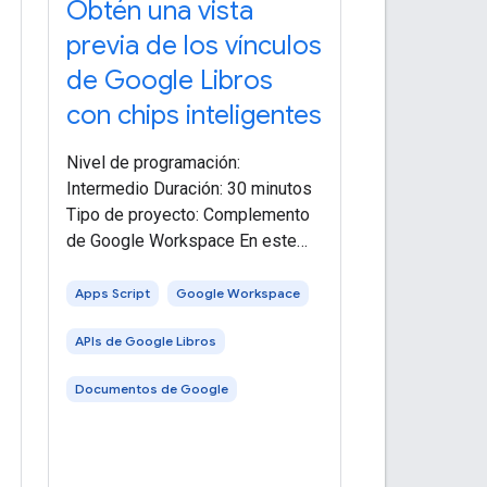
Obtén una vista
previa de los vínculos
de Google Libros
con chips inteligentes
Nivel de programación:
Intermedio Duración: 30 minutos
Tipo de proyecto: Complemento
de Google Workspace En este
ejemplo, crearás un complemento
de Google Workspace que
Apps Script
Google Workspace
muestre una vista previa de los
APIs de Google Libros
vínculos de Google Books en un
documento de
Documentos de Google