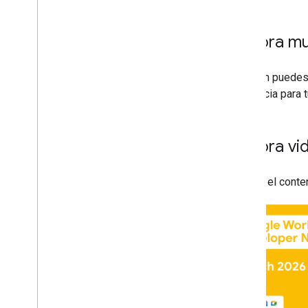
Explora m
También puedes
referencia para 
Explora v
Explora el cont