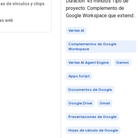
Duración: 45 minutos Tipo de
ias de vínculos y chips
proyecto: Complemento de
Google Workspace que extiende
as web
Chat, Gmail, Calendario, Drive y
Documentos, Hojas de cálculo y
Vertex AI
Presentaciones. En este
Complementos de Google
instructivo, se muestra cómo
Workspace
publicar agentes
Vertex AI Agent Engine
Gemini
Apps Script
Documentos de Google
Google Drive
Gmail
Presentaciones de Google
Hojas de cálculo de Google