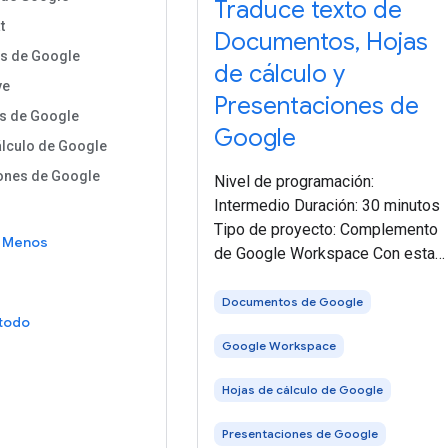
Traduce texto de
t
Documentos, Hojas
s de Google
de cálculo y
ve
Presentaciones de
s de Google
Google
álculo de Google
ones de Google
Nivel de programación:
Intermedio Duración: 30 minutos
Tipo de proyecto: Complemento
ss
Menos
de Google Workspace Con esta
solución, puedes traducir texto
desde Documentos, Hojas de
Documentos de Google
 todo
cálculo y Presentaciones de
Google Workspace
Google. Cuando seleccionas
texto en Documentos,
Hojas de cálculo de Google
Presentaciones de Google