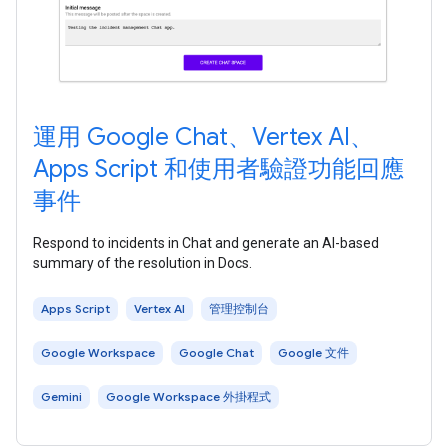
運用 Google Chat、Vertex AI、
Apps Script 和使用者驗證功能回應
事件
Respond to incidents in Chat and generate an AI-based
summary of the resolution in Docs.
Apps Script
Vertex AI
管理控制台
Google Workspace
Google Chat
Google 文件
Gemini
Google Workspace 外掛程式