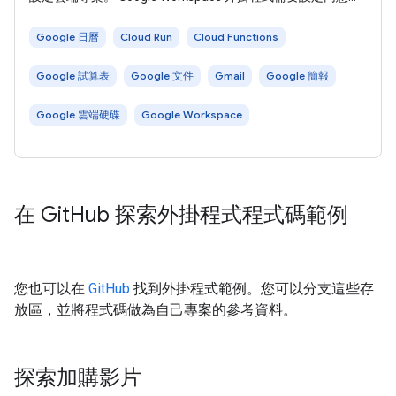
面。設定外掛程式的 OAuth 同意畫面，可決定 Google 向使用
者顯示的內容。 點選「授權」 ，佈建並連線至 Cloud Shell。
Google 日曆
Cloud Run
Cloud Functions
在 Cloud Shell 終端機中，開啟
Google 試算表
Google 文件
Gmail
Google 簡報
Google 雲端硬碟
Google Workspace
在 Git
Hub 探索外掛程式程式碼範例
您也可以在
GitHub
找到外掛程式範例。您可以分支這些存
放區，並將程式碼做為自己專案的參考資料。
探索加購影片