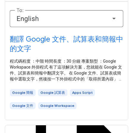
翻譯 Google 文件、試算表和簡報中
的文字
程式碼程度 ：中階 時間長度 ：30 分鐘 專案類型 ：Google
Workspace 外掛程式 有了這項解決方案，您就能在 Google 文
件、試算表和簡報中翻譯文字。 在 Google 文件、試算表或簡
報中選取文字，然後按一下外掛程式中的「取得所選內容」 ，
腳本就會將文字複製到外掛程式中、翻譯文字，並顯示譯文。
根據預設，指令碼會偵測原文語言，並將文字翻譯成英文。你
Google 簡報
Google 試算表
Apps Script
可以編輯原文和譯文語言。 這項解決方案會使用下列服務：
如要使用這個範例，您必須符合下列先決條件： 點選下列按
Google 文件
Google Workspace
鈕，開啟