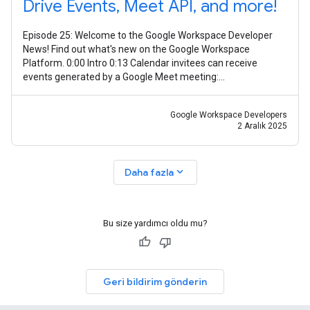
Drive Events, Meet API, and more!
Episode 25: Welcome to the Google Workspace Developer
News! Find out what's new on the Google Workspace
Platform. 0:00 Intro 0:13 Calendar invitees can receive
events generated by a Google Meet meeting:
https://goo.gle/3Xzr0JQ 0:30 Granular OAuth
Google Workspace Developers
2 Aralık 2025
expand_more
Daha fazla
Bu size yardımcı oldu mu?
Geri bildirim gönderin