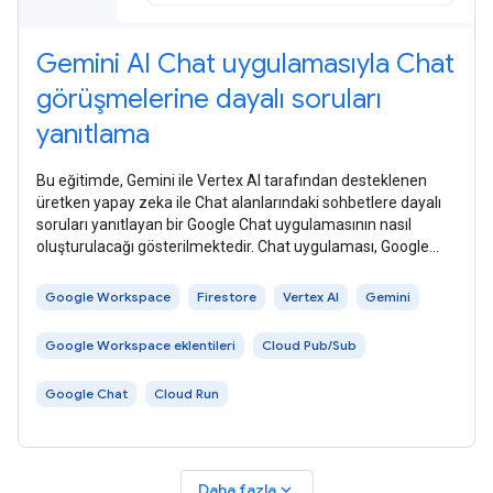
Gemini AI Chat uygulamasıyla Chat
görüşmelerine dayalı soruları
yanıtlama
Bu eğitimde, Gemini ile Vertex AI tarafından desteklenen
üretken yapay zeka ile Chat alanlarındaki sohbetlere dayalı
soruları yanıtlayan bir Google Chat uygulamasının nasıl
oluşturulacağı gösterilmektedir. Chat uygulaması, Google
Workspace Events API
Google Workspace
Firestore
Vertex AI
Gemini
Google Workspace eklentileri
Cloud Pub/Sub
Google Chat
Cloud Run
expand_more
Daha fazla