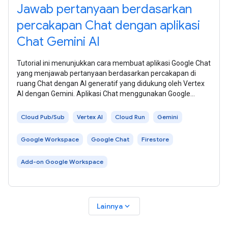
Jawab pertanyaan berdasarkan
percakapan Chat dengan aplikasi
Chat Gemini AI
Tutorial ini menunjukkan cara membuat aplikasi Google Chat
yang menjawab pertanyaan berdasarkan percakapan di
ruang Chat dengan AI generatif yang didukung oleh Vertex
AI dengan Gemini. Aplikasi Chat menggunakan Google
Workspace Events API dan Pub/Sub
Cloud Pub/Sub
Vertex AI
Cloud Run
Gemini
Google Workspace
Google Chat
Firestore
Add-on Google Workspace
expand_more
Lainnya