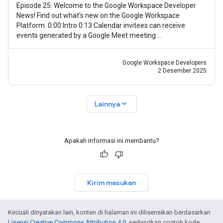
Episode 25: Welcome to the Google Workspace Developer
News! Find out what's new on the Google Workspace
Platform. 0:00 Intro 0:13 Calendar invitees can receive
events generated by a Google Meet meeting:
https://goo.gle/3Xzr0JQ 0:30 Granular OAuth
Google Workspace Developers
2 Desember 2025
expand_more
Lainnya
Apakah informasi ini membantu?
Kirim masukan
Kecuali dinyatakan lain, konten di halaman ini dilisensikan berdasarkan
Lisensi Creative Commons Attribution 4.0
, sedangkan contoh kode