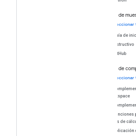
Tipo de mue
Seleccionar
Guía de ini
Instructivo
GitHub
Tipo de com
Seleccionar
Complemen
Workspace
Complement
Funciones 
Hojas de cálc
Aplicación