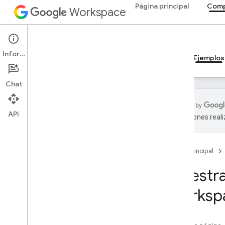
Página principal
Comp
Workspace
Add-ons
Información
Descripción general
Guías
Referencia
Ejemplos
Chat
API
traducciones real
Descripción general
Página principal
Complementos de Google
Workspace
Muestr
Codelab sobre conceptos de IA en
las apps de Google Chat
Worksp
Analiza y etiqueta mensajes de Gmail
con Gemini
Responde preguntas con IA en
espacios de Chat