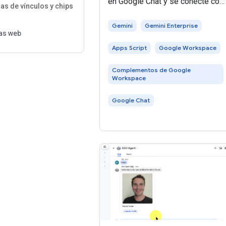
en Google Chat y se conecte con
ias de vínculos y chips
un agente de IA de Gemini
Enterprise. Los agentes de IA
Gemini
Gemini Enterprise
as web
perciben su entorno, razonan y
Apps Script
Google Workspace
ejecutan acciones complejas de
varios
Complementos de Google
Workspace
Google Chat