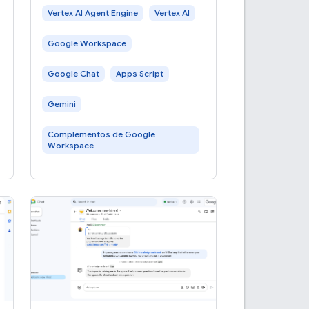
protocolo Agent2Agent (A2A).
Vertex AI Agent Engine
Vertex AI
Desarrollas el agente con el Kit
Google Workspace
de desarrollo de agentes (ADK) y
lo
Google Chat
Apps Script
Gemini
Complementos de Google
Workspace