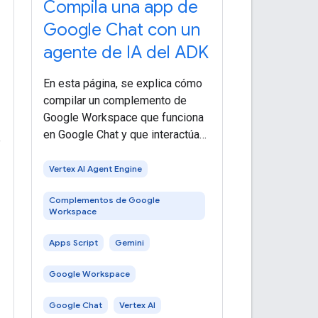
Compila una app de
Google Chat con un
agente de IA del ADK
En esta página, se explica cómo
compilar un complemento de
Google Workspace que funciona
en Google Chat y que interactúa
e
con un agente de IA del Kit de
desarrollo de agentes (ADK)
Vertex AI Agent Engine
alojado en Vertex AI Agent
Complementos de Google
Engine. Los agentes de IA
Workspace
perciben su
Apps Script
Gemini
Google Workspace
Google Chat
Vertex AI