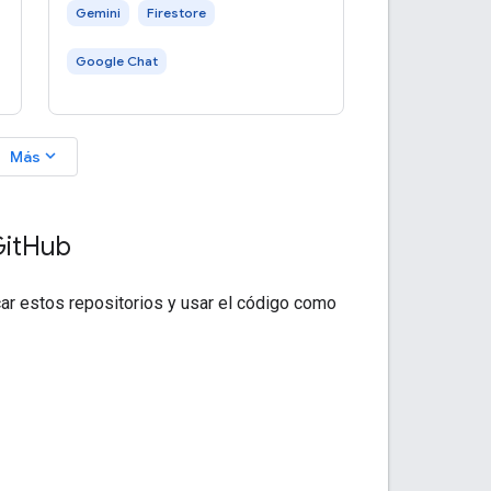
Gemini
Firestore
Google Chat
expand_more
Más
it
Hub
car estos repositorios y usar el código como