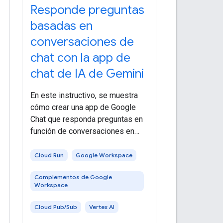
Responde preguntas
basadas en
conversaciones de
chat con la app de
chat de IA de Gemini
En este instructivo, se muestra
cómo crear una app de Google
Chat que responda preguntas en
función de conversaciones en
espacios de Chat con IA
generativa potenciada por Vertex
Cloud Run
Google Workspace
AI con Gemini. La app de Chat usa
Complementos de Google
la API de Google Workspace
Workspace
Events y
Cloud Pub/Sub
Vertex AI