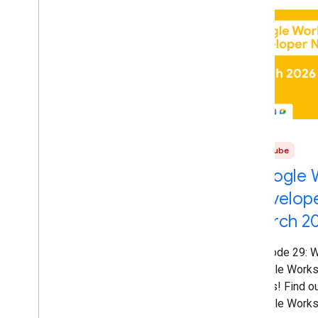
YouTube
Google 
Develop
March 2
Episode 29: 
Google Works
News! Find ou
Google Works