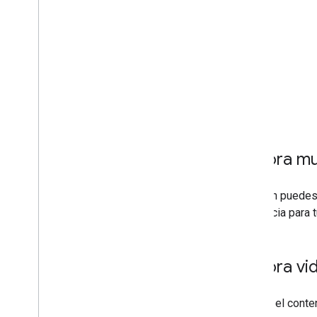
Explora m
También puedes
referencia para 
Explora v
Explora el cont