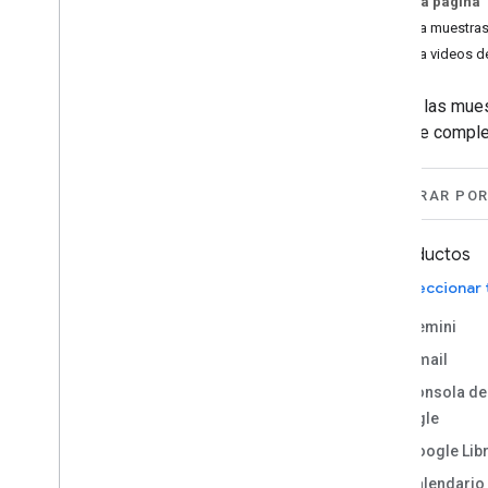
En esta página
Integra agentes de Gemini
Explora muestra
Enterprise con Google Workspace
Explora videos 
Integra agentes de Vertex AI con
Google Workspace
Explora las mue
Administra proyectos en espacios de
Chat
y tipo de compl
Planifica viajes con un agente de IA
accesible en todo Google Workspace
Responde a incidentes (autenticación
FILTRAR PO
del usuario)
Vista previa de vínculos de Google
Productos
Libros
Copiar macros
Seleccionar
Obtener detalles del miembro del
equipo
Gemini
Cómo programar reuniones en
Gmail
espacios de Chat
Consola de
Traducir texto
Google
Complementos del editor
Google Lib
Cómo limpiar datos en Hojas de
Calendario