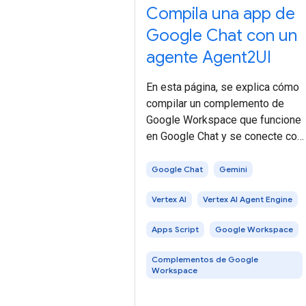
Compila una app de
Google Chat con un
agente Agent2UI
En esta página, se explica cómo
compilar un complemento de
Google Workspace que funcione
en Google Chat y se conecte con
un agente de IA que use el
protocolo Agent2UI (A2UI).
Google Chat
Gemini
Desarrollas el agente con el Kit
Vertex AI
Vertex AI Agent Engine
de desarrollo de agentes (ADK) y
lo alojas
Apps Script
Google Workspace
Complementos de Google
Workspace