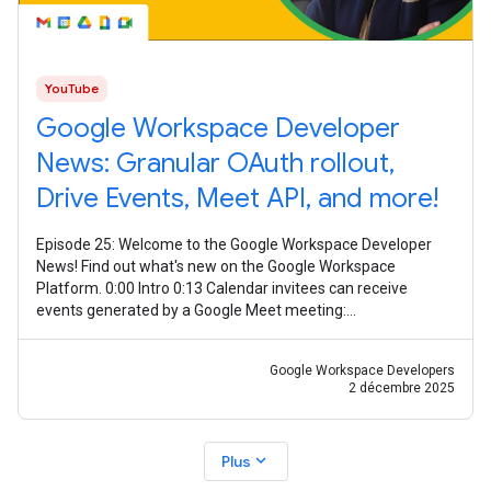
YouTube
Google Workspace Developer
News: Granular OAuth rollout,
Drive Events, Meet API, and more!
Episode 25: Welcome to the Google Workspace Developer
News! Find out what's new on the Google Workspace
Platform. 0:00 Intro 0:13 Calendar invitees can receive
events generated by a Google Meet meeting:
https://goo.gle/3Xzr0JQ 0:30 Granular OAuth
Google Workspace Developers
2 décembre 2025
expand_more
Plus