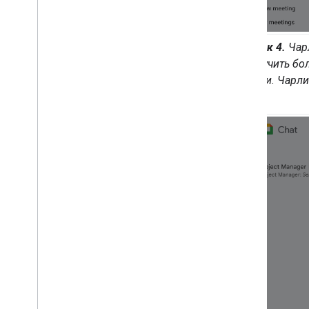
Рисунок 4.
Чар
получить бо
истории. Чарли