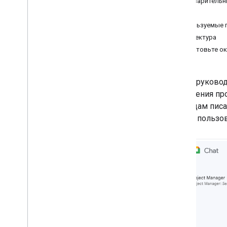
Предварительн
Интеграция Gemini Enterprise
Agents с Google Workspace
Цели
Интеграция агентов Vertex AI с
Используемые 
Google Workspace
Архитектура
Управляйте проектами в чат-
Подготовьте о
пространствах
Планируйте поездки с помощью ИИ-
агента
,
доступного в Google
Workspace
В этом руковод
Реагирование на инциденты
управления пр
(аутентификация пользователей)
командам писа
Предварительный просмотр ссылок
зрения пользов
из Google Книг
Копировать макросы
Получить информацию об
участниках команды
Планируйте встречи в чатах
.
Перевести текст
Надстройки редактора
Очистить данные в Таблицах
Показывать индикаторы