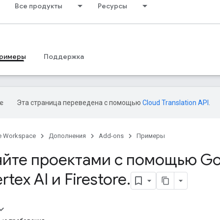
Все продукты
Ресурсы
римеры
Поддержка
Эта страница переведена с помощью
Cloud Translation API
.
e Workspace
Дополнения
Add-ons
Примеры
яйте проектами с помощью Go
rtex AI и Firestore
.