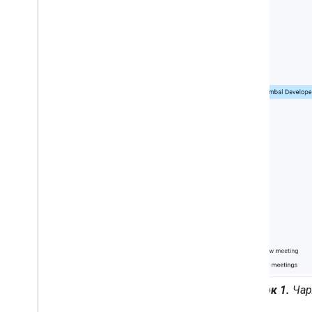
выполнения в слайдах
Лаборатория кода Node
.
js
Образовательные ресурсы
Примеры кода Git
Hub
Библиотека сценариев приложений
Git
Hub OAuth 2
.
0
Рисунок 1.
Чар