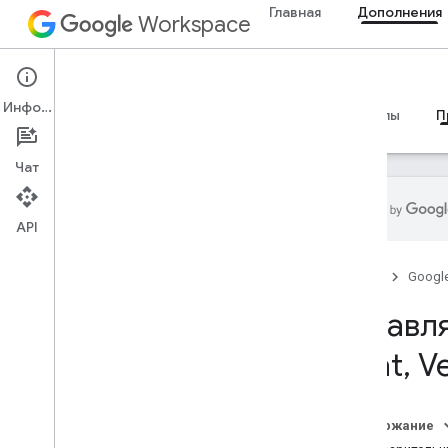
Главная
Дополнения
Workspace
Add-ons
Информация
Обзор
Руководства
Справочные материалы
П
Чат
API
Обзор
Главная
Googl
Дополнения Google Workspace
Управл
Концепции ИИ в приложениях
Google Chat
Chat
,
Ve
Анализируйте и маркируйте
сообщения Gmail с помощью Gemini
Отвечайте на вопросы с помощью
Содержание
ИИ в чатах