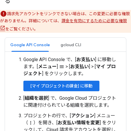
る
請求先アカウントをリンクできない場合は、この変更に必要な権限
がありません。詳細については、
課金を有効にするために必要な権限
をご覧ください。
Google API Console
gcloud CLI
Google API Console で、[
お支払い
] に移動し
ます。[
メニュー
]
>
[
お支払い
]
>
[
マイ プロ
menu
ジェクト
] をクリックします。
[マイ プロジェクトの課金] に移動
[
組織を選択
] で、Google Cloud プロジェクト
に関連付けられている組織を選択します。
プロジェクトの行で、[
アクション
] メニュー
（
）を開き、[
お支払い情報を変更
] をクリ
more_vert
ックして、Cloud 請求先アカウントを選択し