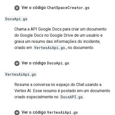
Ver o código
Chat
Space
Creator
.
gs
DocsApi.gs
Chama a API Google Docs para criar um documento
do Google Docs no Google Drive de um usuário e
grava um resumo das informações do incidente,
criado em
VertexAiApi.gs
, no documento.
Ver o código
Docs
Api
.
gs
VertexAiApi.gs
Resume a conversa no espaço do Chat usando a
Vertex AI. Esse resumo é postado em um documento
criado especialmente no
DocsAPI.gs
.
Ver o código
Vertex
Ai
Api
.
gs