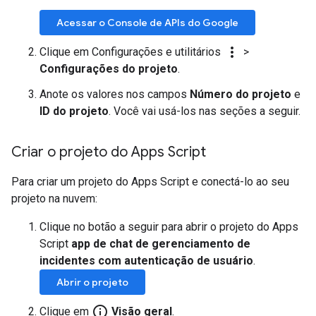
Acessar o Console de APIs do Google
more_vert
Clique em Configurações e utilitários
>
Configurações do projeto
.
Anote os valores nos campos
Número do projeto
e
ID do projeto
. Você vai usá-los nas seções a seguir.
Criar o projeto do Apps Script
Para criar um projeto do Apps Script e conectá-lo ao seu
projeto na nuvem:
Clique no botão a seguir para abrir o projeto do Apps
Script
app de chat de gerenciamento de
incidentes com autenticação de usuário
.
Abrir o projeto
info_outline
Clique em
Visão geral
.