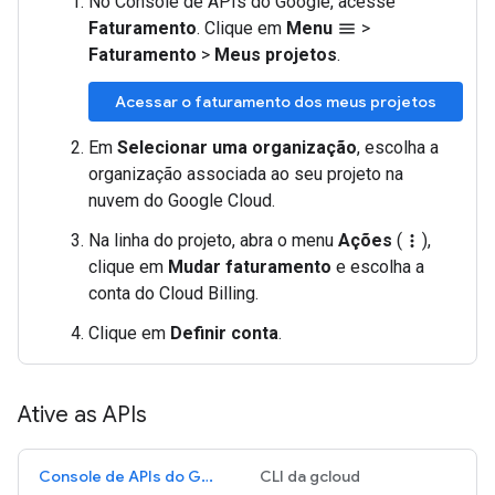
No Console de APIs do Google, acesse
Faturamento
. Clique em
Menu
>
menu
Faturamento
>
Meus projetos
.
Acessar o faturamento dos meus projetos
Em
Selecionar uma organização
, escolha a
organização associada ao seu projeto na
nuvem do Google Cloud.
Na linha do projeto, abra o menu
Ações
(
),
more_vert
clique em
Mudar faturamento
e escolha a
conta do Cloud Billing.
Clique em
Definir conta
.
Ative as APIs
Console de APIs do Google
CLI da gcloud