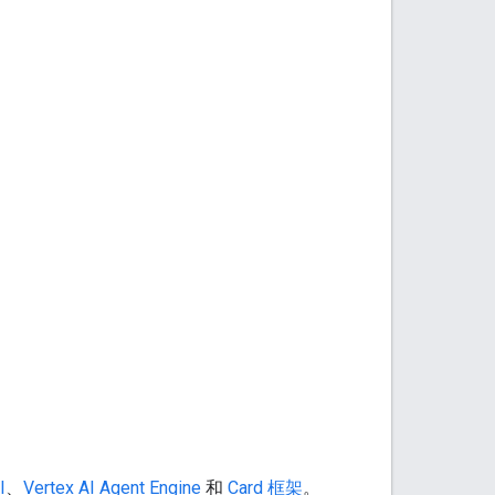
I
、
Vertex AI Agent Engine
和
Card 框架
。