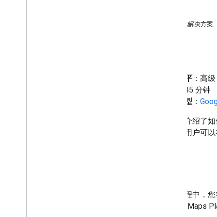
概览
将 Vertex AI 智能体与 Google
目标
Workspace 集成
关于此解决方案
在 Chat 聊天室中管理项目
功能
使用可在整个 Google Workspace 中访
问的 AI 代理规划行程
架构
响应突发事件（用户身份验证）
预览 Google 图书中的链接
编码水平
：高级
复制宏
时长
：45 分钟
获取团队成员详细信息
项目类型
：
Goo
在 Chat 聊天室中安排会议
翻译文字
本教程介绍了如何使用
件后，用户可以在
编辑器插件
在 Google 表格中清理数据
在 Google 幻灯片中显示进度条
概览
Node
.
js Codelab
在本教程中，您
学习资源
Google Maps P
Git
Hub 代码示例