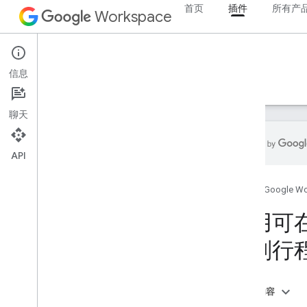
首页
插件
所有产
Workspace
Add-ons
信息
概览
指南
参考文档
示例
支持
聊天
API
概览
首页
Google W
Google Workspace 插件
使用可在整
Google Chat 应用 Codelab 中的 AI
概念
规划行
使用 Gemini 分析和标记 Gmail 邮件
在聊天室中使用 AI 回答问题
将 Gemini Enterprise 智能体与
本页内容
Google Workspace 集成