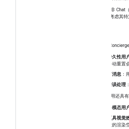
Chat 和非 Cha
同，以考虑其特
功能
Travel Conc
持久性用
手动重置
富消息
：
错误处理
Chat 应用还
多模态用
更具视觉
大的渲染