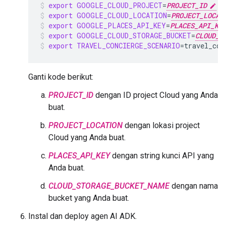
export
GOOGLE_CLOUD_PROJECT
=
PROJECT_ID
export
GOOGLE_CLOUD_LOCATION
=
PROJECT_LOCAT
export
GOOGLE_PLACES_API_KEY
=
PLACES_API_KE
export
GOOGLE_CLOUD_STORAGE_BUCKET
=
CLOUD_S
export
TRAVEL_CONCIERGE_SCENARIO
=
travel_con
Ganti kode berikut:
PROJECT_ID
dengan ID project Cloud yang Anda
buat.
PROJECT_LOCATION
dengan lokasi project
Cloud yang Anda buat.
PLACES_API_KEY
dengan string kunci API yang
Anda buat.
CLOUD_STORAGE_BUCKET_NAME
dengan nama
bucket yang Anda buat.
Instal dan deploy agen AI ADK.