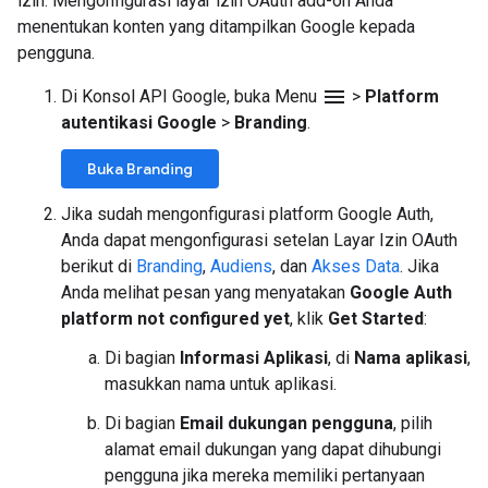
izin. Mengonfigurasi layar izin OAuth add-on Anda
menentukan konten yang ditampilkan Google kepada
pengguna.
menu
Di Konsol API Google, buka Menu
>
Platform
autentikasi Google
>
Branding
.
Buka Branding
Jika sudah mengonfigurasi platform Google Auth,
Anda dapat mengonfigurasi setelan Layar Izin OAuth
berikut di
Branding
,
Audiens
, dan
Akses Data
. Jika
Anda melihat pesan yang menyatakan
Google Auth
platform not configured yet
, klik
Get Started
:
Di bagian
Informasi Aplikasi
, di
Nama aplikasi
,
masukkan nama untuk aplikasi.
Di bagian
Email dukungan pengguna
, pilih
alamat email dukungan yang dapat dihubungi
pengguna jika mereka memiliki pertanyaan