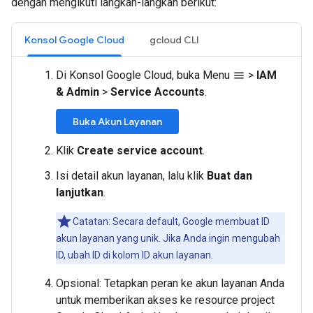
dengan mengikuti langkah-langkah berikut:
Konsol Google Cloud
gcloud CLI
Di Konsol Google Cloud, buka Menu
>
IAM
menu
& Admin
>
Service Accounts
.
Buka Akun Layanan
Klik
Create service account
.
Isi detail akun layanan, lalu klik
Buat dan
lanjutkan
.
Catatan: Secara default, Google membuat ID
akun layanan yang unik. Jika Anda ingin mengubah
ID, ubah ID di kolom ID akun layanan.
Opsional: Tetapkan peran ke akun layanan Anda
untuk memberikan akses ke resource project