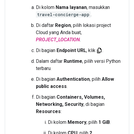
Di kolom
Nama layanan
, masukkan
travel-concierge-app
.
Di daftar
Region
, pilih lokasi project
Cloud yang Anda buat,
PROJECT_LOCATION
.
Di bagian
Endpoint URL
, klik
.
Dalam daftar
Runtime
, pilih versi Python
terbaru.
Di bagian
Authentication
, pilih
Allow
public access
.
Di bagian
Containers, Volumes,
Networking, Security
, di bagian
Resources
:
Di kolom
Memory
, pilih
1 GiB
.
Di kolom
CPU
, pilih
2
.