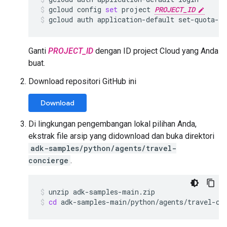
gcloud
config
set
project
PROJECT_ID
gcloud
auth
application-default
set-quota-p
Ganti
PROJECT_ID
dengan ID project Cloud yang Anda
buat.
Download repositori GitHub ini
Download
Di lingkungan pengembangan lokal pilihan Anda,
ekstrak file arsip yang didownload dan buka direktori
adk-samples/python/agents/travel-
concierge
.
unzip
adk-samples-main.zip
cd
adk-samples-main/python/agents/travel-co