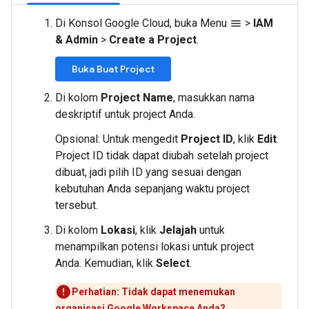
Di Konsol Google Cloud, buka Menu
>
IAM
menu
& Admin
>
Create a Project
.
Buka Buat Project
Di kolom
Project Name
, masukkan nama
deskriptif untuk project Anda.
Opsional: Untuk mengedit
Project ID
, klik
Edit
.
Project ID tidak dapat diubah setelah project
dibuat, jadi pilih ID yang sesuai dengan
kebutuhan Anda sepanjang waktu project
tersebut.
Di kolom
Lokasi
, klik
Jelajah
untuk
menampilkan potensi lokasi untuk project
Anda. Kemudian, klik
Select
.
Perhatian: Tidak dapat menemukan
organisasi Google Workspace Anda?