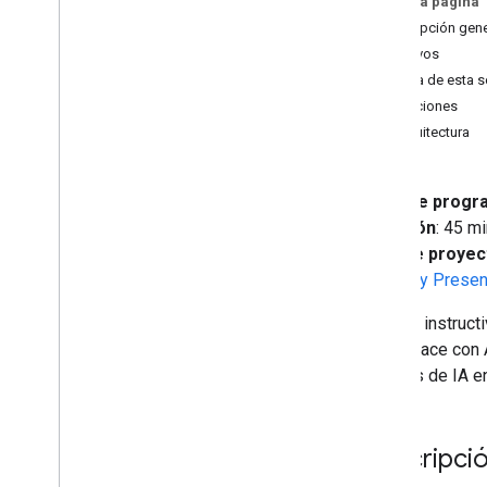
En esta página
Integra agentes de Gemini
Descripción gene
Enterprise con Google Workspace
Objetivos
Integra agentes de Vertex AI con
Acerca de esta s
Google Workspace
Funciones
Administra proyectos en espacios de
Chat
Arquitectura
Planifica viajes con un agente de IA
accesible en todo Google Workspace
Responde a incidentes (autenticación
Nivel de progr
del usuario)
Duración
: 45 m
Vista previa de vínculos de Google
Tipo de proyec
Libros
cálculo y Prese
Copiar macros
Obtener detalles del miembro del
En este instruc
equipo
Workspace con A
Cómo programar reuniones en
espacios de Chat
agentes de IA en
Traducir texto
Complementos del editor
Descripció
Cómo limpiar datos en Hojas de