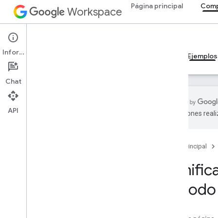
Página principal
Comp
Workspace
Add-ons
Información
Descripción general
Guías
Referencia
Ejemplos
Chat
API
traducciones real
Descripción general
Página principal
Complementos de Google
Workspace
Planific
Codelab sobre conceptos de IA en
las apps de Google Chat
en todo
Analiza y etiqueta mensajes de Gmail
con Gemini
Responde preguntas con IA en
espacios de Chat