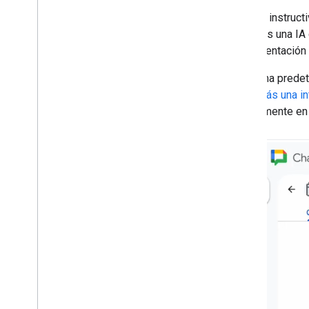
cálculo
En este instruct
Mostrar barras de progreso en
Presentaciones
viajes es una I
Codelab de Node
.
js
fundamentación 
De forma predete
Recursos de aprendizaje
agregarás una in
Muestras de código de Git
Hub
directamente en 
Biblioteca de Apps Script de Git
Hub
OAuth 2
.
0