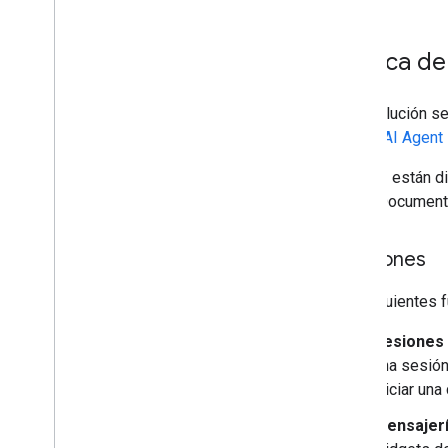
Acerca de
Esta solución se
Vertex AI Agent
Las GUI están di
Drive, Documento
Funciones
Las siguientes 
Sesiones 
una sesión
iniciar un
Mensajerí