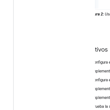
Figura 2:
Usa
Objetivos
Configura e
Implementa
Configura 
Implementa
Implement
Prueba la 