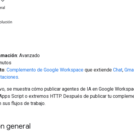
ral
olución
amación
: Avanzado
inutos
to
:
Complemento de Google Workspace
que extiende
Chat
,
Gmai
ntaciones
.
tivo, se muestra cómo publicar agentes de IA en Google Work
pps Script o extremos HTTP. Después de publicar tu complement
 sus flujos de trabajo.
n general